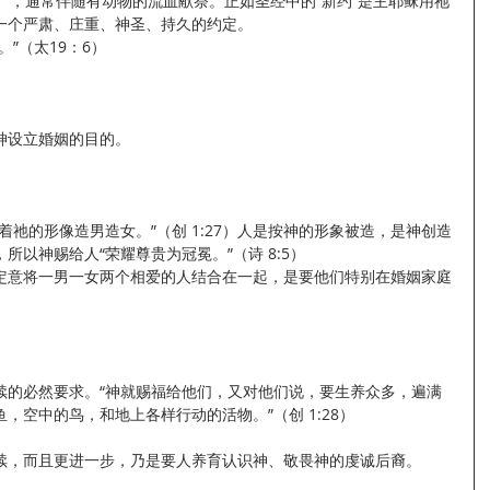
nant），通常伴随有动物的流血献祭。正如圣经中的“新约”是主耶稣用祂
一个严肃、庄重、神圣、持久的约定。
”（太19：6）
神设立婚姻的目的。
着祂的形像造男造女。”（创 1:27）人是按神的形象被造，是神创造
以神赐给人“荣耀尊贵为冠冕。”（诗 8:5）
定意将一男一女两个相爱的人结合在一起，是要他们特别在婚姻家庭
续的必然要求。“神就赐福给他们，又对他们说，要生养众多，遍满
，空中的鸟，和地上各样行动的活物。”（创 1:28）
续，而且更进一步，乃是要人养育认识神、敬畏神的虔诚后裔。