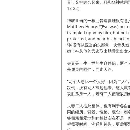
骨，又把肉合起来。耶和华神就用那
18-22）
神取亚当的一根肋骨造夏娃很有意
Matthew Henry: “(Eve was) not ma
trampled upon by him, but out of
protected, and near his heart to
“神没有从亚当的头部拿一块骨头
她；神从他的旁边取出肋骨造出女
夫妻是一生一世的生命伴侣，两个
是属灵的同伴，同走天路。
“两个人总比一个人好，因为二人
跌倒，没有别人扶起他来。这人就
攻胜孤身一人，若有二人便能敌挡他。”
夫妻二人彼此相伴，也有利于各自
同的经历、背景、性格、观念，都
够相亲相爱地和睦相处实在不是一
程需要时间、沟通和祷告，更需要