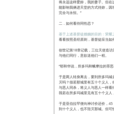
将永远这样爱妳，我的妻子。但在
能影响我俩进天堂的方式待妳，因
完全与永恒。”
二．如何看待同性恋？
基于上述基督徒婚姻的目的：荣耀
看看按照圣经原则，基督徒应当如
创世记第18章记载，三位天使造
与他们同行，意欲送他们一程。
“耶和华说，所多玛和蛾摩拉的罪恶甚
于是两人转身离去，要到所多玛城
灭吗？假若那城里有五十个义人，
与恶人同杀，将义人与恶人一样看
我若在所多玛城里见有五十个义人，我
于是亚伯拉罕便向神讨价还价，45
到十个义人，也不毁灭那城。但可