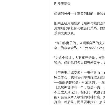
F. 预表基督
婚姻的另外一个重要的目的，是预
旧约圣经用婚姻来比喻神与祂的选
用婚姻比喻基督与教会的关系。婚
系的完美预表。
 “你们作妻子的，当顺服自己的丈夫，如同顺服主。…你们作丈夫的，要爱你们的妻子，正如基督爱教
会，为教会舍己。”（弗 5:22；25
“为这个缘故，人要离开父母，与
说的。然而你们各人都当爱妻子，如同
《与夫妻坦诚交谈》一书作者 Jame
完全体会，我对我们即将缔结之婚
──婚姻的誓约是不可亵渎的，一
（虽然神容许有一个，就是不贞）
不是太天真无知，相反的，我很了
能）会造成两人极端的精神折磨。
身的一种后果，而且要承担它（如