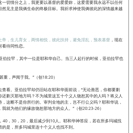
这一切情分之上，我更要以基督的爱爱妳，这爱需要我永远不以任何
坦然见主是我俩生命的终极目标。我祈求神使我俩彼此的深情越来越
上帝，生儿育女，两情相悦，彼此扶持，避免淫乱，预表基督
，现在
何看待同性恋。
访亚伯拉罕，其中一位是耶和华自己。当三人起行的时候，亚伯拉罕也
重，声闻于我。”（创18:20）
去查看。亚伯拉罕却仍旧站在耶和华面前说，“无论善恶，你都要剿
你还剿灭那地方吗？不为城里这五十个义人饶恕其中的人吗？将义人
待，这断不是你所行的。审判全地的主，岂不行公义吗？耶和华说，
就为他们的缘故饶恕那地方的众人。”（创20:23-26）
，40，30，20，最后减少到10人。耶和华神答应，若在所多玛城找
惜的是，所多玛城里连十个义人也找不到。