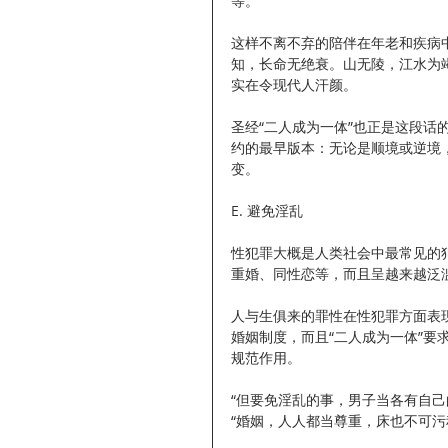
等。
这样不离不弃的陪伴在年老和疾病
知，长命无绝衰。山无陵，江水为
实在令现代人汗颜。
圣经“二人成为一体”也正是这段话
约的最早版本：无论是顺境或逆境
变。
E. 避免淫乱
性犯罪大概是人类社会中最常见的
重婚、同性恋等，而且呈越来越泛
人与生俱来的罪性在性犯罪方面表
婚姻制度，而且“二人成为一体”
规范作用。
“但要免淫乱的事，男子当各有自己
“婚姻，人人都当尊重，床也不可污秽