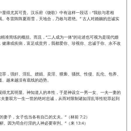
中显得尤其可贵。汉乐府《饶歌》中有这样一段话：“我欲与君相
竭。冬雷阵阵夏雨雪，天地合，乃敢与君绝。” 古人对婚姻的忠诚实
的精准简练的概括。而且，“二人成为一体”的论述也可视为是现代婚
，健康或疾病，富足或贫穷，我都爱你、珍视你、忠诚于你、永不改
犯罪，强奸、淫乱、嫖娼、卖淫、猥亵、骚扰、性侵、乱伦、包养、
滥、越来越没有底线的趋势。
现得尤其明显。神知道人的本性，于是神设立一男一女、一夫一妻的
要求夫妻双方一生一世的绝对忠诚，从而对限制诸如淫乱等性犯罪起到
的妻子，女子也当各有自己的丈夫。”（林前 7:2）
。因为苟合行淫的人神必要审判。”（来 13:4）