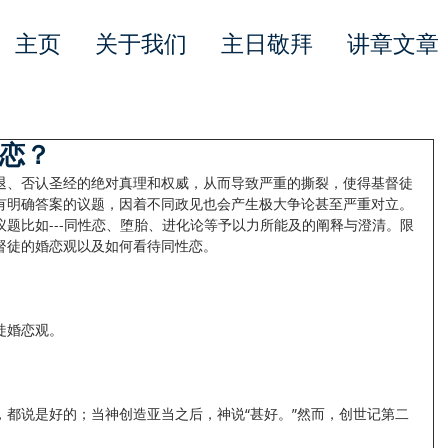
主页
关于我们
主日敬拜
讲章文章
恋？
退、否认圣经的绝对真理和权威，从而导致严重的撕裂，使得基督徒
有明确答案的议题，因着不同政见也会产生极大争论甚至严重对立。
题比如---同性恋、堕胎、进化论等予以力所能及的阐释与澄清。限
督徒的婚恋观以及如何看待同性恋。
徒婚恋观。
，都说是好的；当神创造亚当之后，神说“甚好。”然而，创世记第二