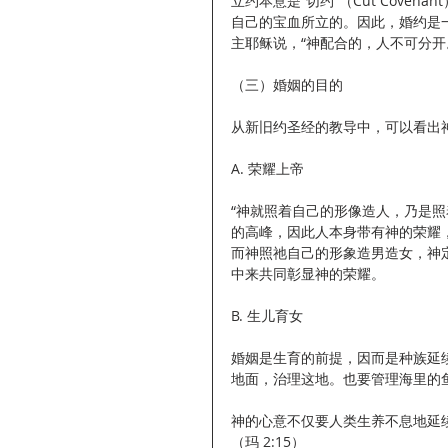
立约本意是“切约”（Cut Cove
自己的宝血所立的。因此，婚约是
主耶稣说，“神配合的，人不可分开。
（三）婚姻的目的
从新旧约圣经的教导中，可以看出
A. 荣耀上帝
“神就照着自己的形像造人，乃是照
的高峰，因此人本身带有神的荣耀，所
而神照祂自己的形象造男造女，神
中来共同彰显神的荣耀。
B. 生儿育女
婚姻是生育的前提，因而是种族延
地面，治理这地。也要管理海里的鱼
神的心意不仅要人类生养不息地延
（玛 2:15）