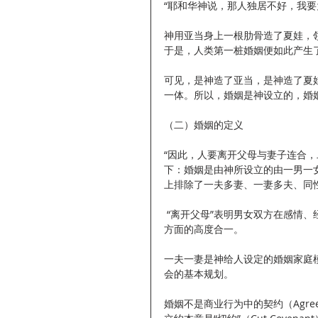
“耶和华神说，那人独居不好，我要为
神用亚当身上一根肋骨造了夏娃，
于是，人类第一桩婚姻便如此产生了
可见，是神造了亚当，是神造了夏
一体。所以，婚姻是神设立的，婚
（二）婚姻的定义
“因此，人要离开父母与妻子连合，二
下：婚姻是由神所设立的由一男一
上排除了一夫多妻、一妻多夫、同
 “离开父母”表明男女双方在感情、经济、生活等方面的成熟和独立；“成为一体”表明男女双方灵魂体各
方面的高度合一。
一夫一妻是神给人设定的婚姻家庭
会的基本规划。
婚姻不是商业行为中的契约（Agre