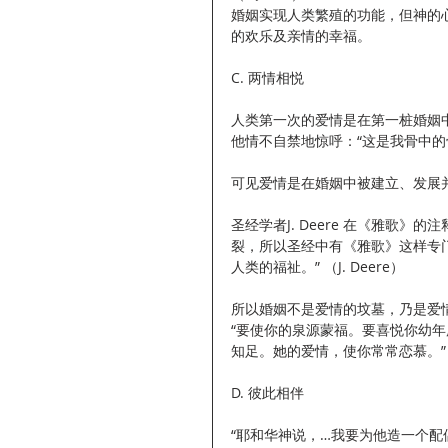
婚姻实现人类繁殖的功能，但神的
的欢乐及亲情的幸福。
C. 两情相悦
人类第一次的爱情是在第一桩婚姻
他情不自禁地惊呼：“这是我骨中的骨
可见爱情是在婚姻中被建立、发展
圣经学者J. Deere 在《雅歌
裂，所以圣经中有《雅歌》这样专
人类的福祉。” （J. Deere）
所以婚姻不是爱情的坟墓，乃是爱
“要使你的泉源蒙福。要喜悦你幼
知足。她的爱情，使你常常恋慕。”（箴
D. 彼此相伴
“耶和华神说，…我要为他造一个配