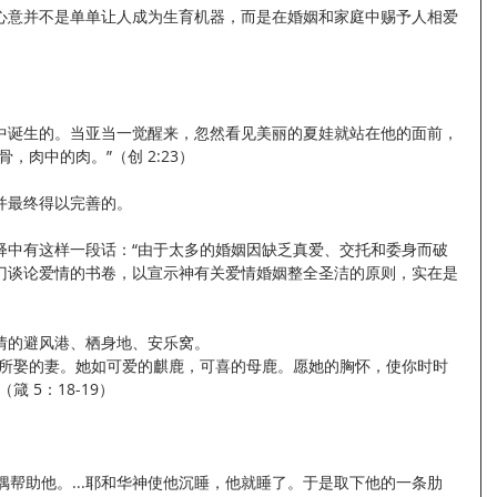
心意并不是单单让人成为生育机器，而是在婚姻和家庭中赐予人相爱
中诞生的。当亚当一觉醒来，忽然看见美丽的夏娃就站在他的面前，
，肉中的肉。”（创 2:23）
并最终得以完善的。
》的注释中有这样一段话：“由于太多的婚姻因缺乏真爱、交托和委身而破
门谈论爱情的书卷，以宣示神有关爱情婚姻整全圣洁的原则，实在是
情的避风港、栖身地、安乐窝。
年所娶的妻。她如可爱的麒鹿，可喜的母鹿。愿她的胸怀，使你时时
 5：18-19）
偶帮助他。...耶和华神使他沉睡，他就睡了。于是取下他的一条肋