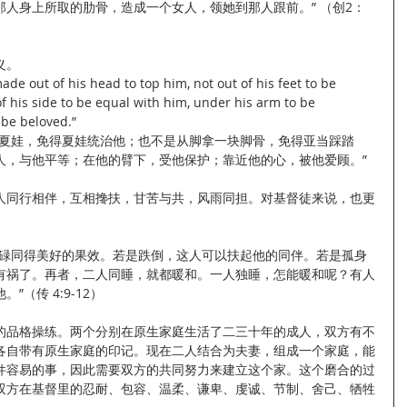
人身上所取的肋骨，造成一个女人，领她到那人跟前。” （创2：
义。
de out of his head to top him, not out of his feet to be 
 his side to be equal with him, under his arm to be 
 be beloved.” 
造夏娃，免得夏娃统治他；也不是从脚拿一块脚骨，免得亚当踩踏
人，与他平等；在他的臂下，受他保护；靠近他的心，被他爱顾。”
人同行相伴，互相搀扶，甘苦与共，风雨同担。对基督徒来说，也更
劳碌同得美好的果效。若是跌倒，这人可以扶起他的同伴。若是孤身
有祸了。再者，二人同睡，就都暖和。一人独睡，怎能暖和呢？有人
（传 4:9-12）
的品格操练。两个分别在原生家庭生活了二三十年的成人，双方有不
各自带有原生家庭的印记。现在二人结合为夫妻，组成一个家庭，能
件容易的事，因此需要双方的共同努力来建立这个家。这个磨合的过
双方在基督里的忍耐、包容、温柔、谦卑、虔诚、节制、舍己、牺牲