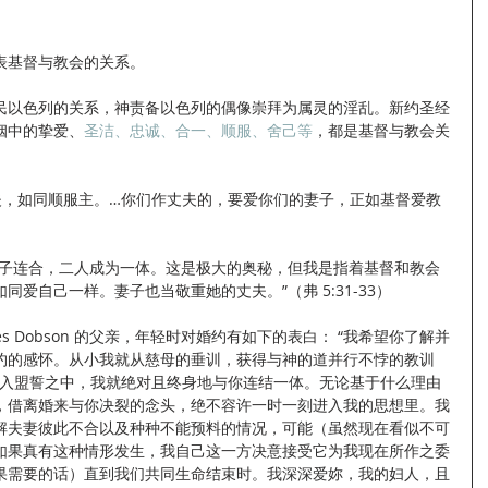
表基督与教会的关系。
民以色列的关系，神责备以色列的偶像崇拜为属灵的淫乱。新约圣经
姻中的挚爱、
圣洁、忠诚、合一、顺服、舍己等
，都是基督与教会关
）
妻子连合，二人成为一体。这是极大的奥秘，但我是指着基督和教会
爱自己一样。妻子也当敬重她的丈夫。”（弗 5:31-33）
s Dobson 的父亲，年轻时对婚约有如下的表白： “我希望你了解并
约的感怀。从小我就从慈母的垂训，获得与神的道并行不悖的教训
踏入盟誓之中，我就绝对且终身地与你连结一体。无论基于什么理由
，借离婚来与你决裂的念头，绝不容许一时一刻进入我的思想里。我
解夫妻彼此不合以及种种不能预料的情况，可能（虽然现在看似不可
如果真有这种情形发生，我自己这一方决意接受它为我现在所作之委
果需要的话）直到我们共同生命结束时。我深深爱妳，我的妇人，且