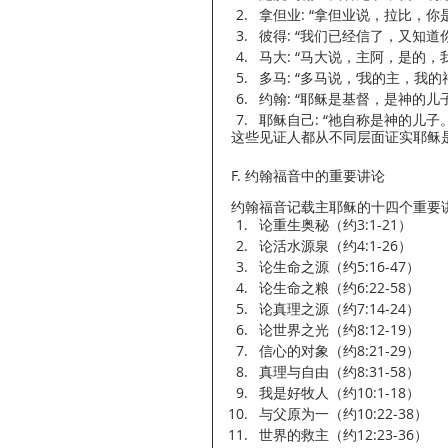
拿但业: “拿但业说，拉比，你是
彼得: “我们已经信了，又知道你
马大: “马大说，主阿，是的，
多马: “多马说，‘我的主，我的神’
约翰: “耶稣是基督，是神的儿子
耶稣自己: “祂自称是神的儿子。”
这些见证人都从不同层面证实耶稣
F. 约翰福音中的重要讲论
约翰福音记载主耶稣的十四个重要
论重生奥秘（约3:1-21）
论活水源泉（约4:1-26）
论生命之源（约5:16-47）
论生命之粮（约6:22-58）
论真理之源（约7:14-24）
论世界之光（约8:12-19）
信心的对象（约8:21-29）
真理与自由（约8:31-58）
我是好牧人（约10:1-18）
与父原为一（约10:22-38）
世界的救主（约12:23-36）