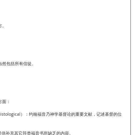
方。
当然包括所有信徒。
方面：
l or Christological）：约翰福音乃神学基督论的重要文献，记述基督的位
ical）：提供补充其它符类福音书所缺乏的内容。