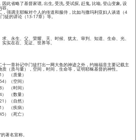
略了基督家谱, 出生, 受洗, 受试探, 赶鬼, 比喻, 登山变象, 设
内容。
工，强调主耶稣对个人的传道和服侍，比如与撒玛利亚妇人谈道（4
徒的讲论（13-17章）等。
、求、永生、父、荣耀、天、时候、犹太、审判、知道、生命、光、
、实实在在、见证、世界等。 
二十一章补记中门徒打出一网大鱼的神迹之外，约翰福音主要记载主
物质（质与量），空间，时间，生命等，证明耶稣基督的神性。
1）  （质量）
-54）（空间）
8）  （时间）
4）  （数量）
-21）（自然）
1）  （疾病）
-45）（死亡）
”的著名宣称。