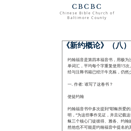
CBCBC
Chinese Bible Church of
Baltimore County
《新约概论》（八）-
约翰福音是第四本福音书，用极为浅
单词汇，平均每个字重复使用15
经与注释书籍已经汗牛充栋，仍然
一. 作者: 谁写了这卷书？
使徒约翰
约翰福音书中多次提到“耶稣所爱的那门徒，”
明，“为这些事作见证，并且记载这
稣三个核心门徒彼得、雅各、约翰的
然他也不可能是约翰福音中提名的其