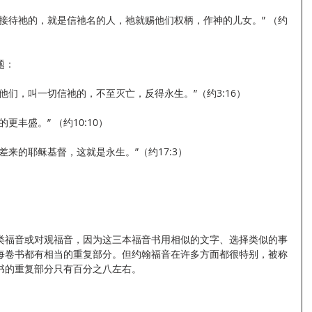
接待祂的，就是信祂名的人，祂就赐他们权柄，作神的儿女。” （约
题：
他们，叫一切信祂的，不至灭亡，反得永生。”（约3:16）
丰盛。” （约10:10）
差来的耶稣基督，这就是永生。”（约17:3）
类福音或对观福音，因为这三本福音书用相似的文字、选择类似的事
每卷书都有相当的重复部分。但约翰福音在许多方面都很特别，被称
书的重复部分只有百分之八左右。