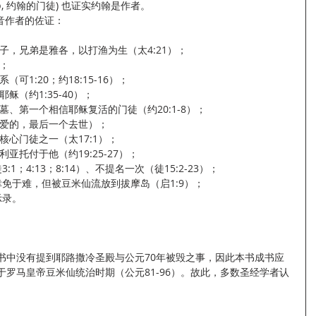
rp, 约翰的门徒) 也证实约翰是作者。
音作者的佐证：
儿子，兄弟是雅各，以打渔为生（太4:21）；
）；
可1:20；约18:15-16）；
稣（约1:35-40）；
坟墓、第一个相信耶稣复活的门徒（约20:1-8）；
所爱的，最后一个去世）；
核心门徒之一（太17:1）；
利亚托付于他（约19:25-27）；
:1；4:13；8:14）、不提名一次（徒15:2-23）；
幸免于难，但被豆米仙流放到拔摩岛（启1:9）；
示录。
书中没有提到耶路撒冷圣殿与公元70年被毁之事，因此本书成书应
于罗马皇帝豆米仙统治时期（公元81-96）。故此，多数圣经学者认