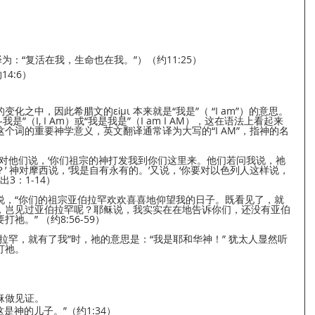
）
为：“复活在我，生命也在我。”）（约11:25）
4:6）
）
之中，因此希腊文的εἰμι 本来就是“我是”（ “I am”）的意思。
-我是”（I, I Am）或“我是我是”（I am I AM），这在语法上看起来
个词的重要神学意义，英文翻译通常译为大写的“I AM”，指神的名
对他们说，‘你们祖宗的神打发我到你们这里来。他们若问我说，祂
’ 神对摩西说，‘我是自有永有的。’又说，‘你要对以色列人这样说，
3：1-14）
说，“你们的祖宗亚伯拉罕欢欢喜喜地仰望我的日子。既看见了，就
，岂见过亚伯拉罕呢？耶稣说，我实实在在地告诉你们，还没有亚伯
。” （约8:56-59）
拉罕，就有了我”时，祂的意思是：“我是耶和华神！” 犹太人显然听
打祂。
稣做见证。
是神的儿子。”（约1:34）