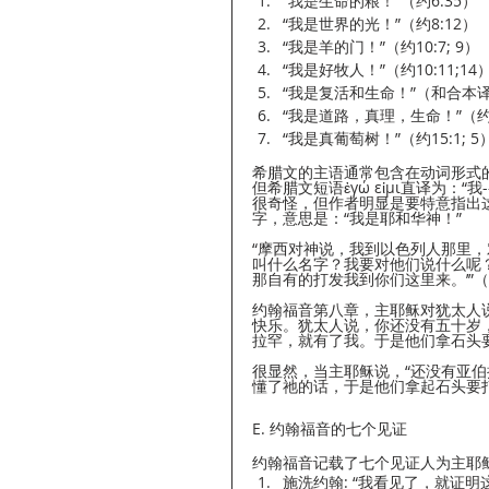
“我是生命的粮！”（约6:35）
“我是世界的光！”（约8:12）
“我是羊的门！”（约10:7; 9）
“我是好牧人！”（约10:11;14
“我是复活和生命！”（和合本译
“我是道路，真理，生命！”（约1
“我是真葡萄树！”（约15:1; 5
希腊文的主语通常包含在动词形式的变化
但希腊文短语ἐγώ εἰμι直译为：“我-
很奇怪，但作者明显是要特意指出这
字，意思是：“我是耶和华神！”
“摩西对神说，我到以色列人那里，
叫什么名字？我要对他们说什么呢？
那自有的打发我到你们这里来。’”（出
约翰福音第八章，主耶稣对犹太人
快乐。犹太人说，你还没有五十岁
拉罕，就有了我。于是他们拿石头要打祂
很显然，当主耶稣说，“还没有亚伯
懂了祂的话，于是他们拿起石头要
E. 约翰福音的七个见证
约翰福音记载了七个见证人为主耶
施洗约翰: “我看见了，就证明这