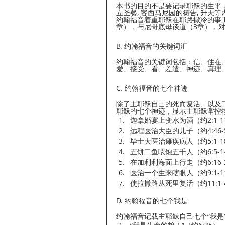
本书的目的不是要记录耶稣的生平，因此省
立圣餐, 客西马尼园的祷告, 升天等
约翰福音着重耶稣在耶路撒冷的事
章），与尼哥底母谈道（3章），对门
B. 约翰福音的关键词汇
约翰福音的关键词包括：信、住在
爱、接受、看、差遣、神迹、真理
C. 约翰福音的七个神迹
除了主耶稣自己的死而复活、以及
耶稣的七个神迹，显示主耶稣掌控
迦拿婚宴上变水为酒（约2:1-1
远程医治大臣的儿子（约4:46
毕士大医治瘫痪病人（约5:1-1
五饼二鱼喂饱五千人（约6:5-1
在加利利海面上行走（约6:16
医治一个生来瞎眼人（约9:1-1
使拉撒路从死里复活（约11:1
D. 约翰福音的七个我是
约翰福音记载主耶稣自己七个“我是