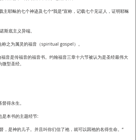
tical）: 记载主耶稣的七个神迹及七个“我是”宣称，记载七个见证人，证明耶稣
）：反驳诺斯底主义异端。
革利免称之为属灵的福音（spiritual gospel）。
ical）: 约翰福音是传福音的福音书。约翰福音三章十六节被认为是圣经最伟大
为微型圣经。
基督得永生。
也是本书的主题经节:
基督，是神的儿子。并且叫你们信了祂，就可以因祂的名得生命。”