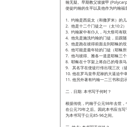
翰无疑。早期教父坡披甲 (Polyca
使徒约翰的生平以及他作为约翰福
1.  约翰是西庇太（和撒罗米）的
2.  他是十二个门徒之一（太10:2
3.  约翰家中有仆人，与大祭司有联系（
4.  他先是施洗约翰的门徒，后跟随耶
5.  他是跑在彼得前面去到耶稣的
6.  他可能是最年轻的门徒（耶稣
7.  他与彼得、雅各一道是耶稣三个
8.  耶稣在十字架上将自己的母亲马
9.   其名字在使徒行传出现三次（徒3
10. 他在罗马皇帝尼禄的大逼迫中
11. 他另外著有约翰一二三书和启
二．日期: 本书写于何时？
根据传统，约翰于公元98年去世，
在公元70年之后。因此本书应当写
为本书写于公元85-96之间。