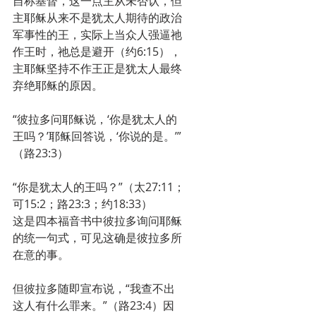
自称基督，这一点主从未否认，但
主耶稣从来不是犹太人期待的政治
军事性的王，实际上当众人强逼祂
作王时，祂总是避开（约6:15），
主耶稣坚持不作王正是犹太人最终
弃绝耶稣的原因。
“彼拉多问耶稣说，‘你是犹太人的
王吗？’耶稣回答说，‘你说的是。’”
（路23:3）
“你是犹太人的王吗？”（太27:11；
可15:2；路23:3；约18:33）
这是四本福音书中彼拉多询问耶稣
的统一句式，可见这确是彼拉多所
在意的事。
但彼拉多随即宣布说，“我查不出
这人有什么罪来。”（路23:4）因