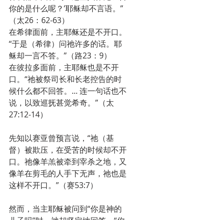
你的是什么呢？’耶稣却不言语。”
（太26：62-63）
在希律面前，主耶稣还是不开口。
“于是（希律）问祂许多的话。耶
稣却一言不答。”（路23：9）
在彼拉多面前，主耶稣也是不开
口。“祂被祭司长和长老控告的时
候什么都不回答。... 连一句话也不
说，以致巡抚甚觉希奇。”（太
27:12-14）
先知以赛亚曾预言说，“祂（基
督）被欺压，在受苦的时候却不开
口。祂像羊羔被牵到宰杀之地，又
像羊在剪毛的人手下无声，祂也是
这样不开口。”（赛53:7）
然而，当主耶稣被问到“你是神的