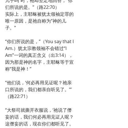
儿子吗”时，祂却坚定地回答，“你
们所说的是。”（路22:70）
实际上，主耶稣被犹太领袖定罪的
唯一原因，是祂自称为“神的儿
子。”
“你们所说的是，”（You say that I 
Am.）犹太宗教领袖不会错过“I 
Am”一词的真正含义（出3:14），
因为那是神的名字，主耶稣等于宣
称“我是神！”
“他们说，‘何必再用见证呢？祂亲
口所说的，我们都亲自听见了。’”
（路22:71）
“大祭司就撕开衣服说，‘祂说了僭
妄的话，我们何必再用见证人呢？
这僭妄的话，现在你们都听见了。