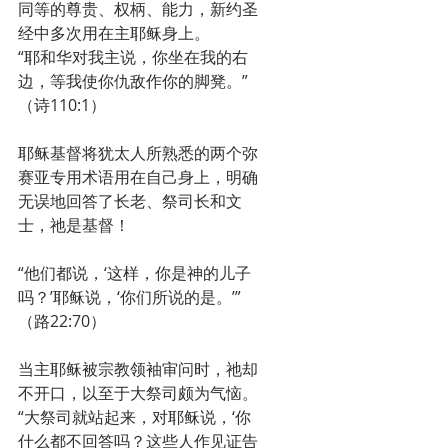
同等的尊贵、权柄、能力，新约圣
经中多次用在主耶稣身上。
“耶和华对我主说，你坐在我的右
边，等我使你仇敌作你的脚凳。”
（诗110:1）
耶稣基督将犹太人所熟悉的两个弥
赛亚专用术语用在自己身上，明确
无误地回答了长老、祭司长和文
士，祂是基督！
“他们都说，‘这样，你是神的儿子
吗？’耶稣说，‘你们所说的是。’”
（路22:70）
当主耶稣被宗教领袖审问时，祂却
不开口，以至于大祭司颇为气恼。
“大祭司就站起来，对耶稣说，‘你
什么都不回答吗？这些人作见证告