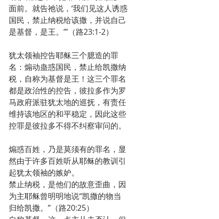
面前。就告祂说，‘我们见这人诱惑
国民，禁止纳税给该撒，并说自己
是基督，是王。’”（路23:1-2）
犹太领袖控告耶稣三个臆造的罪
名：煽动蛊惑国民，禁止给凯撒纳
税，自称为基督是王！这三个罪名
都是政治性的控告，彼拉多作为罗
马政府派驻犹太地的巡抚，有责任
维持该地区的和平稳定，因此这些
控罪是彼拉多不得不纠察审问的。
煽惑百姓，乃是莫须有的罪名，显
然由于许多百姓听从耶稣的教训引
起犹太领袖的嫉妒。
禁止纳税，是他们的故意歪曲，因
为主耶稣曾明明地说“凯撒的物当
归给凯撒。”（路20:25）