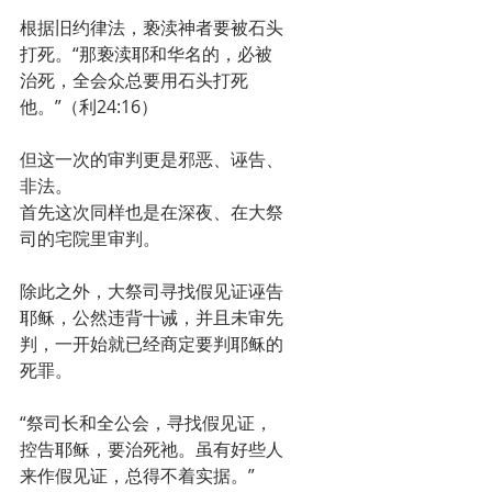
根据旧约律法，亵渎神者要被石头
打死。“那亵渎耶和华名的，必被
治死，全会众总要用石头打死
他。”（利24:16）
但这一次的审判更是邪恶、诬告、
非法。
首先这次同样也是在深夜、在大祭
司的宅院里审判。
除此之外，大祭司寻找假见证诬告
耶稣，公然违背十诫，并且未审先
判，一开始就已经商定要判耶稣的
死罪。
“祭司长和全公会，寻找假见证，
控告耶稣，要治死祂。虽有好些人
来作假见证，总得不着实据。”