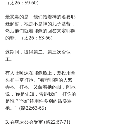
（太26：59-60）
最恶毒的是，他们指着神的名要耶
稣起誓，祂是不是神的儿子基督，
然后他们就着耶稣的回答来定耶稣
的罪。（太26：63-66）
这期间，彼得第二、第三次否认
主。
有人吐唾沫在耶稣脸上，差役用拳
头和手掌打祂。“看守耶稣的人戏
弄祂，打祂，又蒙着祂的眼，问祂
说，‘你是先知，告诉我们，打你的
是谁？’他们还用许多别的话辱骂
祂。”（路22:63-65）
3. 在犹太公会受审 (路22:67-71)