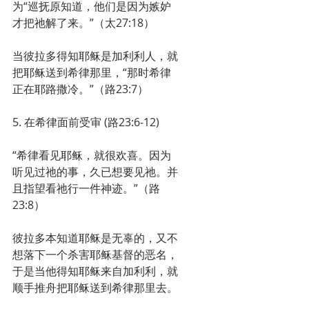
为“巡抚原知道，他们是因为嫉妒
才把祂解了来。”（太27:18）
当彼拉多得知耶稣是加利利人，就
把耶稣送到希律那里，“那时希律
正在耶路撒冷。”（路23:7）
5. 在希律面前受审 (路23:6-12)
“希律看见耶稣，就很欢喜。因为
听见过祂的事，久已想要见祂。并
且指望看祂行一件神迹。”（路
23:8）
彼拉多本知道耶稣是无辜的，又不
想落下一个杀害耶稣基督的恶名，
于是当他得知耶稣来自加利利，就
顺手推舟把耶稣送到希律那里去。