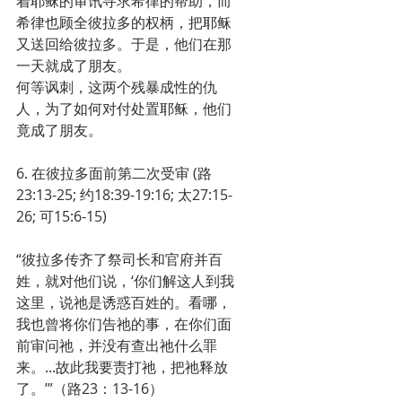
着耶稣的审讯寻求希律的帮助，而
希律也顾全彼拉多的权柄，把耶稣
又送回给彼拉多。于是，他们在那
一天就成了朋友。
何等讽刺，这两个残暴成性的仇
人，为了如何对付处置耶稣，他们
竟成了朋友。
6. 在彼拉多面前第二次受审 (路
23:13-25; 约18:39-19:16; 太27:15-
26; 可15:6-15)
“彼拉多传齐了祭司长和官府并百
姓，就对他们说，‘你们解这人到我
这里，说祂是诱惑百姓的。看哪，
我也曾将你们告祂的事，在你们面
前审问祂，并没有查出祂什么罪
来。...故此我要责打祂，把祂释放
了。’”（路23：13-16）