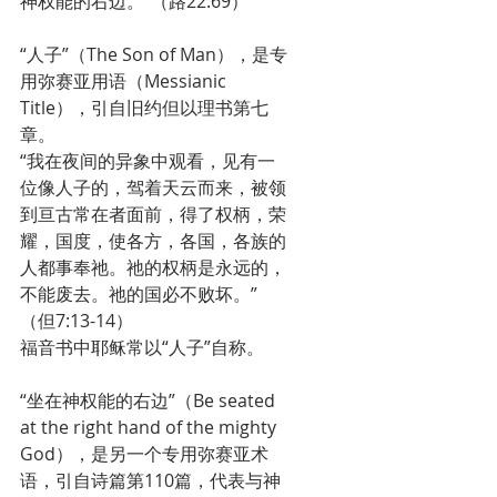
神权能的右边。”（路22:69）
“人子”（The Son of Man），是专
用弥赛亚用语（Messianic 
Title），引自旧约但以理书第七
章。
“我在夜间的异象中观看，见有一
位像人子的，驾着天云而来，被领
到亘古常在者面前，得了权柄，荣
耀，国度，使各方，各国，各族的
人都事奉祂。祂的权柄是永远的，
不能废去。祂的国必不败坏。”
（但7:13-14）
福音书中耶稣常以“人子”自称。
“坐在神权能的右边”（Be seated 
at the right hand of the mighty 
God），是另一个专用弥赛亚术
语，引自诗篇第110篇，代表与神