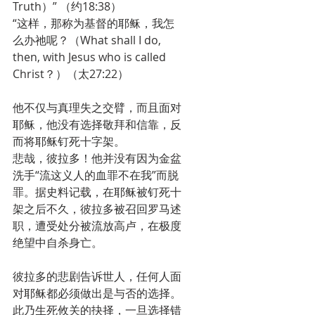
Truth）” （约18:38）
“这样，那称为基督的耶稣，我怎
么办祂呢？（What shall I do, 
then, with Jesus who is called 
Christ？）（太27:22）
他不仅与真理失之交臂，而且面对
耶稣，他没有选择敬拜和信靠，反
而将耶稣钉死十字架。
悲哉，彼拉多！他并没有因为金盆
洗手“流这义人的血罪不在我”而脱
罪。据史料记载，在耶稣被钉死十
架之后不久，彼拉多被召回罗马述
职，遭受处分被流放高卢，在极度
绝望中自杀身亡。
彼拉多的悲剧告诉世人，任何人面
对耶稣都必须做出是与否的选择。
此乃生死攸关的抉择，一旦选择错