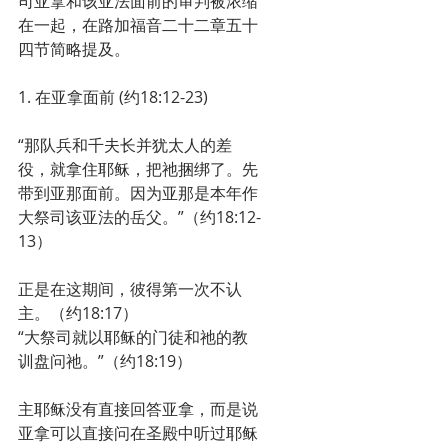
司亚拿和该亚法面前的审判被浓缩
在一起，在路加福音二十二章五十
四节简略提及。
1. 在亚拿面前 (约18:12-23)
“那队兵和千夫长并犹太人的差
役，就拿住耶稣，把祂捆绑了。先
带到亚那面前。因为亚那是本年作
大祭司该亚法的岳父。”（约18:12-
13）
正是在这期间，彼得第一次不认
主。（约18:17）
“大祭司就以耶稣的门徒和祂的教
训盘问祂。”（约18:19）
主耶稣没有直接回答亚拿，而是说
亚拿可以直接问在圣殿中听过耶稣