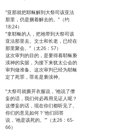
“亚那就把耶稣解到大祭司该亚法
那里，仍是捆着解去的。”（约
18:24）
“拿耶稣的人，把祂带到大祭司该
亚法那里去。文士和长老，已经在
那里聚会。”（太26：57）
这次审判的目的，是要得着耶稣亵
渎神的实据，为接下来犹太公会的
审判做准备。这次审判已经为耶稣
定了死罪，罪名是亵渎神。
“大祭司就撕开衣服说，‘祂说了僭
妄的话，我们何必再用见证人呢？
这僭妄的话，现在你们都听见了。
你们的意见如何？’他们回答
说，‘祂是该死的。’”（太26：65-
66）