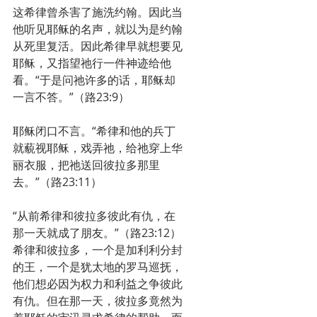
这希律曾杀害了施洗约翰。因此当
他听见耶稣的名声，就以为是约翰
从死里复活。因此希律早就想要见
耶稣，又指望祂行一件神迹给他
看。“于是问祂许多的话，耶稣却
一言不答。”（路23:9）
耶稣闭口不言。“希律和他的兵丁
就藐视耶稣，戏弄祂，给祂穿上华
丽衣服，把祂送回彼拉多那里
去。”（路23:11）
“从前希律和彼拉多彼此有仇，在
那一天就成了朋友。”（路23:12）
希律和彼拉多，一个是加利利分封
的王，一个是犹太地的罗马巡抚，
他们想必因为权力和利益之争彼此
有仇。但在那一天，彼拉多竟然为