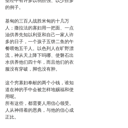
圣经中有许多以弱胜强、以少胜多
的例子。
基甸的三百人战胜米甸的十几万
人；撒拉法的寡妇用一把面、一点
油供养先知以利亚和自己一家人许
多的日子，一个孩子五饼二鱼的午
餐喂饱五千人。以色列人在旷野漂
流，神从天上降下吗哪、使磐石出
水供养他们四十年，而且他们的衣
服没有穿破，脚也没有肿。
这个穷寡妇奉献的两个小钱，谁知
道在神的手中会被怎样地赐福和使
用呢。
所有这些，都需要人用信心领受。
人从神得着的恩典，与他的信心成
正比。