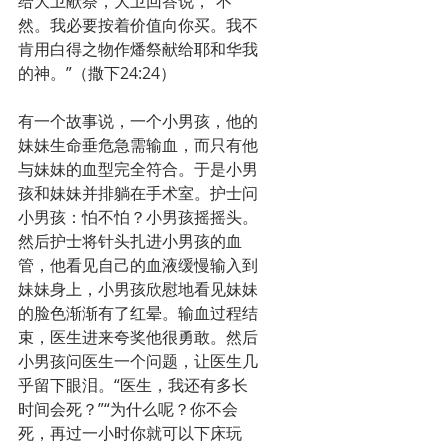
给大卫献祭，大卫回答说，“不
然。我必要按着价值向你买。我不
肯用白得之物作燔祭献给耶和华我
的神。”（撒下24:24）
有一个故事说，一个小男孩，他的
妹妹生命垂危急需输血，而只有他
与妹妹的血型完全符合。于是小男
孩和妹妹并排躺在手术室。护士问
小男孩：怕不怕？小男孩摇摇头。
然后护士将针头扎进小男孩的血
管，他看见自己的血液缓慢输入到
妹妹身上，小男孩欣慰地看见妹妹
的脸色渐渐有了红晕。输血过程结
束，医生进来夸奖他很勇敢。然后
小男孩问医生一个问题，让医生几
乎留下眼泪。“医生，我还有多长
时间会死？”“为什么呢？你不会
死，再过一小时你就可以下床玩