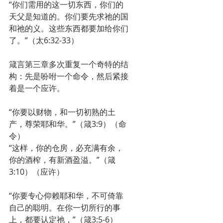
“你们需用的这一切东西，你们的
天父是知道的。你们要先求祂的国
和祂的义。这些东西都要加给你们
了。”（太6:32-33）
箴言第三章多次重复一个奇特的结
构：先是吩咐一个命令，然后紧接
着是一个应许。
“你要以财物，和一切初熟的土
产，尊荣耶和华。”（箴3:9）（命
令） 
“这样，你的仓房，必充满有余，
你的酒榨，有新酒盈溢。”（箴
3:10）（应许）
“你要专心仰赖耶和华，不可倚靠
自己的聪明。在你一切所行的事
上，都要认定祂，”（箴3:5-6）