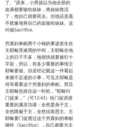
了。”原来，小男孩以为他全部的
血液都要输给妹妹，将妹妹救活
了，他自己就要死去。但他还是毫
不犹豫地将自己的血输给妹妹。这
叫做Sacrifice.
穷寡妇奉献两个小钱的事迹发生在
主耶稣受难周的中间，主耶稣在地
上的日子不多，祂很快就要被钉十
字架，所以，有多少重要的事情主
耶稣要做。但圣经记载这一件看起
来微不足道的小事，可见主耶稣是
何等看重这个穷寡妇的奉献。而且
主耶稣也抓住这一时机，“耶稣叫
门徒来，”（可12:43）给门徒讲授
重要的属灵功课：全然委身于主，
全然降服于主，全然信靠恩主。主
耶稣要门徒透过这个穷寡妇的奉献
牺牲（Sacrifice），自己都要为主