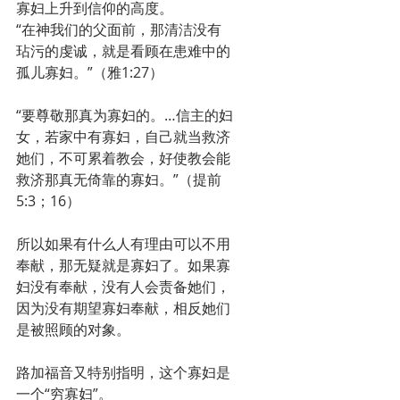
寡妇上升到信仰的高度。
“在神我们的父面前，那清洁没有
玷污的虔诚，就是看顾在患难中的
孤儿寡妇。”（雅1:27）
“要尊敬那真为寡妇的。…信主的妇
女，若家中有寡妇，自己就当救济
她们，不可累着教会，好使教会能
救济那真无倚靠的寡妇。”（提前
5:3；16）
所以如果有什么人有理由可以不用
奉献，那无疑就是寡妇了。如果寡
妇没有奉献，没有人会责备她们，
因为没有期望寡妇奉献，相反她们
是被照顾的对象。
路加福音又特别指明，这个寡妇是
一个“穷寡妇”。