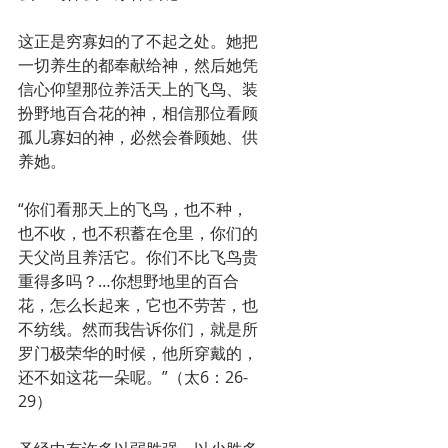
这正是穷寡妇的了不起之处。她把
一切养生的都奉献给神，然后她凭
信心仰望那位养活天上的飞鸟、装
扮野地百合花的神，相信那位看顾
孤儿寡妇的神，必然会眷顾她、供
养她。
“你们看那天上的飞鸟，也不种，
也不收，也不积蓄在仓里，你们的
天父尚且养活它。你们不比飞鸟贵
重得多吗？…你想野地里的百合
花，怎么长起来，它也不劳苦，也
不纺线。然而我告诉你们，就是所
罗门极荣华的时候，他所穿戴的，
还不如这花一朵呢。”（太6：26-
29）