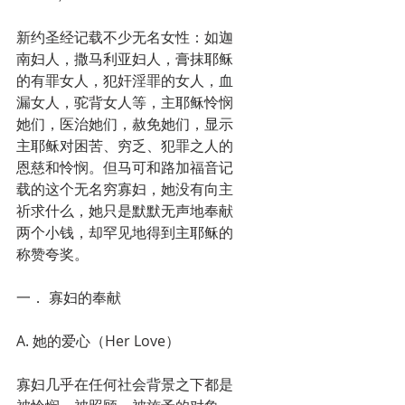
新约圣经记载不少无名女性：如迦
南妇人，撒马利亚妇人，膏抹耶稣
的有罪女人，犯奸淫罪的女人，血
漏女人，驼背女人等，主耶稣怜悯
她们，医治她们，赦免她们，显示
主耶稣对困苦、穷乏、犯罪之人的
恩慈和怜悯。但马可和路加福音记
载的这个无名穷寡妇，她没有向主
祈求什么，她只是默默无声地奉献
两个小钱，却罕见地得到主耶稣的
称赞夸奖。
一． 寡妇的奉献
A. 她的爱心（Her Love）
寡妇几乎在任何社会背景之下都是