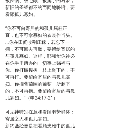
被怜悯、被照顾、被施予的对象，
新旧约圣经都不约而同地吩咐，要
看顾孤儿寡妇。
“你不可向寄居的和孤儿屈枉正
直，也不可拿寡妇的衣裳作当头。
…你在田间收割庄稼，若忘下一
捆，不可回去再取，要留给寄居的
与孤儿寡妇。这样，耶和华你神必
在你手里所办的一切事上赐福与
你。你打橄榄树，枝上剩下的，不
可再打。要留给寄居的与孤儿寡
妇。你摘葡萄园的葡萄，所剩下
的，不可再摘。要留给寄居的与孤
儿寡妇。”（申24:17-21）
可见神特别在意和看顾弱势群体：
寄居之人和孤儿寡妇。
新约圣经更是把看顾患难中的孤儿