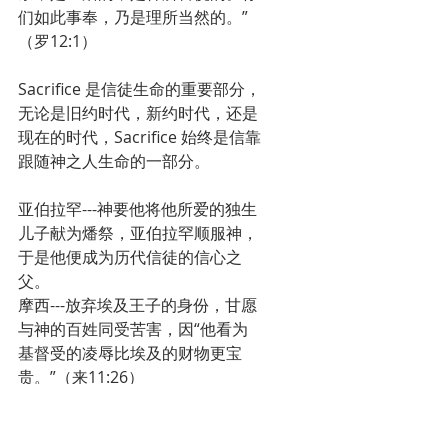
们如此事奉，乃是理所当然的。”
（罗12:1）
Sacrifice 是信徒生命的重要部分，
无论是旧约时代，新约时代，还是
现在的时代，Sacrifice 始终是信靠
跟随神之人生命的一部分。
亚伯拉罕---神要他将他所爱的独生
儿子献为燔祭，亚伯拉罕顺服神，
于是他便成为历代信徒的信心之
父。
摩西---放弃埃及王子的身份，甘愿
与神的百姓同受苦害，因“他看为
基督受的凌辱比埃及的财物更宝
贵。”（来11:26）
保罗---放下养尊处优的生活，舍弃
上层精英的地位，甘愿为耶稣基督