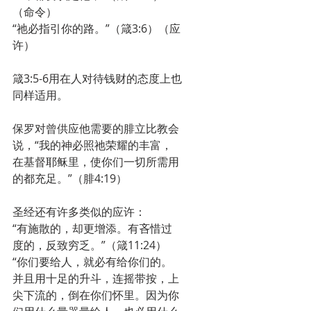
（命令）
“祂必指引你的路。”（箴3:6）（应
许）
箴3:5-6用在人对待钱财的态度上也
同样适用。
保罗对曾供应他需要的腓立比教会
说，“我的神必照祂荣耀的丰富，
在基督耶稣里，使你们一切所需用
的都充足。”（腓4:19）
圣经还有许多类似的应许：
“有施散的，却更增添。有吝惜过
度的，反致穷乏。”（箴11:24）
“你们要给人，就必有给你们的。
并且用十足的升斗，连摇带按，上
尖下流的，倒在你们怀里。因为你