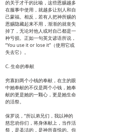
的关于才干的比喻，这些恩赐越多
在服事中使用，就越多让别人和自
己蒙福。相反，若有人把神所赐的
恩赐隐藏起来不用，渐渐的就丧失
掉了，无论对他人或对自己都是一
种亏损。正如一句英文谚语所说，
“You use it or lose it”（使用它或
失去它）。
C. 生命的奉献
穷寡妇两个小钱的奉献，在主的眼
中她奉献的不仅是两个小钱，她奉
献的更是她的一颗心，更是她生命
的活祭。
保罗说，“所以弟兄们，我以神的
慈悲劝你们，将身体献上，当作活
祭，是圣洁的，是神所喜悦的。你