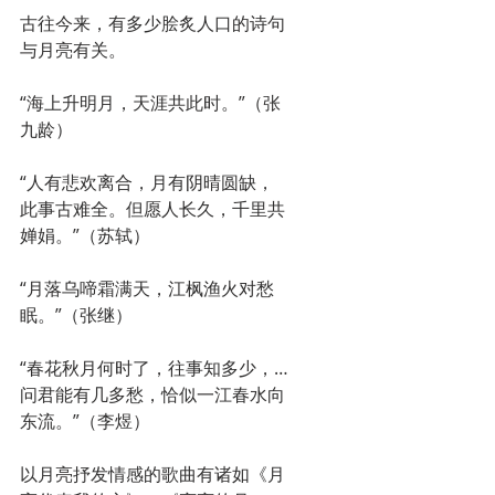
古往今来，有多少脍炙人口的诗句
与月亮有关。
“海上升明月，天涯共此时。”（张
九龄）
“人有悲欢离合，月有阴晴圆缺，
此事古难全。但愿人长久，千里共
婵娟。”（苏轼）
“月落乌啼霜满天，江枫渔火对愁
眠。”（张继）
“春花秋月何时了，往事知多少，…
问君能有几多愁，恰似一江春水向
东流。”（李煜）
以月亮抒发情感的歌曲有诸如《月