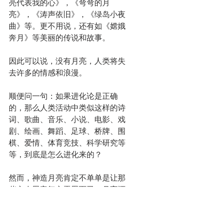
亮代表我的心》，《弯弯的月
亮》，《涛声依旧》，《绿岛小夜
曲》等。更不用说，还有如《嫦娥
奔月》等美丽的传说和故事。
因此可以说，没有月亮，人类将失
去许多的情感和浪漫。
顺便问一句：如果进化论是正确
的，那么人类活动中类似这样的诗
词、歌曲、音乐、小说、电影、戏
剧、绘画、舞蹈、足球、桥牌、围
棋、爱情、体育竞技、科学研究等
等，到底是怎么进化来的？
然而，神造月亮肯定不单单是让那
些文人墨客舞文弄墨而已，月亮还
有什么功用？平衡地球的旋转，海
水的潮汐效应，通用的农历历法，