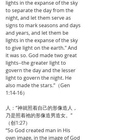
lights in the expanse of the sky 
to separate the day from the 
night, and let them serve as 
signs to mark seasons and days 
and years, and let them be 
lights in the expanse of the sky 
to give light on the earth." And 
it was so. God made two great 
lights--the greater light to 
govern the day and the lesser 
light to govern the night. He 
also made the stars.”（Gen 
1:14-16）
人：“神就照着自己的形像造人，
乃是照着祂的形像造男造女。”
（创1:27）
“So God created man in His 
own image, in the image of God 