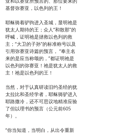
亚和以赛亚所预言的、那位要来的
基督弥赛亚，以色列的王！
耶稣骑着驴驹进入圣城，显明祂是
犹太人期待的王；众人“和散那”的
呼喊，证明祂是拯救以色列的救
主；“大卫的子孙”的标准称号以及
引用弥赛亚诗篇的预言， “奉主名
来的是应当称颂的，”都证明祂是
以色列的弥赛亚！祂是犹太人的救
主！祂是以色列的王！
当然，对于认真研读旧约圣经的犹
太拉比和圣经学者，耶稣骑驴进入
耶路撒冷，还不可思议地精准应验
了但以理书的预言（公元前605
年）。
“你当知道，当明白，从出令重新