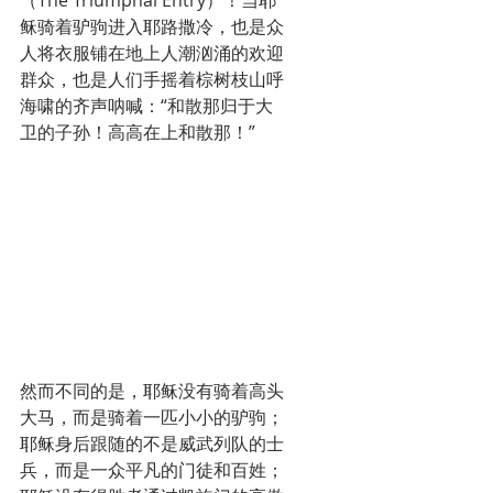
（The Triumphal Entry）！当耶
稣骑着驴驹进入耶路撒冷，也是众
人将衣服铺在地上人潮汹涌的欢迎
群众，也是人们手摇着棕树枝山呼
海啸的齐声呐喊：“和散那归于大
卫的子孙！高高在上和散那！”
然而不同的是，耶稣没有骑着高头
大马，而是骑着一匹小小的驴驹；
耶稣身后跟随的不是威武列队的士
兵，而是一众平凡的门徒和百姓；