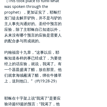
（This took place to fulfill what 
was spoken through the 
prophet），更加证实了，耶稣打
发门徒去解开驴驹，并不是与驴的
主人事先沟通好的。圣经中预言的
应验，除了主耶稣自己知道以外，
从来没有哪个预言的应验是需要人
的配合参与而成就的。
约翰福音十九章，“这事以后，耶
稣知道各样的事已经成了，为要使
经上的话应验，就说，我渴了。有
一个器皿盛满了醋，放在那里。他
们就拿海绒蘸满了醋，绑在牛膝草
上，送到他口。”（约19:28-29）
耶稣在十字架上说“我渴了”是要应
验诗篇69篇的预言：“我渴了，他