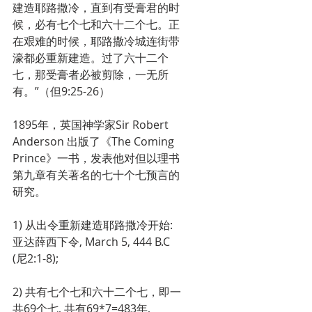
建造耶路撒冷，直到有受膏君的时
候，必有七个七和六十二个七。正
在艰难的时候，耶路撒冷城连街带
濠都必重新建造。过了六十二个
七，那受膏者必被剪除，一无所
有。”（但9:25-26）
1895年，英国神学家Sir Robert 
Anderson 出版了《The Coming 
Prince》一书，发表他对但以理书
第九章有关著名的七十个七预言的
研究。
1) 从出令重新建造耶路撒冷开始: 
亚达薛西下令, March 5, 444 B.C 
(尼2:1-8);
2) 共有七个七和六十二个七，即一
共69个七, 共有69*7=483年, 