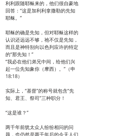
利利跟随耶稣来的，他们很自豪地
回答：“这是加利利拿撒勒的先知
耶稣。”
耶稣的确是先知，但对耶稣这样的
认识还远远不够，祂不仅是先知，
而且是神特别向以色列应许的特定
的“那先知！”
“我必在他们弟兄中间，给他们兴
起一位先知象你（摩西）。”（申
18:18）
实际上，“基督”的称号就包含“先
知、君王、祭司”三种职分！
“这是谁？”
两千年前犹太众人纷纷相问的问
题，也仍然是两千年后的今天人们