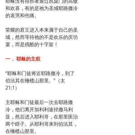
耶稣没有得胜者通过凯旋门的高傲
和欢喜，有的是祂为圣城耶路撒冷
的哀哭和伤痛。
荣耀的君王进入本来属于自己的圣
城，然而等待祂的不是欢乐的庆功
宴，而是残酷的十字架！
一． 耶稣的主权
“耶稣和门徒将近耶路撒冷，到了
伯法其在橄榄山那里。”（太
21:1）
主耶稣和门徒最后一次去耶路撒
冷，他们离开加利利途径撒马利
亚，然后进入耶利哥，在那里医治
两个瞎子。从耶利哥来到伯法其，
在橄榄山那里。