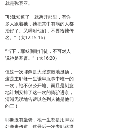
就是弥赛亚。
“耶稣知道了，就离开那里，有许
多人跟着祂，祂把其中有病的人都
治好了。又嘱咐他们，不要给祂传
名。”（太12:15-16）
“当下，耶稣嘱咐门徒，不可对人
说祂是基督。”（太16:20）
但这一次耶稣是大张旗鼓地显扬，
这是主耶稣一生谦卑服事中唯一的
一次，祂不仅公开地、而且是刻意
地计划安排了这一次的骑驴进京，
清晰无误地告诉以色列人祂是他们
的王！
耶稣没有坐骑，祂一生都是用脚四
处奔走传道。这最后一次去耶路撒