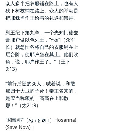
众人多半把衣服铺在路上，也有人
砍下树枝铺在路上。众人的举动是
把耶稣当作王给与的礼遇和崇拜。
列王纪下第九章，一个先知门徒去
膏耶户做以色列王，“他们（众军
长）就急忙各将自己的衣服铺在上
层台阶，使耶户坐在其上。他们吹
角，说，耶户作王了。”（王下
9:13）
“前行后随的众人，喊着说，和散
那归于大卫的子孙！奉主名来的，
是应当称颂的！高高在上和散
那！”（太21:9）
“和散那”（הוֹשִׁ֘יעָ֥ה נָּ֑א
）Hosanna! 
(Save Now)！