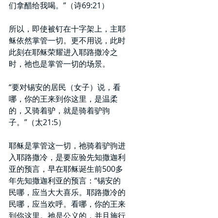
们拿醋给我喝。”（诗69:21）
所以，即使被钉在十字架上，主耶
稣依然掌管一切。更不用说，此时
此刻在耶稣荣耀进入耶路撒冷之
时，祂也是掌管一切的场景。
“要对锡安的居民（女子）说，看
哪，你的王来到你这里，是温柔
的，又骑着驴，就是骑着驴驹
子。”（太21:5）
耶稣是掌管这一切，祂骑着驴驹进
入耶路撒冷，是要应验先知撒迦利
亚的预言，早在耶稣诞生前500多
年先知撒迦利亚的预言：“锡安的
民哪，应当大大喜乐。耶路撒冷的
民哪，应当欢呼。看哪，你的王来
到你这里。祂是公义的，并且施行