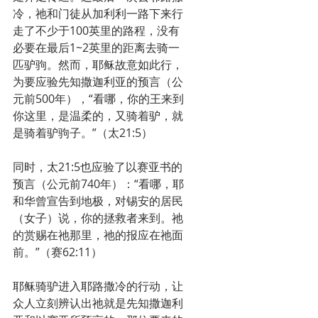
冷，祂和门徒从加利利一路下来行
走了不少于100英里的路程，没有
必要在最后1~2英里的距离去骑一
匹驴驹。然而，耶稣故意如此行，
为要应验先知撒迦利亚的预言（公
元前500年），“看哪，你的王来到
你这里，是温柔的，又骑着驴，就
是骑着驴驹子。”（太21:5）
同时，太21:5也应验了以赛亚书的
预言（公元前740年）：“看哪，耶
和华曾宣告到地极，对锡安的居民
（女子）说，你的拯救者来到。祂
的赏赐在祂那里，祂的报应在祂面
前。”（赛62:11）
耶稣骑驴进入耶路撒冷的行动，让
众人立刻辨认出祂就是先知撒迦利