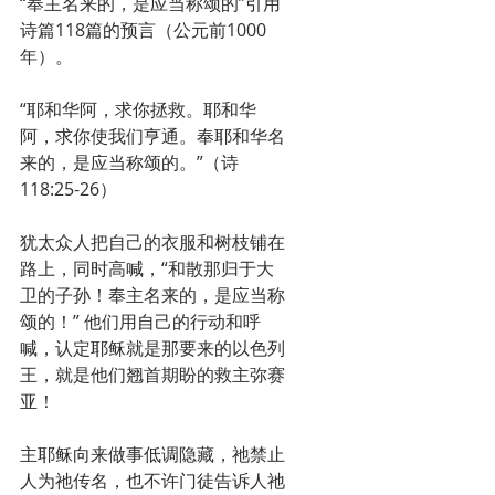
“奉主名来的，是应当称颂的”引用
诗篇118篇的预言（公元前1000
年）。
“耶和华阿，求你拯救。耶和华
阿，求你使我们亨通。奉耶和华名
来的，是应当称颂的。”（诗
118:25-26）
犹太众人把自己的衣服和树枝铺在
路上，同时高喊，“和散那归于大
卫的子孙！奉主名来的，是应当称
颂的！” 他们用自己的行动和呼
喊，认定耶稣就是那要来的以色列
王，就是他们翘首期盼的救主弥赛
亚！
主耶稣向来做事低调隐藏，祂禁止
人为祂传名，也不许门徒告诉人祂