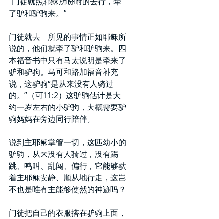
“门徒就照耶稣所吩咐的去行，牵
了驴和驴驹来。”
门徒就去，所见的事情正如耶稣所
说的，他们就牵了驴和驴驹来。四
本福音书中只有马太说明是牵来了
驴和驴驹。马可和路加福音补充
说，这驴驹“是从来没有人骑过
的。”（可11:2）这驴驹估计是大
约一岁左右的小驴驹，大概需要驴
驹妈妈在旁边同行陪伴。
说到主耶稣掌管一切，这匹幼小的
驴驹，从来没有人骑过，没有踢
跳、鸣叫、乱闯、偏行，它能够驮
着主耶稣安静、顺从地行走，这岂
不也是唯有主能够使然的神迹吗？
门徒把自己的衣服搭在驴驹上面，