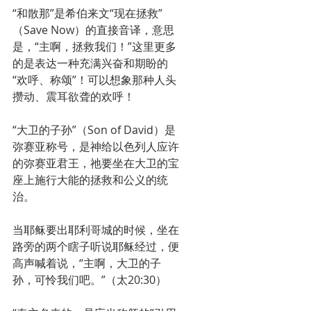
“和散那”是希伯来文“现在拯救”
（Save Now）的直接音译，意思
是，“主啊，拯救我们！”这里更多
的是表达一种充满兴奋和期盼的
“欢呼、称颂”！可以想象那种人头
攒动、震耳欲聋的欢呼！
“大卫的子孙”（Son of David）是
弥赛亚称号，是神给以色列人应许
的弥赛亚君王，祂要坐在大卫的宝
座上施行大能的拯救和公义的统
治。
当耶稣要出耶利哥城的时候，坐在
路旁的两个瞎子听说耶稣经过，便
高声喊着说，“主啊，大卫的子
孙，可怜我们吧。”（太20:30）