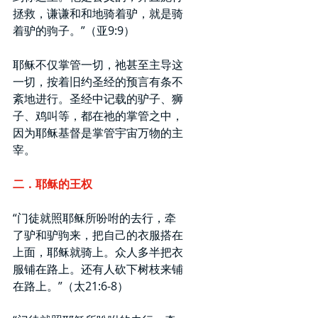
拯救，谦谦和和地骑着驴，就是骑
着驴的驹子。”（亚9:9）
耶稣不仅掌管一切，祂甚至主导这
一切，按着旧约圣经的预言有条不
紊地进行。圣经中记载的驴子、狮
子、鸡叫等，都在祂的掌管之中，
因为耶稣基督是掌管宇宙万物的主
宰。
二．
耶稣的王权
“门徒就照耶稣所吩咐的去行，牵
了驴和驴驹来，把自己的衣服搭在
上面，耶稣就骑上。众人多半把衣
服铺在路上。还有人砍下树枝来铺
在路上。”（太21:6-8）