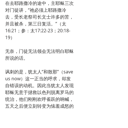
在去耶路撒冷的途中，主耶稣三次
对门徒讲，“祂必须上耶路撒冷
去，受长老祭司长文士许多的苦，
并且被杀，第三日复活。”（太
16:21；参：太17:22-23；20:18-
19）
无奈，门徒无法领会无法明白耶稣
所说的话。
讽刺的是，犹太人“和散那”（save 
us now）这一正当的呼求，却发
自错误的动机。因此当犹太人发现
耶稣无意于拯救以色列脱离罗马的
统治，他们刚刚欢呼雀跃的呐喊，
五天之后便立刻转变为恼羞成怒的
吼叫：“钉祂十字架！钉祂十字
架！”
再回头看，耶稣之所以骑着驴驹、