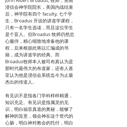
John Albert Broadus, 牧师，美南
浸信会神学院院长，美国内战结束
后，神学院有四个 faculty, 七个学
生，Broadus 开设的讲道学课程，
只有一名学生选读，而且这位学生
是个盲人。但Broadus 牧师仍然忠
心服侍，精心细致地准备他的课
程，后来根据此将以汇编成的书
籍，成为讲道学的经典。而
Broadus牧师本人被司布真认为是
那时代最伟大的布道家，还有人甚
至认为他是浸信会系统迄今为止最
杰出的传道人。
有见识不是指各门学科样样精通，
知识充足。有见识是指属灵的见
识，明白福音真道的奥秘，能够了
解神的旨意，领会神在这个世代的
心肠，明白神对教会的托付，明白