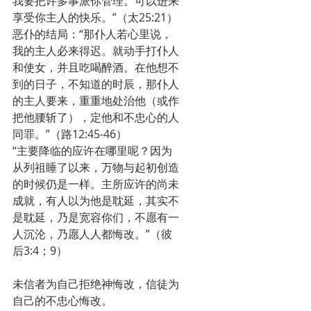
我要把许多事派你管理。可以进来
享受你主人的快乐。”（太25:21）
恶仆的结局：“那仆人若心里说，
我的主人必来得迟。就动手打仆人
和使女，并且吃喝醉酒。在他想不
到的日子，不知道的时辰，那仆人
的主人要来，重重地处治他（或作
把他腰斩了），定他和不忠心的人
同罪。”（路12:45-46）
“主要降临的应许在哪里呢？因为
从列祖睡了以来，万物与起初创造
的时候仍是一样。主所应许的尚未
成就，有人以为他是耽延，其实不
是耽延，乃是宽容你们，不愿有一
人沉沦，乃愿人人都悔改。”（彼
后3:4；9）
未信者为自己拒绝神悔改，信徒为
自己的不忠心悔改。