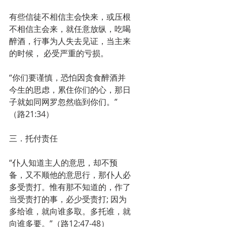
有些信徒不相信主会快来，或压根
不相信主会来，就任意放纵，吃喝
醉酒，行事为人失去见证，当主来
的时候， 必受严重的亏损。
“你们要谨慎，恐怕因贪食醉酒并
今生的思虑，累住你们的心，那日
子就如同网罗忽然临到你们。”
（路21:34） 
三．托付责任
“仆人知道主人的意思，却不预
备，又不顺他的意思行，那仆人必
多受责打。惟有那不知道的，作了
当受责打的事，必少受责打; 因为
多给谁，就向谁多取。多托谁，就
向谁多要。”（路12:47-48）