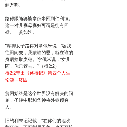
到万邦。
路得跟随婆婆拿俄米回到伯利恒。
这一对儿寡母寡妇可谓是徒有四
壁、一贫如洗。
“摩押女子路得对拿俄米说，‘容我
往田间去，我蒙谁的恩，就在谁的
身后拾取麦穗。’拿俄米说，‘女儿
阿，你只管去。’”（得2:2）
得2:2带出《路得记》第四个人生
论题---贫困。
贫困始终是这个世界没有解决的问
题，圣经中耶和华神格外眷顾穷
人。
旧约利未记记载，“在你们的地收