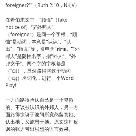
foreigner?"”（Ruth 2:10，NKJV）
在希伯来文中，“顾恤”（take 
notice of）与“外邦人”
（foreigner）是同一个字根，“顾
恤”是动词，本意是“认识”、“认
出”、“留意”等，引申为“顾恤。”“外
邦人”是阴性名字，指“外人”、“外
邦女子”。两个字的字根都是
（נכר），显然路得将这个动词
（נָכַר）名词化，进行一个Word 
Play!
一方面路得承认自己是一个卑微
的、不该被认识的外邦人，另一方
面路得惊讶于波阿斯竟然留意她、
认出祂，又施恩于她。原文这种反
讽的张力带出强烈的语言效果。