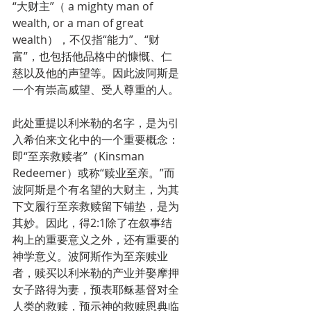
“大财主”（ a mighty man of 
wealth, or a man of great 
wealth），不仅指“能力”、“财
富”，也包括他品格中的慷慨、仁
慈以及他的声望等。因此波阿斯是
一个有崇高威望、受人尊重的人。
此处重提以利米勒的名字，是为引
入希伯来文化中的一个重要概念：
即“至亲救赎者”（Kinsman 
Redeemer）或称“赎业至亲。”而
波阿斯是个有名望的大财主，为其
下文履行至亲救赎留下铺垫，是为
其妙。因此，得2:1除了在叙事结
构上的重要意义之外，还有重要的
神学意义。波阿斯作为至亲赎业
者，赎买以利米勒的产业并娶摩押
女子路得为妻，预表耶稣基督对全
人类的救赎，预示神的救赎恩典临