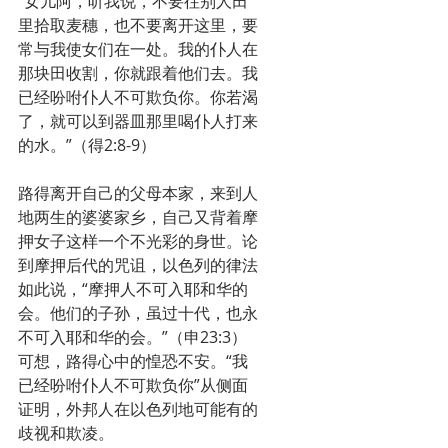
“女儿阿，听我说，不要往别人田
里拾取麦穗，也不要离开这里，要
常与我使女们在一处。我的仆人在
那块田收割，你就跟着他们去。我
已经吩咐仆人不可欺负你。你若渴
了，就可以到器皿那里喝仆人打来
的水。”（得2:8-9）
路得离开自己的父母本家，来到人
地两生的婆婆家乡，自己又背着摩
押女子这样一个不光彩的身世。论
到摩押后代的咒诅，以色列的律法
如此说，“摩押人不可入耶和华的
会。他们的子孙，虽过十代，也永
不可入耶和华的会。”（申23:3）
可想，路得心中的惶恐不安。“我
已经吩咐仆人不可欺负你”从侧面
证明，外邦人在以色列地可能有的
歧视和欺凌。