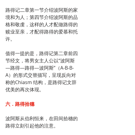
路得记二章第一节介绍波阿斯的家
境和为人；第四节介绍波阿斯的品
格和敬虔，这样的人才配做路得的
赎业至亲，才配得路得的爱慕和托
许。
值得一提的是，路得记第二章前四
节经文，将男女主人公以“波阿斯
—路得—路得—波阿斯”（A-B-B-
A）的形式交替描写，呈现反向对
称的Chiasm 结构，是路得记文辞
优美的再次体现。
六．路得拾穗
波阿斯从伯利恒来，在田间拾穗的
路得立刻引起他的注意。