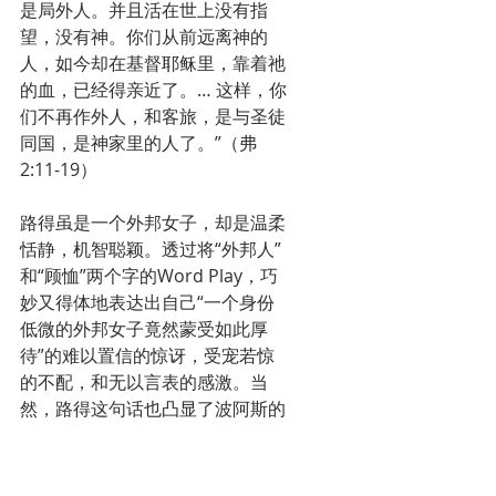
是局外人。并且活在世上没有指
望，没有神。你们从前远离神的
人，如今却在基督耶稣里，靠着祂
的血，已经得亲近了。… 这样，你
们不再作外人，和客旅，是与圣徒
同国，是神家里的人了。”（弗
2:11-19）
路得虽是一个外邦女子，却是温柔
恬静，机智聪颖。透过将“外邦人”
和“顾恤”两个字的Word Play，巧
妙又得体地表达出自己“一个身份
低微的外邦女子竟然蒙受如此厚
待”的难以置信的惊讶，受宠若惊
的不配，和无以言表的感激。当
然，路得这句话也凸显了波阿斯的
慷慨与慈爱，相当于路得不动声
色、又恰到好处地夸赞了波阿斯。
同时这一句话也预示着神的救赎与