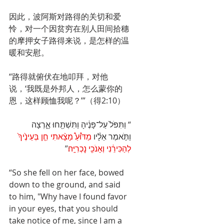
因此，波阿斯对路得的关切和爱
怜，对一个因贫穷在别人田间拾穗
的摩押女子路得来说，是怎样的温
暖和安慰。
“路得就俯伏在地叩拜，对他
说，‘我既是外邦人，怎么蒙你的
恩，这样顾恤我呢？’”（得2:10）
“ וַתִּפֹּל֙ עַל־פָּנֶ֔יהָ וַתִּשְׁתַּ֖חוּ אָ֑רְצָה 
וַתֹּ֣אמֶר אֵלָ֗יו 
מַדּ֩וּעַ֩ מָצָ֨אתִי חֵ֤ן בְּעֵינֶ֙יךָ֙ 
לְהַכִּירֵ֔נִי וְאָנֹכִ֖י נׇכְרִיָּֽה
׃”
“So she fell on her face, bowed 
down to the ground, and said 
to him, "Why have I found favor 
in your eyes, that you should 
take notice of me, since I am a 