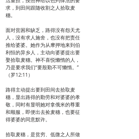
活重担，按照神给以色列律法的要
求，到田间跟随收割之人拾取麦
穗。
面对贫困和缺乏，路得没有怨天尤
人，没有求人施舍，也没有把责任
推给婆婆。她作为从摩押地来到伯
利恒的异乡人，主动向婆婆提出要
娶拾取麦穗。神不喜悦懒惰的人，
乃是要求我们“要殷勤不可懒惰。”
（罗12:11）
路得主动提出要到田间去拾取麦
穗，显出路得的勤劳和对婆婆的孝
敬，同时有显明她对拿俄米的尊重
和顺服，即便出去捡麦穗，也要征
得婆婆的同意默许。
拾取麦穗，是贫穷、低微之人所做