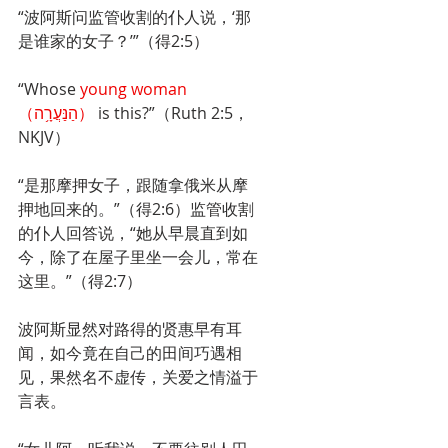
“波阿斯问监管收割的仆人说，‘那
是谁家的女子？’”（得2:5）
“Whose 
young woman 
（הַנַּעֲרָ֥ה） 
is this?”（Ruth 2:5，
NKJV）
“是那摩押女子，跟随拿俄米从摩
押地回来的。”（得2:6）监管收割
的仆人回答说，“她从早晨直到如
今，除了在屋子里坐一会儿，常在
这里。”（得2:7）
波阿斯显然对路得的贤惠早有耳
闻，如今竟在自己的田间巧遇相
见，果然名不虚传，关爱之情溢于
言表。