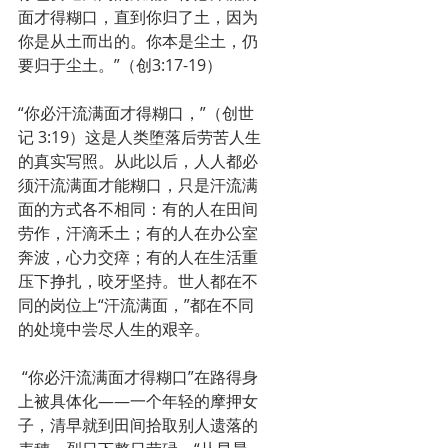
面才得糊口，直到你归了土，因为
你是从土而出的。你本是尘土，仍
要归于尘土。”（创3:17-19）
“你必汗流满面才得糊口，”（创世
记 3:19）这是人类堕落后劳苦人生
的真实写照。从此以后，人人都必
须汗流满面才能糊口，只是汗流满
面的方式各不相同：有的人在田间
劳作，汗滴禾土；有的人在办公室
奔波，心力交瘁；有的人在生活重
压下挣扎，咬牙坚持。世人都在不
同的岗位上“汗流满面，”都在不同
的处境中尝尽人生的艰辛。
 “你必汗流满面才得糊口”在路得身
上被具体化——一个年轻的摩押女
子，清早就到田间拾取别人遗落的