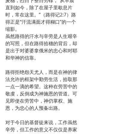
麦穗，烈日下整日劳碌，“从早晨
直到如今，除了在屋子里歇息片
时，常在这里。”（路得记2:7）路
得正是“汗流满面才得糊口”的一个
缩影。
虽然路得的汗水与辛劳是人生艰辛
的写照，但在路得拾穗的背后，却
是出于对婆婆拿俄米的忠心和对耶
和华神的信靠。
路得拒绝怨天尤人，而是在神的律
法允许的框架中勤劳生活，拾取那
一点一滴的希望。这种在劳苦中的
敬虔，反倒成为神施恩的管道。可
见即使在劳苦中，神仍掌权、施
恩，为忠心的人预备出路。
对于今日的基督徒来说，工作虽然
辛劳，但工作的意义不仅仅是养家