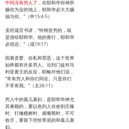
中间没有穷人了
，在耶和华你神所
赐你为业的地上，耶和华必大大赐
福与你。”（申15:4-5）
圣经箴言书讲，“怜悯贫穷的，就
是借给耶和华。他的善行，耶和华
必偿还。”（箴19:17）
因着贪婪、自私和罪恶，这个世界
始终都有许多穷人。论到门徒对马
利亚膏主的反应，耶稣对他们说，
“常有穷人和你们同在。只是你们
不常有我。”（太26:11）
穷人中的孤儿寡妇，是耶和华神尤
其眷顾的，要以色列人在收割庄稼
时、打橄榄树时、摘葡萄时，不可
收尽，要留下些给寄居的和孤儿寡
妇。