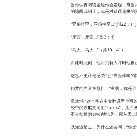
当你认真阅读圣经你会发现，每当
的惊醒或制止，或是对错误偏执的
“亚伯拉罕，亚伯拉罕…”(创22：11)
“摩西，摩西…”(出3：4)
“马大，马大…”（路10：41）
而此时此刻，他听到有人呼叫他自己的
这岂不更让他感受到那当头棒喝的
扫罗的声音在颤抖，“主啊，你是谁
虽然“主”这个字在中文翻译里也可
经中的希腊文词汇“kurios”，
不会幼稚(Naïve)地认为，那从
既知道是主，为什么还要问，“你是