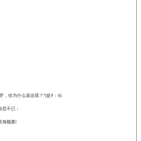
，你为什么逼迫我？”(徒9：4)
惊恐不已；
身颤栗!