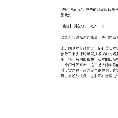
“四面照着我”，中午的日光应该
聚焦灯。
“他就扑倒在地。” (徒9：4)
这光具有激光束的能量，将扫罗击
米开朗基罗曾经作过一幅有关扫罗
招致了不少评论家就技术层面的诸多
腿—那匹马的四条腿，扫罗的四肢
一个门外汉来看，这正是大师画作
时，突然被一束强光击倒在地，这
堪、尴尬和混乱，岂非正在情理之