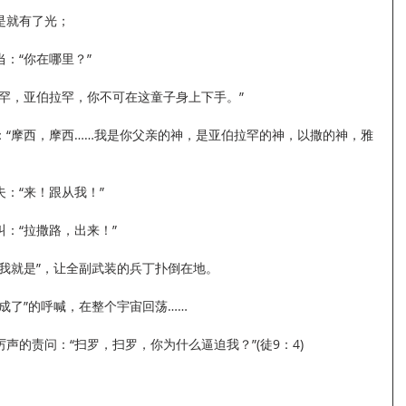
于是就有了光；
：“你在哪里？”
罕，亚伯拉罕，你不可在这童子身上下手。”
：“摩西，摩西……我是你父亲的神，是亚伯拉罕的神，以撒的神，雅
：“来！跟从我！”
：“拉撒路，出来！”
我就是”，让全副武装的兵丁扑倒在地。
成了”的呼喊，在整个宇宙回荡……
声的责问：“扫罗，扫罗，你为什么逼迫我？”(徒9：4)