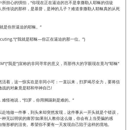
中所担心的惧怕，“你现在正在逼迫的岂不是拿撒勒人耶稣的信徒
人所传说的那样，是基督，是神的儿子？难道拿撒勒人耶稣真的从死
就是你所逼迫的耶稣。”
 persecuting.”(“我就是耶稣—你正在逼迫的那一位。”)
AM”(“我是”)宣称的非同寻常的意义，而那伟大的字眼现在竟与“耶稣”
然活着，这一惊实在是非同小可：一直以来，扫罗竭尽全力，要将信
激战的对象竟是耶和华神自己!
难怪祂说，“扫罗，你用脚踢刺是难的。”
以赴地做一件事，到头来却突然发现，这件事从一开头就是个错误，
一种无以明状的痛苦!如果别人教你这么做，你会有上当受骗的感
自惭形秽的沮丧。希望你不要有一天发现自己陷于这样的境地。