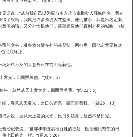
着男女下在监里。”(徒8：1-3)
作见证说，“从前我自己以为应当多方攻击拿撒勒人耶稣的名。我在
长得了权柄，我就把许多圣徒囚在监里。他们被杀，我也出名定案。
说亵渎的话。又分外恼恨他们，甚至追逼他们直到外邦的城邑。”(徒
祭司的文书，准备将分散在外的基督徒一网打尽，因他定意要将这
马色彻底终止。
一场始料不及的大意外正在前面等着他。
发光，四面照着他。”(徒9：3)
午，忽然从天上发大光，四面照着我。”(徒22：6)
时候，看见从天发光，比日头还亮，四面照着我。” (徒26：13)
但扫罗说，这从天上发的大光，比日头还亮，显然不是日光。
上曾经记载说，“当耶和华缠裹祂百姓的损处，医治祂民鞭伤的日
七日的光一样。”(赛30：26)