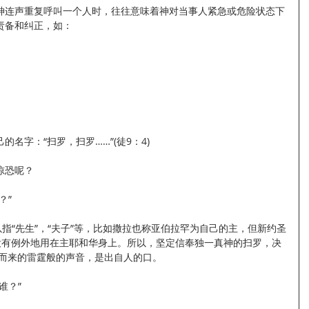
神连声重复呼叫一个人时，往往意味着神对当事人紧急或危险状态下
责备和纠正，如：
名字：“扫罗，扫罗……”(徒9：4)
惊恐呢？
？”
以指“先生”，“夫子”等，比如撒拉也称亚伯拉罕为自己的主，但新约圣
几乎没有例外地用在主耶和华身上。所以，坚定信奉独一真神的扫罗，决
天上而来的雷霆般的声音，是出自人的口。
谁？”