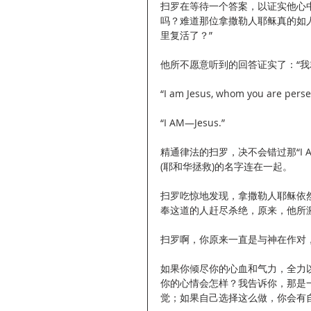
扫罗在等待一个答案，以证实他心
吗？难道那位拿撒勒人耶稣真的如
里复活了？”
他所不愿意听到的回答证实了：“我
“I am Jesus, whom you are
“I AM—Jesus.”
精通律法的扫罗，决不会错过那“I 
(耶和华拯救)的名字连在一起。
扫罗吃惊地发现，拿撒勒人耶稣依
奉这道的人赶尽杀绝，原来，他所
扫罗啊，你原来一直是与神在作对，
如果你倾尽你的心血和气力，全力
你的心情会怎样？我告诉你，那是
觉；如果自己选择这么做，你会有