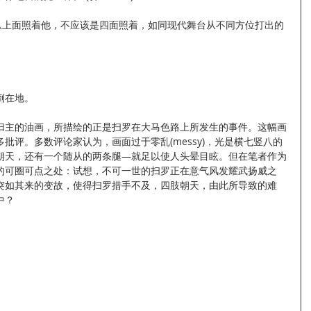
是从上面照着他，不应该是四面照着，如同现代舞台从不同方位打出的
倒在地。
归主的油画，所描绘的正是扫罗在大马色路上所发生的事件。这幅画
批评。多数评论家认为，画面过于零乱(messy)，光是横七竖八的
朝天，还有一个随从的两条腿—就足以使人头晕目眩。但在笔者作为
的可圈可点之处：试想，不可一世的扫罗正在意气风发耀武扬威之
突如其来的变故，使得扫罗措手不及，四肢朝天，由此所导致的难
中？