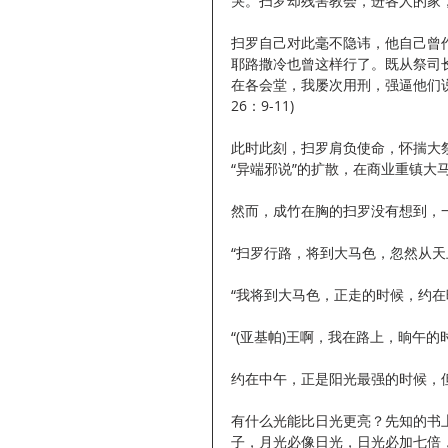
哭。扫罗却残害教会，进各人的家，拉
扫罗自己对此毫不隐讳，他自己曾
耶路撒冷也曾这样行了。既从祭司
在各会堂，我屡次用刑，强逼他们
26：9-11)
此时此刻，扫罗肩负使命，怀揣大
“异端邪说”的扩散，在商业重镇大
然而，成竹在胸的扫罗没有想到，
“扫罗行路，将到大马色，忽然从天上
“我将到大马色，正走的时候，约在晌
“(亚基帕)王啊，我在路上，晌午的
约在中午，正是阳光最强的时候，
有什么光能比日光更亮？先知的书
子，月光必像日光，日光必加七倍，像