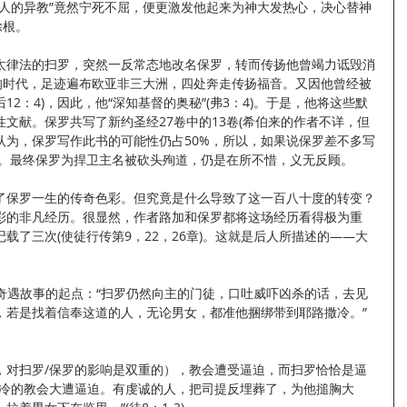
惑人的异教”竟然宁死不屈，便更激发他起来为神大发热心，决心替神
除根。
太律法的扫罗，突然一反常态地改名保罗，转而传扬他曾竭力诋毁消
通的时代，足迹遍布欧亚非三大洲，四处奔走传扬福音。又因他曾经被
12：4)，因此，他“深知基督的奥秘”(弗3：4)。于是，他将这些默
文献。保罗共写了新约圣经27卷中的13卷(希伯来的作者不详，但
认为，保罗写作此书的可能性仍占50%，所以，如果说保罗差不多写
)。最终保罗为捍卫主名被砍头殉道，仍是在所不惜，义无反顾。
了保罗一生的传奇色彩。但究竟是什么导致了这一百八十度的转变？
彩的非凡经历。很显然，作者路加和保罗都将这场经历看得极为重
载了三次(使徒行传第9，22，26章)。这就是后人所描述的——大
上奇遇故事的起点：“扫罗仍然向主的门徒，口吐威吓凶杀的话，去见
，若是找着信奉这道的人，无论男女，都准他捆绑带到耶路撒冷。”
，对扫罗/保罗的影响是双重的），教会遭受逼迫，而扫罗恰恰是逼
撒冷的教会大遭逼迫。有虔诚的人，把司提反埋葬了，为他搥胸大