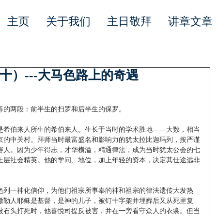
主页
关于我们
主日敬拜
讲章文章
十）---大马色路上的奇遇
等的两段：前半生的扫罗和后半生的保罗。
是希伯来人所生的希伯来人。生长于当时的学术胜地——大数，相当
京的中关村。拜师当时最富盛名和影响力的犹太拉比迦玛列，按严谨
赛人。因为少年得志，才华横溢，精通律法，成为当时犹太公会的七
上层社会精英。他的学问、地位，加上年轻的资本，决定其仕途远非
色列一神化信仰，为他们祖宗所事奉的神和祖宗的律法遗传大发热
撒勒人耶稣是基督，是神的儿子，被钉十字架并埋葬后又从死里复
被石头打死时，他喜悦司提反被害，并在一旁看守众人的衣裳。但当