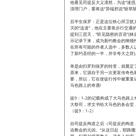
他看见司提反大义凛然，为这“迷
清理门户，要将这“异端邪说”斩草
后半生保罗：正是这位铁心捍卫犹
灭的“这道”，他在主要靠步行交
提到三层天，“听见隐密的言语”(林后
示记录下来，成为新约教会的纲领性
在所有可能的作者人选中，多数人
了新约圣经的一半，并非夸大之辞
单是由扫罗到保罗的转变，就奠定
原来，它源自于另一次更富传奇色
要，所以，它在使徒行传中被重复记
马色路上的奇遇!
徒9：1-2的记载构成了大马色路
大祭司，求文书给大马色的各会堂
（徒9：1-2）
自司提反殉道之后（司提反的殉道
迫教会的元凶。“从这日起，耶路