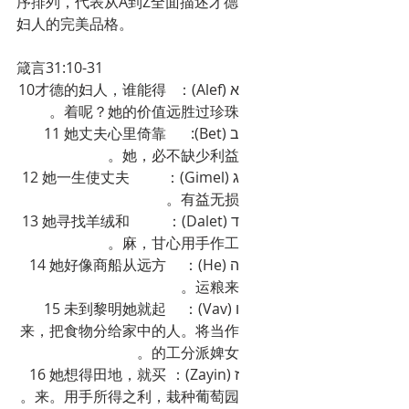
序排列，代表从A到Z全面描述才德
妇人的完美品格。
箴言31:10-31
א (Alef)：	10才德的妇人，谁能得
着呢？她的价值远胜过珍珠。
ב (Bet):	11 她丈夫心里倚靠
她，必不缺少利益。
ג (Gimel)：	12 她一生使丈夫
有益无损。
ד (Dalet)：	13 她寻找羊绒和
麻，甘心用手作工。
ה (He)：	14 她好像商船从远方
运粮来。
ו (Vav)：	15 未到黎明她就起
来，把食物分给家中的人。将当作
的工分派婢女。
ז (Zayin)：	16 她想得田地，就买
来。用手所得之利，栽种葡萄园。