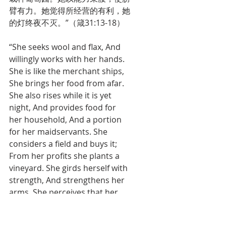
臂有力。她觉得所经营的有利，她
的灯终夜不灭。”（箴31:13-18）
“She seeks wool and flax, And 
willingly works with her hands. 
She is like the merchant ships, 
She brings her food from afar. 
She also rises while it is yet 
night, And provides food for 
her household, And a portion 
for her maidservants. She 
considers a field and buys it; 
From her profits she plants a 
vineyard. She girds herself with 
strength, And strengthens her 
arms. She perceives that her 
merchandise is good, And her 
lamp does not go out by night.”