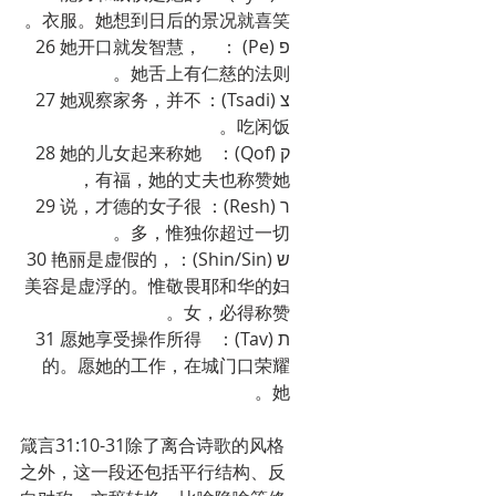
衣服。她想到日后的景况就喜笑。
פ (Pe) ：	26 她开口就发智慧，
她舌上有仁慈的法则。
צ (Tsadi)：	27 她观察家务，并不
吃闲饭。
ק (Qof)：	28 她的儿女起来称她
有福，她的丈夫也称赞她，
ר (Resh)：	29 说，才德的女子很
多，惟独你超过一切。
ש (Shin/Sin)：30 艳丽是虚假的，
美容是虚浮的。惟敬畏耶和华的妇
女，必得称赞。
ת (Tav)：	31 愿她享受操作所得
的。愿她的工作，在城门口荣耀
她。
箴言31:10-31除了离合诗歌的风格
之外，这一段还包括平行结构、反