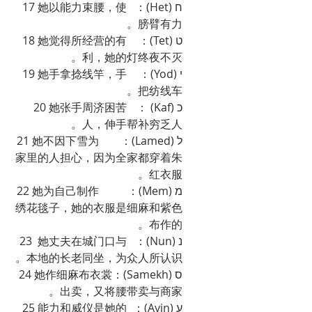
ח (Het)：	17 她以能力束腰，使
膀臂有力。
ט (Tet)：	18 她觉得所经营的有
利，她的灯终夜不灭。
י (Yod)：	19 她手拿捻线竿，手
把纺线车。
כ (Kaf) ：	20 她张手周济困苦
人，伸手帮补穷乏人。
ל (Lamed)：	21 她不因下雪为
家里的人担心，因为全家都穿着朱
红衣服。
מ (Mem)：	22 她为自己制作
绣花毯子，她的衣服是细麻和紫色
布作的。
נ (Nun)：	23  她丈夫在城门口与
本地的长老同坐，为众人所认识。
ס (Samekh)：24 她作细麻布衣裳
出卖，又将腰带卖与商家。
ע (Ayin)：	25 能力和威仪是她的