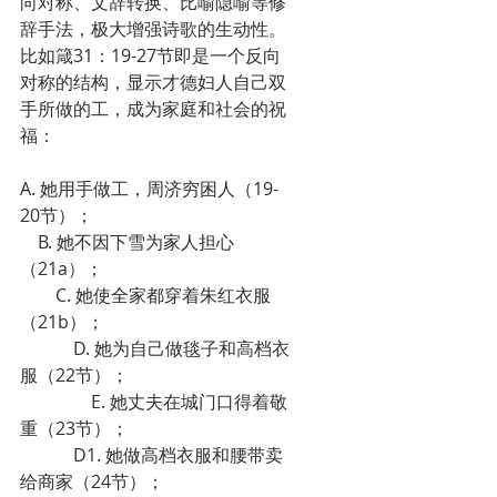
向对称、文辞转换、比喻隐喻等修
辞手法，极大增强诗歌的生动性。
比如箴31：19-27节即是一个反向
对称的结构，显示才德妇人自己双
手所做的工，成为家庭和社会的祝
福：
A. 她用手做工，周济穷困人（19-
20节）；
　B. 她不因下雪为家人担心
（21a）；
　　C. 她使全家都穿着朱红衣服
（21b）；
　　　D. 她为自己做毯子和高档衣
服（22节）；
　　　　E. 她丈夫在城门口得着敬
重（23节）；
　　　D1. 她做高档衣服和腰带卖
给商家（24节）；