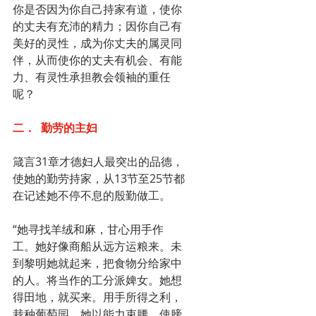
你是否因为你自己持家有道，使你
的丈夫有充沛的精力；因你自己有
美好的灵性，成为你丈夫的属灵同
伴，从而使你的丈夫有机会、有能
力、有灵性承担教会领袖的重任
呢？
二．	勤劳的主妇
箴言31章才德妇人最突出的品德，
使她的勤劳持家，从13节至25节都
在记述她不停不息的殷勤做工。
“她寻找羊绒和麻，甘心用手作
工。她好像商船从远方运粮来。未
到黎明她就起来，把食物分给家中
的人。将当作的工分派婢女。她想
得田地，就买来。用手所得之利，
栽种葡萄园。她以能力束腰，使膀