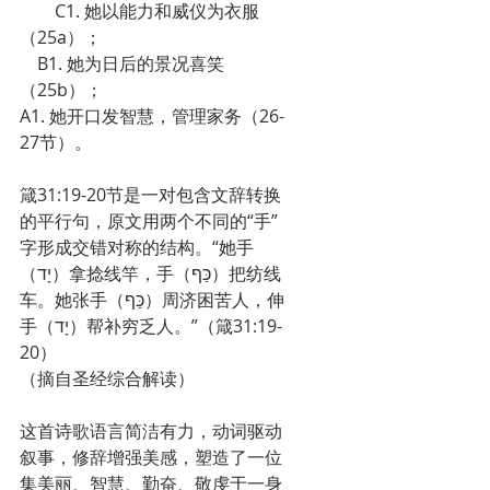
　　C1. 她以能力和威仪为衣服
（25a）；
　B1. 她为日后的景况喜笑
（25b）；
A1. 她开口发智慧，管理家务（26-
27节）。
箴31:19-20节是一对包含文辞转换
的平行句，原文用两个不同的“手”
字形成交错对称的结构。“她手
（יָד）拿捻线竿，手（כַּף）把纺线
车。她张手（כַּף）周济困苦人，伸
手（יָד）帮补穷乏人。”（箴31:19-
20）
（摘自圣经综合解读）
这首诗歌语言简洁有力，动词驱动
叙事，修辞增强美感，塑造了一位
集美丽、智慧、勤奋、敬虔于一身