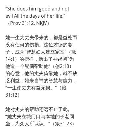
“She does him good and not 
evil All the days of her life.”
（Prov 31:12, NKJV）
她一生为丈夫带来的，都是益处而
没有任何的伤损。这位才德的妻
子，成为“智慧妇人建立家室”（箴
14:1）的榜样，活出了神起初“为
他造一个配偶帮助他”（创2:18）
的心意，他的丈夫倚靠她，就不缺
乏利益；她来自神的智慧与能力，
“一生使丈夫有益无损。”（箴
31:12）
她对丈夫的帮助还远不止于此。
“她丈夫在城门口与本地的长老同
坐，为众人所认识。”（箴31:23）