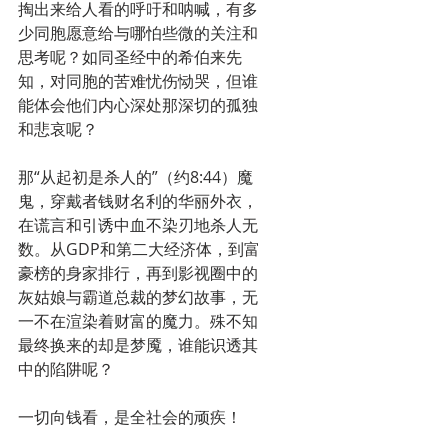
掏出来给人看的呼吁和呐喊，有多
少同胞愿意给与哪怕些微的关注和
思考呢？如同圣经中的希伯来先
知，对同胞的苦难忧伤恸哭，但谁
能体会他们内心深处那深切的孤独
和悲哀呢？
那“从起初是杀人的”（约8:44）魔
鬼，穿戴者钱财名利的华丽外衣，
在谎言和引诱中血不染刃地杀人无
数。从GDP和第二大经济体，到富
豪榜的身家排行，再到影视圈中的
灰姑娘与霸道总裁的梦幻故事，无
一不在渲染着财富的魔力。殊不知
最终换来的却是梦魇，谁能识透其
中的陷阱呢？
一切向钱看，是全社会的顽疾！