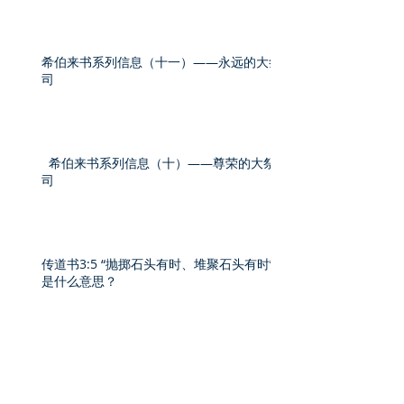
希伯来书系列信息（十一）——永远的大祭
司
希伯来书系列信息（十）——尊荣的大祭
司
传道书3:5 “抛掷石头有时、堆聚石头有时”
是什么意思？
徒16:30禁卒说的“得救”是指“身体”的得救
吗？