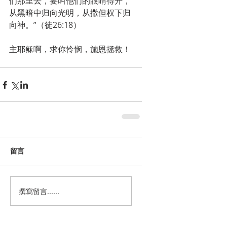
们那里去，要叫他们的眼睛得开，
从黑暗中归向光明，从撒但权下归
向神。”（徒26:18）
主耶稣啊，求你怜悯，施恩拯救！
留言
撰寫留言......