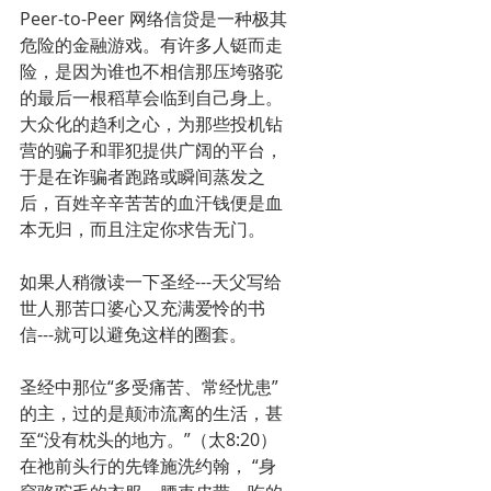
Peer-to-Peer 网络信贷是一种极其
危险的金融游戏。有许多人铤而走
险，是因为谁也不相信那压垮骆驼
的最后一根稻草会临到自己身上。
大众化的趋利之心，为那些投机钻
营的骗子和罪犯提供广阔的平台，
于是在诈骗者跑路或瞬间蒸发之
后，百姓辛辛苦苦的血汗钱便是血
本无归，而且注定你求告无门。
如果人稍微读一下圣经---天父写给
世人那苦口婆心又充满爱怜的书
信---就可以避免这样的圈套。
圣经中那位“多受痛苦、常经忧患”
的主，过的是颠沛流离的生活，甚
至“没有枕头的地方。”（太8:20）
在祂前头行的先锋施洗约翰， “身