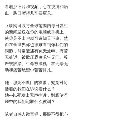
看着那照片和视频，心在绞痛和滴
血，胸口堵得几乎要窒息。
互联网可以将全球范围内每日发生
的新闻呈送在你的电脑或手机上，
使你足不出户就可遍知天下事。然
而在全世界你也很难看到像我们的
同胞，时常遭遇有冤无处申、有苦
无处诉、被欺压霸凌求告无门、尊
严被践踏、生命被漠视、在无奈无
助和痛苦绝望中苦苦挣扎。
她---那死不瞑目的双眼，究竟对苟
活着的我们在诉说着什么？
她---以死发出无声控诉，到底使浑
噩中的我们记取什么教训？
笔者自感人微言轻，那恨不得把心