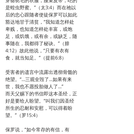
穿骆驼毛的衣服，腰束皮带，吃的
是蝗虫野蜜。”（太3:4）而在祂以
后的忠心跟随者使徒保罗可以如此
豁达地甘于清贫，“我知道怎样处
卑贱，也知道怎样处丰富，或饱
足，或饥饿，或有余，或缺乏，随
事随在，我都得了秘诀。”（腓
4:12）故此他说，“只要有衣有
食，就当知足。”（提前6:8）
受害者的遗言中流露出透彻骨髓的
绝望。“...三观全毁了...如果有来
世，我也不愿投胎做人了...”
而天父赐下的书信即这本圣经，正
好是要给人盼望。“叫我们因圣经
所生的忍耐和安慰，可以得着盼
望。”（罗15:4）
保罗说，“如今常存的有信，有