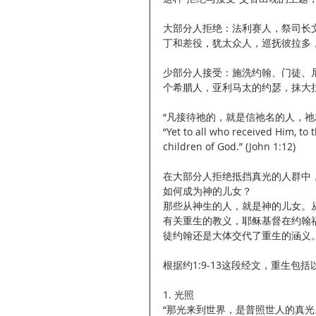
大部分人拒绝：法利赛人，祭司长
丁和差役，犹太众人，巡抚彼拉多
少部分人接受：施洗约翰、门徒、
个希腊人，亚利马太的约瑟，抹大
“凡接待祂的，就是信祂名的人，祂就
“Yet to all who received Him, to
children of God.” (John 1:12)
在大部分人拒绝抵挡真光的人群中
如何成为神的儿女？
那些从神生的人，就是神的儿女。
有关重生的教义，耶稣基督在约翰
徒约翰还是大体交代了重生的涵义
根据约1:9-13这段经文，重生包
1. 光照
“那光来到世界，是普照世人的真光。