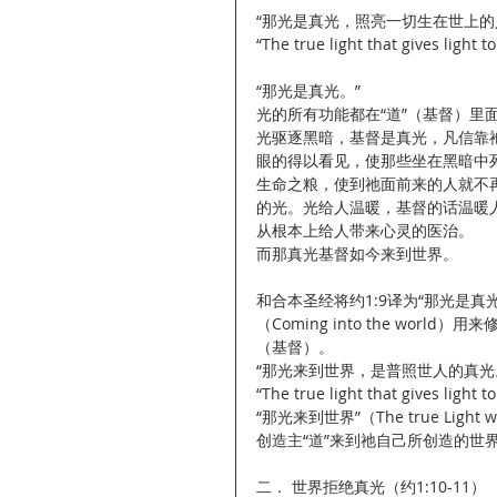
“那光是真光，照亮一切生在世上的人
“The true light that gives light
“那光是真光。”
光的所有功能都在“道”（基督）里
光驱逐黑暗，基督是真光，凡信靠
眼的得以看见，使那些坐在黑暗中
生命之粮，使到祂面前来的人就不
的光。光给人温暖，基督的话温暖
从根本上给人带来心灵的医治。
而那真光基督如今来到世界。
和合本圣经将约1:9译为“那光是
（Coming into the wo
（基督）。
“那光来到世界，是普照世人的真光。
“The true light that gives ligh
“那光来到世界”（The true Light
创造主“道”来到祂自己所创造的世
二． 世界拒绝真光（约1:10-11）