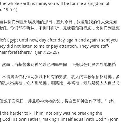
the whole earth is mine, you will be for me a kingdom of 
od 19:5-6）
“自从你们列祖出埃及地的那日，直到今日，我差遣我的仆人众先知
他们。你们却不听从，不侧耳而听，竟硬着颈项行恶，比你们列祖更
eft Egypt until now, day after day, again and again I sent you 
ey did not listen to me or pay attention. They were stiff-
heir forefathers.”（Jer 7:25-26）
。然而，当基督来到神的以色列民中间，正是以色列民强烈地抵挡
，不惜屠杀伯利恒两岁以下所有的男孩。犹太的宗教领袖反对祂，多
的犹大出卖祂，众人拒绝祂，嘲笑祂，辱骂祂，最后是犹太人自己将
不但犯了安息日，并且称神为祂的父，将自己和神当作平等。”（约
ll the harder to kill him; not only was he breaking the 
g God His own Father, making Himself equal with God.”（John 