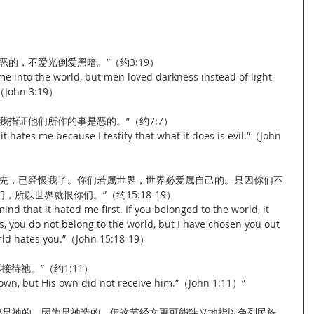
的，不爱光倒爱黑暗。”（约3:19）
ome into the world, but men loved darkness instead of light 
”（John 3:19）
我指证他们所作的事是恶的。”（约7:7）
t hates me because I testify that what it does is evil.”（John 
以先，已经恨我了。你们若属世界，世界必爱属自己的。只因你们不
所以世界就恨你们。”（约15:18-19）
ind that it hated me first. If you belonged to the world, it 
is, you do not belong to the world, but I have chosen you out 
orld hates you.”（John 15:18-19）
接待祂。”（约1:11）
own, but His own did not receive him.”（John 1:11）”
宙都是祂的，因为是祂造的。但这节经文更可能狭义地指以色列民族。