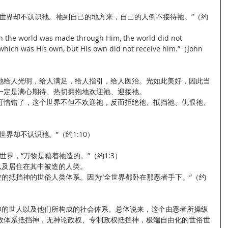
，世界却不认识祂。祂到自己的地方来，自己的人倒不接待祂。”（约
h the world was made through Him, the world did not 
which was His own, but His own did not receive him.”（John 
祂给人光明，给人满足，给人指引，给人医治。光如此美好，因此当
一定是满心期待、热切拥抱地欢迎祂、迎接祂。
可惜错了，这个世界不但不欢迎祂，反而拒绝祂、抵挡祂、仇恨祂、
界却不认识祂。”（约1:10）
。
世界，“万物是藉着祂造的。”（约1:3）
以及居住在其中被造的人类。
控的抵挡神的世俗人类体系。因为“全世界都卧在那恶者手下。”（约
挡神的世人以及他们所构成的社会体系。总体说来，这个由恶者所操纵
教体系抵挡神，无神论政权、专制政权抵挡神，极端自由化的世俗世