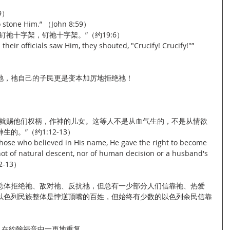
9）
to stone Him.” （John 8:59）
祂十字架，钉祂十字架。”（约19:6）
 their officials saw Him, they shouted, "Crucify! Crucify!"”
祂，祂自己的子民更是变本加厉地拒绝祂！
祂就赐他们权柄，作神的儿女。这等人不是从血气生的，不是从情欲
的。”（约1:12-13）
 those who believed in His name, He gave the right to become 
not of natural descent, nor of human decision or a husband's 
12-13）
总体拒绝祂、敌对祂、反抗祂，但总有一少部分人们信靠祂、热爱
以色列民族整体是悖逆顶嘴的百姓，但始终有少数的以色列余民信靠
，在约翰福音中一再地重复。