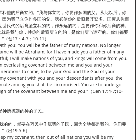
罕和他的后裔立约。“我与你立约，你要作多国的父。从此以后，你
，因为我已立你作多国的父。我必使你的后裔极其繁多。国度从你而
世世代代的后裔坚立我的约，作永远的约，是要作你和你后裔的神。
这就是我与你，并你的后裔所立的约，是你们所当遵守的。你们都要
创17：4-7；10-11）
with you: You will be the father of many nations. No longer 
name will be Abraham, for I have made you a father of many 
itful; I will make nations of you, and kings will come from you. 
 an everlasting covenant between me and you and your 
enerations to come, to be your God and the God of your 
 my covenant with you and your descendants after you, the 
 male among you shall be circumcised. You are to undergo 
e sign of the covenant between me and you.”（Gen 17:4-7;10-
列是神所拣选的神的子民。
守我的约，就要在万民中作属我的子民，因为全地都是我的。你们要
出19:5-6）
ep my covenant, then out of all nations you will be my 