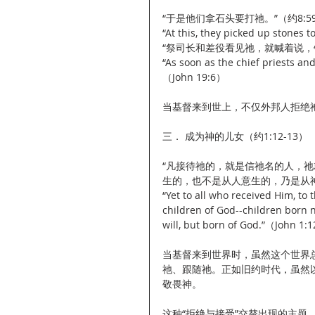
“于是他们拿石头要打祂。”（约8:5
“At this, they picked up stones 
“祭司长和差役看见祂，就喊着说，钉
“As soon as the chief priests and
（John 19:6）
当基督来到世上，不仅外邦人拒绝
三． 成为神的儿女（约1:12-13）
“凡接待祂的，就是信祂名的人，
生的，也不是从人意生的，乃是从神生
“Yet to all who received Him, to
children of God--children born 
will, but born of God.”（John 1:
当基督来到世界时，虽然这个世界
祂、跟随祂。正如旧约时代，虽然
敬畏神。
这种“拒绝与接受”交替出现的主题