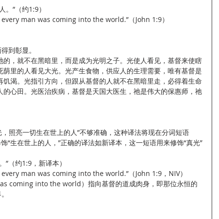
。”（约1:9）
 to every man was coming into the world.”（John 1:9）
面得到彰显。
祂的，就不在黑暗里，而是成为光明之子。光使人看见，基督来使瞎
死荫里的人看见大光。光产生食物，供应人的生理需要，唯有基督是
再饥渴。光指引方向，但跟从基督的人就不在黑暗里走，必得着生命
人的心田。光医治疾病，基督是天国大医生，祂是伟大的保惠师，祂
真光，照亮一切生在世上的人”不够准确，这种译法将现在分词短语
rld）用来修饰“生在世上的人，”正确的译法如新译本，这一短语用来修饰“真光”
”（约1:9，新译本）
t to every man was coming into the world.”（John 1:9，NIV）
 was coming into the world）指向基督的道成肉身，即那位永恒的
界。