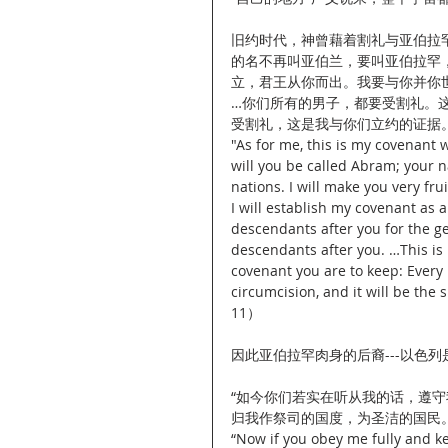
旧约时代，神曾藉着割礼与亚伯拉
的名不再叫亚伯兰，要叫亚伯拉罕
立，君王从你而出。我要与你并你
…你们所有的男子，都要受割礼。
受割礼，这是我与你们立约的证据。”（
"As for me, this is my covenant 
will you be called Abram; your 
nations. I will make you very fru
I will establish my covenant as
descendants after you for the g
descendants after you. …This is
covenant you are to keep: Every
circumcision, and it will be th
11）
因此亚伯拉罕肉身的后裔---以色
“如今你们若实在听从我的话，遵
归我作祭司的国度，为圣洁的国民。”（
“Now if you obey me fully and ke