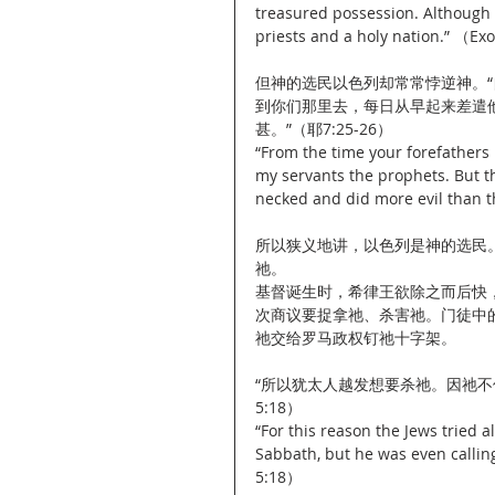
treasured possession. Although 
priests and a holy nation.” （Ex
但神的选民以色列却常常悖逆神。
到你们那里去，每日从早起来差遣
甚。”（耶7:25-26）
“From the time your forefathers l
my servants the prophets. But th
necked and did more evil than t
所以狭义地讲，以色列是神的选民
祂。
基督诞生时，希律王欲除之而后快
次商议要捉拿祂、杀害祂。门徒中
祂交给罗马政权钉祂十字架。
“所以犹太人越发想要杀祂。因祂
5:18）
“For this reason the Jews tried a
Sabbath, but he was even callin
5:18）