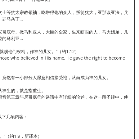
文士等犹太宗教领袖，吃饼得饱的众人，叛徒犹大，亚那该亚法，兵
，罗马兵丁…
尼哥底母、撒马利亚人，大臣的全家，生来瞎眼的人，马大姐弟，几
拉的马利亚…
赐他们权柄，作神的儿女。”（约1:12）
 those who believed in His name, He gave the right to become 
，竟然有一小部分人愿意相信接受祂，从而成为神的儿女。
从神生的，就是指重生。
福音第三章与尼哥底母的谈话中有详细的论述，在这一段圣经中，使
。
括以下几项内容：
”（约1:9，新译本）