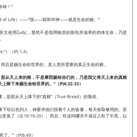
华神！”
ead of Life）——“我——耶和华神——就是生命的粮。”
一词，原文使用ζωῆς，显然不是指用物质的面包所滋养的肉体生命，乃是
恒。
fe.”）（约 1:4）
的，而且是赐生命给世界的，是人类所需要的真正生命的粮。
，那从天上来的粮，不是摩西赐给你们的，乃是我父将天上来的真粮
降下来赐生命给世界的。”（约6:32-33）
是那从天上降下的“真粮”（True Bread）的预表。
降下给以色列人，神要求他们按着个人的饭量，每天收取够用的。若
变臭了（出16:16-20）。而且，吃这吗哪并不保证人吃了不死，以
了。”（约6:49）