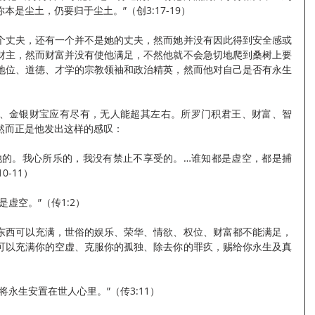
是尘土，仍要归于尘土。”（创3:17-19）
个丈夫，还有一个并不是她的丈夫，然而她并没有因此得到安全感或
财主，然而财富并没有使他满足，不然他就不会急切地爬到桑树上要
地位、道德、才学的宗教领袖和政治精英，然而他对自己是否有永生
、金银财宝应有尽有，无人能超其左右。所罗门积君王、财富、智
然而正是他发出这样的感叹：
他的。我心所乐的，我没有禁止不享受的。…谁知都是虚空，都是捕
0-11）
虚空。”（传1:2）
东西可以充满，世俗的娱乐、荣华、情欲、权位、财富都不能满足，
可以充满你的空虚、克服你的孤独、除去你的罪疚，赐给你永生及真
永生安置在世人心里。”（传3:11）