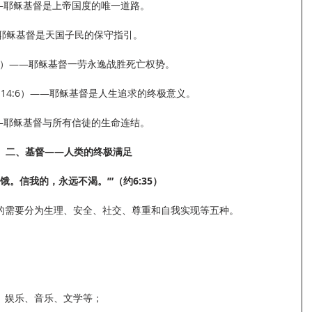
）——耶稣基督是上帝国度的唯一道路。
）——耶稣基督是天国子民的保守指引。
:25）——耶稣基督一劳永逸战胜死亡权势。
约14:6）——耶稣基督是人生追求的终极意义。
）——耶稣基督与所有信徒的生命连结。
二、基督——人类的终极满足
饿。信我的，永远不渴。’”（约6:35）
的需要分为生理、安全、社交、尊重和自我实现等五种。
、娱乐、音乐、文学等；