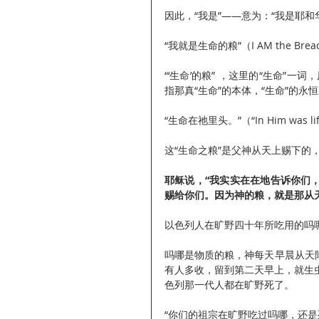
因此，“我是”——意为：“我是耶和
“我就是生命的粮”（I AM the Br
“‘生命’的粮” ，这里的“生命”
指那真“生命”的本体，“生命”的永
“生命在祂里头。”（“In Him was li
这“生命之粮”是父神从天上赐下
耶稣说，“我实实在在地告诉你们
赐给你们。因为神的粮，就是那从天上
以色列人在旷野四十年所吃用的吗哪，
吗哪是物质的粮，神每天早晨从天
有人多收，留到第二天早上，就生虫
色列那一代人都在旷野死了。
“你们的祖宗在旷野吃过吗哪，还是死