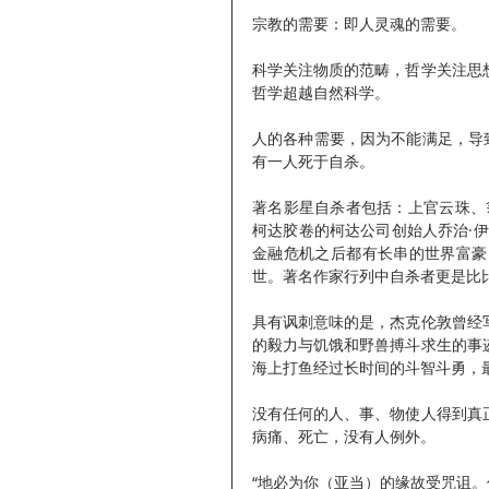
宗教的需要：即人灵魂的需要。
科学关注物质的范畴，哲学关注思
哲学超越自然科学。
人的各种需要，因为不能满足，导致
有一人死于自杀。
著名影星自杀者包括：上官云珠、
柯达胶卷的柯达公司创始人乔治·
金融危机之后都有长串的世界富豪
世。著名作家行列中自杀者更是比
具有讽刺意味的是，杰克伦敦曾经
的毅力与饥饿和野兽搏斗求生的事
海上打鱼经过长时间的斗智斗勇，
没有任何的人、事、物使人得到真
病痛、死亡，没有人例外。
“地必为你（亚当）的缘故受咒诅