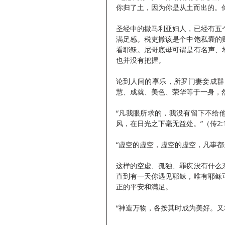
你归了土，因为你是从土而出的。你本
圣经中的撒马利亚妇人，已经有五
满足感。税吏撒该是个中饱私囊的
看耶稣。尼哥底母可谓是有名声、
也并没有把握。
论到人间的享乐，所罗门妻妾成群
慧、成就、美色、荣华等于一身，
“凡我眼所求的，我没有留下不给
风，在日光之下毫无益处。”（传2:1
“虚空的虚空，虚空的虚空，凡事都是
这样的空虚、孤独、罪疚没有什么
直到有一天你遇见耶稣，唯有耶稣
正的平安和满足。
“神造万物，各按其时成为美好。又将