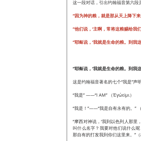
这一段对话，引出约翰福音第六段灵与
“因为神的粮，就是那从天上降下来
“他们说，‘主啊，常将这粮赐给我们
“耶稣说，‘我就是生命的粮。到我
“耶稣说，‘我就是生命的粮。到我这
这是约翰福音著名的七个“我是”声
“我是” ——“I AM” （Ἐγώεἰμι）
“我是！”——“我是自有永有的。” （I 
“摩西对神说，‘我到以色列人那
叫什么名字？我要对他们说什么呢
那自有的打发我到你们这里来。”（出3