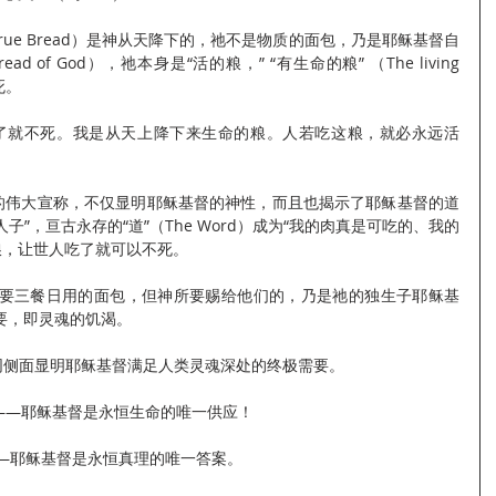
rue Bread）是神从天降下的，祂不是物质的面包，乃是耶稣基督自
d of God），祂本身是“活的粮，” “有生命的粮” （The living 
死。
了就不死。我是从天上降下来生命的粮。人若吃这粮，就必永远活
是”的伟大宣称，不仅显明耶稣基督的神性，而且也揭示了耶稣基督的道
子”，亘古永存的“道”（The Word）成为“我的肉真是可吃的、我的
真粮，让世人吃了就可以不死。
要三餐日用的面包，但神所要赐给他们的，乃是祂的独生子耶稣基
要，即灵魂的饥渴。
同侧面显明耶稣基督满足人类灵魂深处的终极需要。
5）——耶稣基督是永恒生命的唯一供应！
2）——耶稣基督是永恒真理的唯一答案。