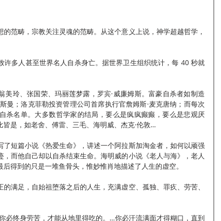
想的范畴，宗教关注灵魂的范畴。从这个意义上说，神学超越哲学，
许多人甚至世界名人自杀身亡。据世界卫生组织统计，每 40 秒就
翁美玲、张国荣、玛丽莲梦露，罗宾·威廉姆斯。富豪自杀者如制造
伊斯曼；洛克菲勒投资管理公司首席执行官詹姆斯·麦克唐纳；而每次
自杀名单。大多数哲学家的结局，要么是疯疯癫癫，要么是悲观厌
比皆是，如老舍、傅雷、三毛、海明威、杰克·伦敦…
写了短篇小说《热爱生命》，讲述一个阿拉斯加淘金者，如何以顽强
迹，而他自己却以自杀结束生命。海明威的小说《老人与海》，老人
最后得到的只是一堆鱼骨头，惟妙惟肖地描述了人生的虚空。
正的满足，自始祖堕落之后的人生，充满虚空、孤独、罪疚、劳苦、
。你必终身劳苦，才能从地里得吃的。…你必汗流满面才得糊口，直到