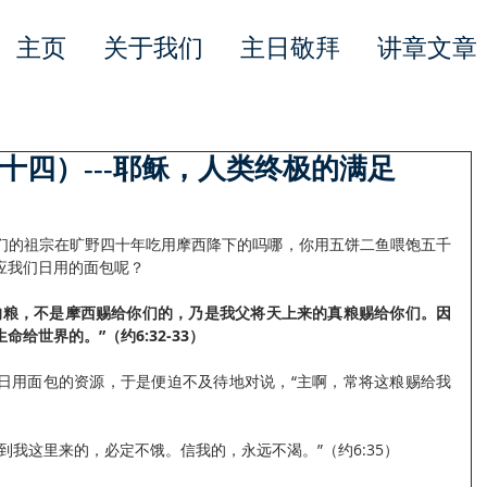
主页
关于我们
主日敬拜
讲章文章
十四）---耶稣，人类终极的满足
们的祖宗在旷野四十年吃用摩西降下的吗哪，你用五饼二鱼喂饱五千
应我们日用的面包呢？
的粮，不是摩西赐给你们的，乃是我父将天上来的真粮赐给你们。因
给世界的。”（约6:32-33）
日用面包的资源，于是便迫不及待地对说，“主啊，常将这粮赐给我
到我这里来的，必定不饿。信我的，永远不渴。”（约6:35）