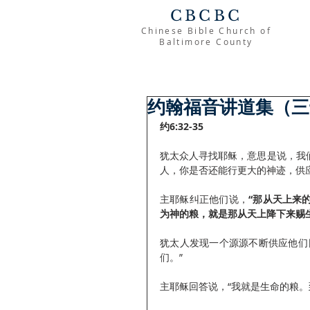
CBCBC
Chinese Bible Church of
Baltimore County
约翰福音讲道集（三
约6:32-35
犹太众人寻找耶稣，意思是说，我
人，你是否还能行更大的神迹，供
主耶稣纠正他们说，
“那从天上来
为神的粮，就是那从天上降下来赐生命
犹太人发现一个源源不断供应他们
们。”
主耶稣回答说，“我就是生命的粮。