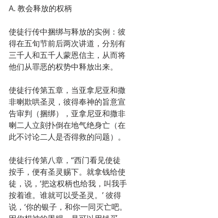
A. 教会释放的权柄
使徒行传中捆绑与释放的实例：彼
得在五旬节前后两次讲道，分别有
三千人和五千人蒙恩信主，从而将
他们从罪恶的权势中释放出来。
使徒行传第五章，当亚拿尼亚和撒
非喇欺哄圣灵，彼得奉神的旨意宣
告审判（捆绑），亚拿尼亚和撒非
喇二人立刻扑倒在地气绝身亡（在
此不讨论二人是否得救的问题）。
使徒行传第八章，“西门看见使徒
按手，便有圣灵赐下。就拿钱给使
徒，说，‘把这权柄也给我，叫我手
按着谁。谁就可以受圣灵。’ 彼得
说，‘你的银子，和你一同灭亡吧。