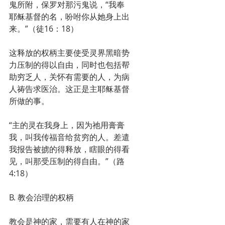
鬼所附，保罗对那污鬼说，“我奉
耶稣基督的名，吩咐你从她身上出
来。”（徒16：18）
这释放的权柄主要使受灵界黑暗势
力压制的得以自由，同时也包括帮
助穷乏人，关怀有需要的人，为病
人祷告求医治。这正是主耶稣基督
所做的事。
“主的灵在我身上，因为祂用膏膏
我，叫我传福音给贫穷的人。差遣
我报告被掳的得释放，瞎眼的得看
见，叫那受压制的得自由。”（路
4:18）
B. 教会治理的权柄
教会是神的家，需要有人在神的家