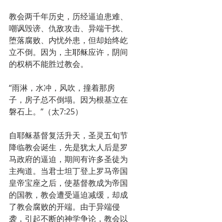
教会两千年历史，历经逼迫患难、
嘲讽毁谤、仇敌攻击、异端干扰、
堕落腐败、内忧外患，但却始终屹
立不倒。因为，主耶稣应许，阴间
的权柄不能胜过教会。
“雨淋，水冲，风吹，撞着那房
子，房子总不倒塌。因为根基立在
磐石上。”（太7:25）
自耶稣基督复活升天，圣灵五旬节
降临教会诞生，先是犹太人后是罗
马政府的逼迫，期间有许多圣徒为
主殉道。当君士坦丁登上罗马帝国
皇帝宝座之后，使基督教成为帝国
的国教，教会遭受逼迫减缓，却成
了教会腐败的开端。由于异端侵
袭，引起不断的神学争论，教会以