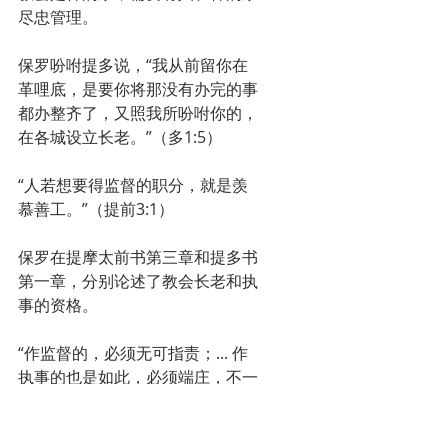
尽忠管理。
保罗吩咐提多说，“我从前留你在
革哩底，是要你将那没有办完的事
都办整齐了，又照我所吩咐你的，
在各城设立长老。”（多1:5）
“人若想要得监督的职分，就是羡
慕善工。”（提前3:1）
保罗在提摩太前书第三章和提多书
第一章，分别论述了教会长老和执
事的资格。
“作监督的，必须无可指责；... 作
执事的也是如此，必须端庄，不一
口两舌，不好喝酒，不贪不义之
财。”（提前3:2-8）