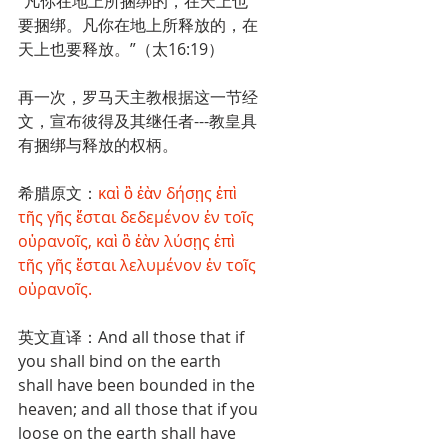
“凡你在地上所捆绑的，在天上也
要捆绑。凡你在地上所释放的，在
天上也要释放。”（太16:19）
再一次，罗马天主教根据这一节经
文，宣布彼得及其继任者---教皇具
有捆绑与释放的权柄。
希腊原文：
καὶ ὃ ἐὰν δήσῃς ἐπὶ 
τῆς γῆς ἔσται δεδεμένον ἐν τοῖς 
οὐρανοῖς, καὶ ὃ ἐὰν λύσῃς ἐπὶ 
τῆς γῆς ἔσται λελυμένον ἐν τοῖς 
οὐρανοῖς.
英文直译：And all those that if 
you shall bind on the earth 
shall have been bounded in the 
heaven; and all those that if you 
loose on the earth shall have 