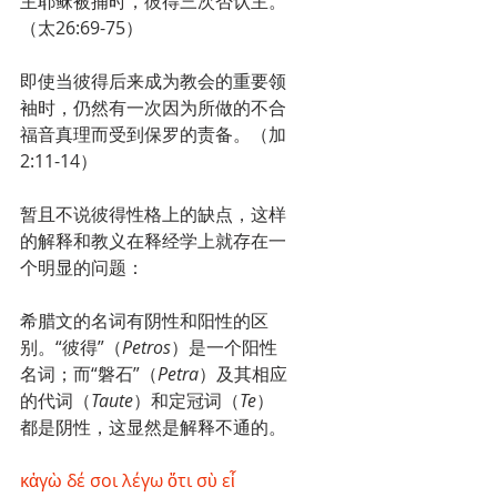
主耶稣被捕时，彼得三次否认主。
（太26:69-75）
即使当彼得后来成为教会的重要领
袖时，仍然有一次因为所做的不合
福音真理而受到保罗的责备。（加
2:11-14）
暂且不说彼得性格上的缺点，这样
的解释和教义在释经学上就存在一
个明显的问题：
希腊文的名词有阴性和阳性的区
别。“彼得”（
Petros
）是一个阳性
名词；而“磐石”（
Petra
）及其相应
的代词（
Taute
）和定冠词（
Te
）
都是阴性，这显然是解释不通的。
κἀγὼ δέ σοι λέγω ὅτι σὺ εἶ 