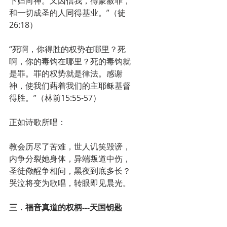
下归向神。又因信我，得蒙赦罪，
和一切成圣的人同得基业。”（徒
26:18）
“死啊，你得胜的权势在哪里？死
啊，你的毒钩在哪里？死的毒钩就
是罪。罪的权势就是律法。感谢
神，使我们藉着我们的主耶稣基督
得胜。”（林前15:55-57）
正如诗歌所唱：
教会历尽了苦难，世人讥笑毁谤，
内争分裂她身体，异端叛道中伤，
圣徒儆醒争相问，黑夜到底多长？
哭泣将变为歌唱，转眼即见晨光。
三．福音真道的权柄---天国钥匙