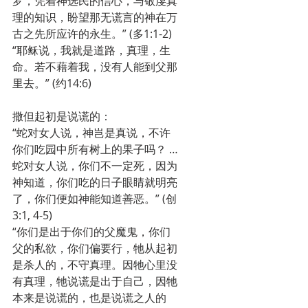
罗，凭着神选民的信心，与敬虔真
理的知识，盼望那无谎言的神在万
古之先所应许的永生。” (多1:1-2)
“耶稣说，我就是道路，真理，生
命。若不藉着我，没有人能到父那
里去。” (约14:6)
撒但起初是说谎的：
“蛇对女人说，神岂是真说，不许
你们吃园中所有树上的果子吗？ …
蛇对女人说，你们不一定死，因为
神知道，你们吃的日子眼睛就明亮
了，你们便如神能知道善恶。” (创
3:1, 4-5)
“你们是出于你们的父魔鬼，你们
父的私欲，你们偏要行，牠从起初
是杀人的，不守真理。因牠心里没
有真理，牠说谎是出于自己，因牠
本来是说谎的，也是说谎之人的