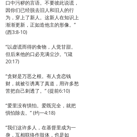
口中污秽的言语。不要彼此说谎，
因你们已经脱去旧人和旧人的行
为，穿上了新人。这新人在知识上
渐渐更新，正如造他主的形像。” 
(西3:8-10) 
“以虚谎而得的食物，人觉甘甜。
但后来他的口必充满尘沙。”(箴
20:17)
“贪财是万恶之根。有人贪恋钱
财，就被引诱离了真道，用许多愁
苦把自己刺透了。” (提前6:10)
“爱里没有惧怕。爱既完全，就把
惧怕除去。” (约一4:18)
“我们这许多人，在基督里成为一
身，互相联络作肢体，也是如