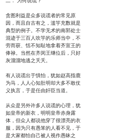
二． 为何说谎？
贪图利益是众多说谎者的常见原
因，而且自古有之，滥竽充数就是
典型的例子。不学无术的南郭处士
混迹于三百人吹竽的乐师当中，不
劳而获、恬不知耻地拿着齐宣王的
俸禄。当然在齐闵王继位后，只好
灰溜溜地逃之夭夭。
有人说谎出于惧怕，犹如赵高指鹿
为马，人人心知肚明却大多不敢仗
义执言，于是任由奸臣当道。
从众是另外许多人说谎的心理，犹
如皇帝的新衣，明明皇帝赤身露
体，但众人都说他穿了很漂亮的衣
服，因为只有愚笨的人看不见，于
是大家都怕自己被人视作愚昧之