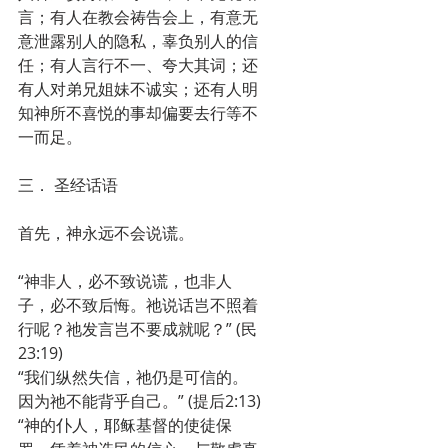
言；有人在教会祷告会上，有意无
意泄露别人的隐私，辜负别人的信
任；有人言行不一、夸大其词；还
有人对弟兄姐妹不诚实；还有人明
知神所不喜悦的事却偏要去行等不
一而足。
三． 圣经话语
首先，神永远不会说谎。
“神非人，必不致说谎，也非人
子，必不致后悔。祂说话岂不照着
行呢？祂发言岂不要成就呢？” (民
23:19)
“我们纵然失信，祂仍是可信的。
因为祂不能背乎自己。” (提后2:13)
“神的仆人，耶稣基督的使徒保