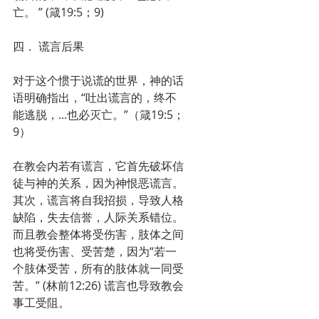
亡。 ” (箴19:5；9)
四． 谎言后果
对于这个惯于说谎的世界，神的话
语明确指出，“吐出谎言的，终不
能逃脱，...也必灭亡。”（箴19:5；
9）
在教会内若有谎言，它首先破坏信
徒与神的关系，因为神恨恶谎言。
其次，谎言将自我招损，导致人格
缺陷，失去信誉，人际关系错位。
而且教会整体将受伤害，肢体之间
也将受伤害、受苦楚，因为“若一
个肢体受苦，所有的肢体就一同受
苦。” (林前12:26) 谎言也导致教会
事工受阻。