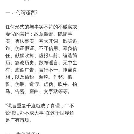
一． 何谓谎言? 
任何形式的与事实不符的不诚实或
虚假的言行：故意撒谎、隐瞒事
实、否认事实、夸大其词、欺骗诡
诈、伪证假证、不守信用、辜负信
任、献媚吹捧、虚报年龄、编造简
历、篡改历史、散布谣言、无中生
有、虚假广告、言行不一、掩盖真
相，以及偷税、漏税、作弊、假
誓、伪装、造假、虚伪、吹牛、拍
马、告密、歪曲、文字狱等等。
“谎言重复千遍就成了真理，” “不
说谎话办不成大事”在这个世界还
是广有市场。