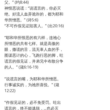
父。” (约8:44)
神恨恶说谎：“说谎言的，你必灭
绝。好流人血弄诡诈的，都为耶和
华所憎恶。” (诗5:6)
“不可作假见证陷害人。” (出20:16)
“耶和华所恨恶的有六样，连祂心
所憎恶的共有七样。就是高傲的
眼，撒谎的舌，流无辜人血的手，
图谋恶计的心，飞跑行恶的脚，吐
谎言的假见证，并弟兄中布散分争
的人。” (箴6:16-19)
“说谎言的嘴，为耶和华所憎恶。
行事诚实的，为祂所喜悦。” (箴
12:22)
“作假见证的，必不免受罚。吐出
谎言的，终不能逃脱，...也必灭