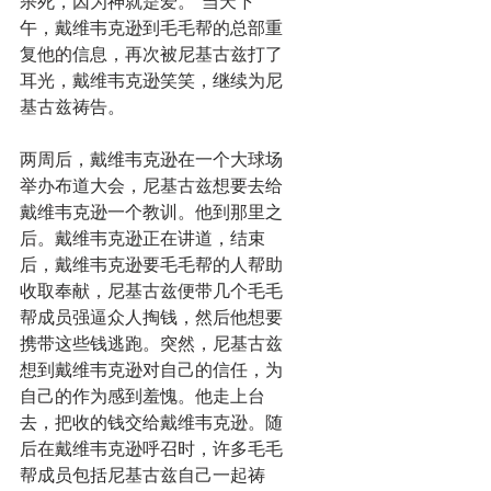
杀死，因为神就是爱。”当天下
午，戴维韦克逊到毛毛帮的总部重
复他的信息，再次被尼基古兹打了
耳光，戴维韦克逊笑笑，继续为尼
基古兹祷告。
两周后，戴维韦克逊在一个大球场
举办布道大会，尼基古兹想要去给
戴维韦克逊一个教训。他到那里之
后。戴维韦克逊正在讲道，结束
后，戴维韦克逊要毛毛帮的人帮助
收取奉献，尼基古兹便带几个毛毛
帮成员强逼众人掏钱，然后他想要
携带这些钱逃跑。突然，尼基古兹
想到戴维韦克逊对自己的信任，为
自己的作为感到羞愧。他走上台
去，把收的钱交给戴维韦克逊。随
后在戴维韦克逊呼召时，许多毛毛
帮成员包括尼基古兹自己一起祷