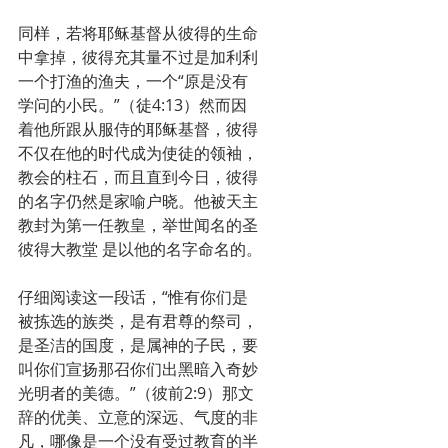
同样，若将耶稣基督从彼得的生命
中拿掉，彼得充其量不过是加利利
一个打渔的渔夫，一个“原是没有
学问的小民。”（徒4:13）然而因
着他所跟从服侍的耶稣基督，彼得
不仅在他的时代成为使徒的领袖，
教会的柱石，而且直到今日，彼得
的名字仍然是家喻户晓。他被天主
教封为第一任教皇，举世闻名的圣
彼得大教堂 是以他的名字命名的。
仔细阅读这一段话，“惟有你们是
被拣选的族类，是有君尊的祭司，
是圣洁的国度，是属神的子民，要
叫你们宣扬那召你们出黑暗入奇妙
光明者的美德。”（彼前2:9）那文
辞的优美、立意的深远、气度的非
凡，哪像是一个没有受过教育的半