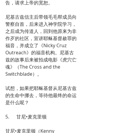
告，请求上帝的宽恕。
尼基古兹信主后带领毛毛帮成员向
警察自首，后来进入神学院学习，
之后成为传道人，回到他原来为非
作歹的社区，宣讲耶稣基督赦罪的
福音，并成立了《Nicky Cruz 
Outreach》的福音机构。尼基古
兹的故事后来被拍成电影《虎穴亡
魂》（The Cross and the 
Switchblade）。
试想，如果把耶稣基督从尼基古兹
的生命中挪去，等待他最终的命运
是什么呢？
5.      甘尼•麦克里顿 
甘尼•麦克里顿（Kenny 