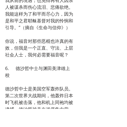
我从前的境遇；也免得再有人因亲
人被谋杀而伤心流泪、悲痛欲绝。
我能这样为了和平而尽心力，因为
是和平之君耶稣基督对我的怜悯和
引导。”（摘自《生命与信仰》）
你说，福音对那些恶棍也许真的有
效，但我是一个正直、守法、上层
社会人士，我何必需要福音呢？
6.      德沙哲中士与渊田美津雄上
校
德沙哲中士是美国空军轰炸队员。
第二次世界大战期间，他轰炸日本
时飞机被击落，他和机上同袍均被
逮捕。德沙哲被关在战俘集中营，
受到日本守卫非人的折磨，他对日
本守卫恨之入骨。他活着的唯一理