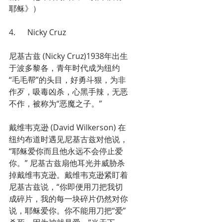
耶稣》）
4.      Nicky Cruz
尼基古兹 (Nicky Cruz)1938年出生
于波多黎各，青年时代成为纽约
“毛毛帮”的头目，好勇斗狠，为非
作歹，吸毒凶杀，心黑手辣，无恶
不作，被称为“恶魔之子。”
戴维韦克逊 (David Wilkerson) 在
纽约布道时遇见尼基古兹对他说，
“耶稣爱你而且他永远不会停止爱
你。” 尼基古兹扇他耳光并威胁杀
掉戴维韦克逊。戴维韦克逊紧盯着
尼基古兹说，“你即便用刀把我切
成碎片，我的每一块碎片仍然对你
说，耶稣爱你。你不能用刀把“爱”