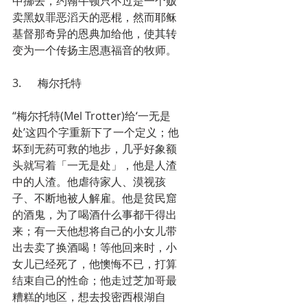
中挪去，约翰牛顿只不过是一个贩
卖黑奴罪恶滔天的恶棍，然而耶稣
基督那奇异的恩典加给他，使其转
变为一个传扬主恩惠福音的牧师。
3.      梅尔托特
“梅尔托特(Mel Trotter)给‘一无是
处’这四个字重新下了一个定义；他
坏到无药可救的地步，几乎好象额
头就写着「一无是处」，他是人渣
中的人渣。他虐待家人、漠视孩
子、不断地被人解雇。他是贫民窟
的酒鬼，为了喝酒什么事都干得出
来；有一天他想将自己的小女儿带
出去卖了换酒喝！等他回来时，小
女儿已经死了，他懊悔不已，打算
结束自己的性命；他走过芝加哥最
糟糕的地区，想去投密西根湖自