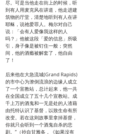
尽。可是当他走在街上的时候，听
到有人用麦克风在讲道，他走进建
筑物的厅堂，清楚地听到有人在讲
耶稣，说祂爱罪人。梅尔对自己
说：「会有人爱像我这样的人
吗？」他被这段「爱的信息」所吸
引，身子像是被钉住一般；突然
间，他的酒瘾被解套了，他自由
了！
后来他在大急流城(Grand Rapids)
的市中心为潦倒流浪的边缘人成立
了一个宣教站，总计起来，他一共
在全国成立了五十几个宣教站。成
千上万的酒鬼和一无是处的人渣藉
由托特认识了基督，以致生命有所
改变。若在这则故事里拿掉基督，
你就只会听到一个酒鬼自杀的悲
剧。”（抄自甘雅各，《如果没有