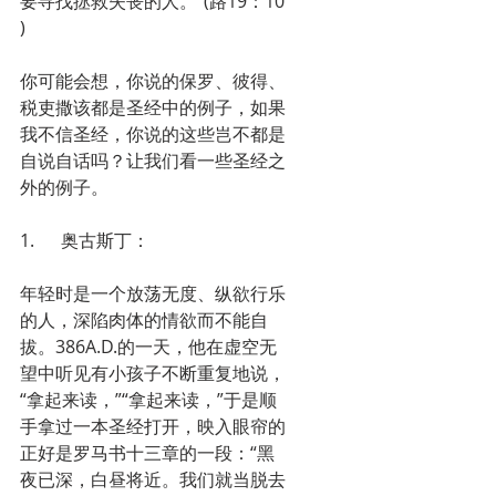
要寻找拯救失丧的人。”(路19：10 
)
你可能会想，你说的保罗、彼得、
税吏撒该都是圣经中的例子，如果
我不信圣经，你说的这些岂不都是
自说自话吗？让我们看一些圣经之
外的例子。
1.      奥古斯丁：
年轻时是一个放荡无度、纵欲行乐
的人，深陷肉体的情欲而不能自
拔。386A.D.的一天，他在虚空无
望中听见有小孩子不断重复地说，
“拿起来读，”“拿起来读，”于是顺
手拿过一本圣经打开，映入眼帘的
正好是罗马书十三章的一段：“黑
夜已深，白昼将近。我们就当脱去