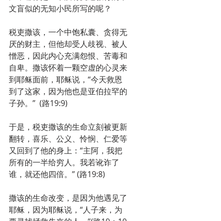
文盲似的无知小民所写的呢？
税吏撒该，一个中饱私囊、贪得无
厌的财主，但他却受人歧视、被人
憎恶，因此内心充满怨恨、苦毒和
自卑。撒该怀着一颗空虚的心灵来
到耶稣面前，耶稣说，“今天救恩
到了这家，因为他也是亚伯拉罕的
子孙。”  (路19:9) 
于是，税吏撒该的生命立刻被更新
翻转，喜乐、公义、怜悯、仁爱等
又回到了他的身上：“主阿，我把
所有的一半给穷人。我若讹诈了
谁，就还他四倍。” (路19:8)
撒该的生命改变，是因为他遇见了
耶稣，因为耶稣说，“人子来，为