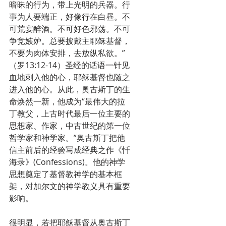
暗昧的行为，带上光明的兵器。行
事为人要端正，好像行在白昼。不
可荒宴醉酒。不可好色邪荡。不可
争竞嫉妒。总要披戴主耶稣基督，
不要为肉体安排，去放纵私欲。”
（罗13:12-14）圣经的话语一针见
血地刺入他的心，耶稣基督也随之
进入他的心。从此，奥古斯丁的生
命焕然一新，他成为“最伟大的拉
丁教父，上古时代最后一位主要的
思想家、作家，中古世纪的第一位
哲学家和神学家。”奥古斯丁把他
信主前后的经验写成经典之作《忏
海录》(Confessions)。他的神学
思想奠定了基督教神学的基本框
架，对加尔文的神学教义具有重要
影响。
很明显，若把耶稣基督从奥古斯丁