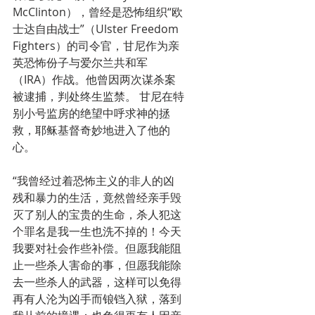
McClinton），曾经是恐怖组织“欧
士达自由战士”（Ulster Freedom 
Fighters）的司令官，甘尼作为亲
英恐怖份子与爱尔兰共和军
（IRA）作战。他曾因两次谋杀案
被逮捕，判处终生监禁。 甘尼在特
别小号监房的绝望中呼求神的拯
救，耶稣基督奇妙地进入了他的
心。
“我曾经过着恐怖主义的非人的凶
残和暴力的生活，竟然曾经亲手毁
灭了别人的宝贵的生命，杀人犯这
个罪名是我一生也洗不掉的！今天
我要对社会作些补偿。但愿我能阻
止一些杀人害命的事，但愿我能除
去一些杀人的武器，这样可以免得
再有人沦为凶手而锒铛入狱，落到