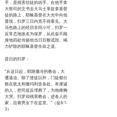
手，是残害信徒的凶手。在他手拿
大祭司的文书去大马士革捉拿基督
徒的路上，耶稣基督在大光中向他
显现，扫罗三日内竟不得看见。大
马色路上的经历非同小可，扫罗一
反常态地改名为保罗，从此奋不顾
身地四处传扬他当日百般诋毁、竭
力铲除的耶稣基督生命之道。
昔日的扫罗：
“从这日起，耶路撒冷的教会，大
遭逼迫。除了使徒以外，门徒都分
散在犹太和撒玛利亚各处。有虔诚
的人，把司提反埋葬了，为他捶胸
大哭。扫罗却残害教会，进各人的
家，拉着男女下在监里。”（徒8:1-
3）