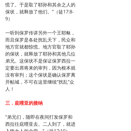
慌了。于是取了耶孙和其余之人的
保状，就释放了他们。”（徒17:8-
9）
一听到保罗传讲另外一个王耶稣，
而且保罗是各处扰乱天下，民众和
地方官就都惊慌。地方官取了耶孙
的保状，就释放了耶孙和其他几位
弟兄。这保状不是保证保罗西拉一
定要出席将来的审判，因为根本就
没有审判；这个保状是确认保罗离
开帖城，不可在这里继续“扰乱”众
人！
三．庇哩亚的接纳
“弟兄们，随即在夜间打发保罗和
西拉往庇哩亚去。二人到了，就进
入犹太人的会堂。”（徒17:10）