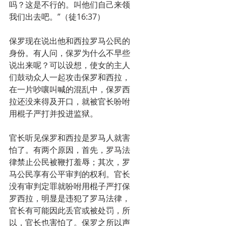
吗？这是不行的。叫他们自己来领
我们出去吧。”（徒16:37）
保罗现在说出他和西拉罗马公民的
身份。有人问，保罗为什么不早些
说出来呢？可以设想，使女的主人
们鼓动众人一起攻击保罗和西拉，
在一片吵嚷叫喊的混乱中，保罗西
拉还没来得及开口，就被官长吩咐
用棍子严打并投进监狱。
官长听见保罗和西拉是罗马人就害
怕了。有两个原因，首先，罗马法
律禁止公民被鞭打羞辱；其次，罗
马公民享有公平审判的权利。官长
没有审判定罪就吩咐用棍子严打保
罗西拉，明显是违犯了罗马法律，
官长有可能因此丢官或被处罚，所
以，官长也害怕了。保罗之所以声