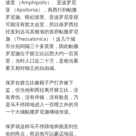
坡里 （Amphipolis）、亚波罗尼
亚 （Apollonia），再西行到帖撒
罗尼迦。暗妃坡里、亚波罗尼亚很
可能没有犹太会堂，所以保罗西拉
径直到达马其顿省的首府帖撒罗尼
迦 （Thessalonica）！这几个城
市分别间隔三十多英里，因此帖撒
罗尼迦位于腓立比以西大约一百英
里，当时人口近二十万，是相当重
要又相对独立的自由城。
保罗在腓立比被棍子严打并被下
监，但当他和西拉离开腓立比，没
有养伤，没有停顿，没有歇息，乃
是马不停蹄地进入一百哩之外的另
一个大城帖撒罗尼迦继续传道。
保罗就这样马不停蹄地奔跑直到生
命的终点，然后他可以豪迈地说，