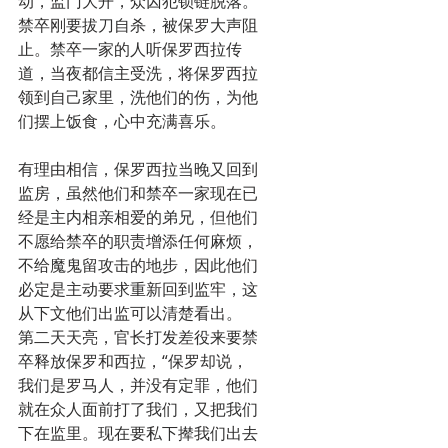
动，监门大开，众囚犯锁链脱落。
禁卒刚要拔刀自杀，被保罗大声阻
止。禁卒一家的人听保罗西拉传
道，当夜都信主受洗，将保罗西拉
领到自己家里，洗他们的伤，为他
们摆上饭食，心中充满喜乐。
有理由相信，保罗西拉当晚又回到
监房，虽然他们和禁卒一家现在已
经是主内相亲相爱的弟兄，但他们
不愿给禁卒的职责增添任何麻烦，
不给魔鬼留攻击的地步，因此他们
必定是主动要求重新回到监牢，这
从下文他们出监可以清楚看出。
第二天天亮，官长打发差役来要禁
卒释放保罗和西拉，“保罗却说，
我们是罗马人，并没有定罪，他们
就在众人面前打了我们，又把我们
下在监里。现在要私下撵我们出去