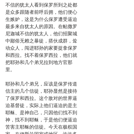
不信的犹太人看到保罗所到之处都
是众多跟随者前呼后拥，他们便心
生嫉妒，这是为什么保罗遭受逼迫
最多来自犹太人的原因。在帖撒罗
尼迦城不信的犹太人，他们招聚城
中鄙俗无赖之暴徒，搭伙成群，耸
动众人，闯进耶孙的家要捉拿保罗
和西拉。找不着保罗西拉，他们就
把耶孙和几个弟兄拉到地方官那
里。
耶孙和几个弟兄，应该是保罗传道
信主的几个信徒，耶孙显然是接待
了保罗和西拉。这个敌对的世界逼
迫基督徒，实际上他们逼迫的是主
耶稣、是神自己，只因他们找不到
神，找不到耶稣，于是他们便逼迫
苦害主耶稣的信徒。今天在极权国
家、在伊斯兰国家或地区，许许多