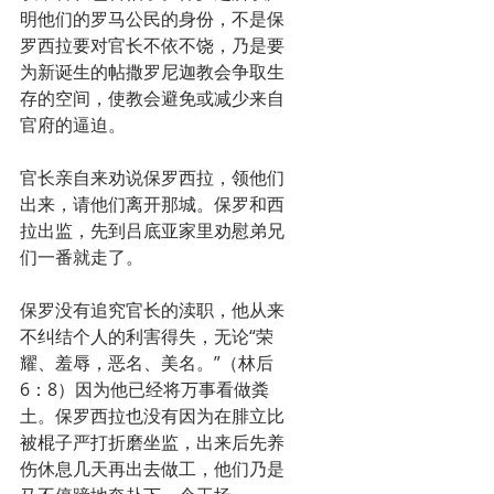
明他们的罗马公民的身份，不是保
罗西拉要对官长不依不饶，乃是要
为新诞生的帖撒罗尼迦教会争取生
存的空间，使教会避免或减少来自
官府的逼迫。
官长亲自来劝说保罗西拉，领他们
出来，请他们离开那城。保罗和西
拉出监，先到吕底亚家里劝慰弟兄
们一番就走了。
保罗没有追究官长的渎职，他从来
不纠结个人的利害得失，无论“荣
耀、羞辱，恶名、美名。”（林后
6：8）因为他已经将万事看做粪
土。保罗西拉也没有因为在腓立比
被棍子严打折磨坐监，出来后先养
伤休息几天再出去做工，他们乃是