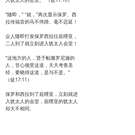
“随即，” “就，”再次显示保罗、西
拉传福音的马不停蹄、毫不迟延！
众人随即打发保罗西拉往庇哩亚，
二人到了就立刻进入犹太人会堂！
“这地方的人，贤于帖撒罗尼迦的
人，甘心领受这道，天天考查圣
经，要晓得这道，是与不是。”
（徒17:11）
保罗和西拉到了庇哩亚，立刻就进
入犹太人的会堂，庇哩亚的犹太人
却大不相同。
“这里的人，比帖撒罗尼迦人开
明，热切接受主的道，天天考查圣