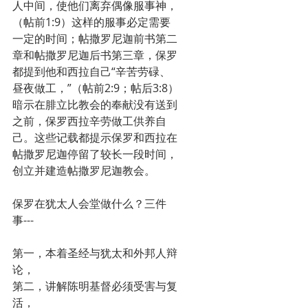
人中间，使他们离弃偶像服事神，
（帖前1:9）这样的服事必定需要
一定的时间；帖撒罗尼迦前书第二
章和帖撒罗尼迦后书第三章，保罗
都提到他和西拉自己“辛苦劳碌、
昼夜做工，”（帖前2:9；帖后3:8）
暗示在腓立比教会的奉献没有送到
之前，保罗西拉辛劳做工供养自
己。这些记载都提示保罗和西拉在
帖撒罗尼迦停留了较长一段时间，
创立并建造帖撒罗尼迦教会。
保罗在犹太人会堂做什么？三件
事---
第一，本着圣经与犹太和外邦人辩
论，
第二，讲解陈明基督必须受害与复
活，