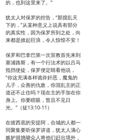
的，也到这里来了。”
犹太人对保罗的控告，“那搅乱天
下的，”从某种意义上说具有部分
的真实性，因为保罗所到之处，向
来都是掀起巨浪，令人惊惶不安！
保罗和巴拿巴第一次宣教首先来到
塞浦路斯，有一个行法术的以吕马
抵挡使徒，保罗便定睛看他说，
“你这充满各样诡诈奸恶，魔鬼的
儿子，众善的仇敌，你混乱主的正
道还不止住吗？现在主的手加在你
身上。你要瞎眼，暂且不见日
光。”（徒13:10-11）
在彼西底的安提阿，合城的人都一
同聚集要听保罗讲道，犹太人满心
嫉妒就挑唆众人将他们赶出境外，