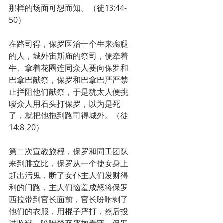
那样的场面可想而知。（徒13:44-
50）
在路司得，保罗医治一个生来瘸腿
的人，城外宙斯庙的祭司，便牵着
牛、拿着花圈连同众人要向保罗和
巴拿巴献祭，保罗和巴拿巴严严禁
止拦阻他们献祭，于是犹太人便挑
唆众人用石头打保罗，以为是死
了，就把他拖到路司得城外。（徒
14:8-20）
第二次宣教旅程，保罗和同工团队
来到腓立比，保罗从一个使女身上
赶出污鬼，断了女仆主人们发财得
利的门路，主人们恼羞成怒将保罗
西拉带到官长面前，官长吩咐剥了
他们的衣服，用棍子严打，然后投
进监狱，吩咐禁卒严加看守。保罗