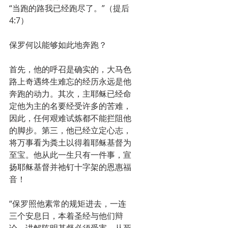
“当跑的路我已经跑尽了。”（提后
4:7）
保罗何以能够如此地奔跑？
首先，他的呼召是确实的，大马色
路上奇遇终生难忘的经历永远是他
奔跑的动力。其次，主耶稣已经命
定他为主的名要经受许多的苦难，
因此，任何艰难试炼都不能拦阻他
的脚步。第三，他已经立定心志，
将万事看为粪土以得着耶稣基督为
至宝。他从此一生只有一件事，宣
扬耶稣基督并祂钉十字架的恩惠福
音！
“保罗照他素常的规矩进去，一连
三个安息日，本着圣经与他们辩
论，讲解陈明基督必须受害，从死