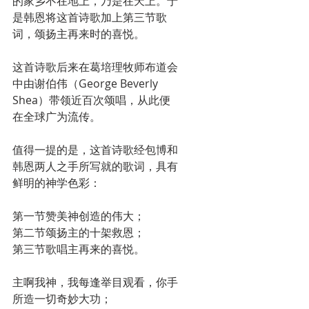
的家乡不在地上，乃是在天上。于
是韩恩将这首诗歌加上第三节歌
词，颂扬主再来时的喜悦。
这首诗歌后来在葛培理牧师布道会
中由谢伯伟（George Beverly 
Shea）带领近百次颂唱，从此便
在全球广为流传。
值得一提的是，这首诗歌经包博和
韩恩两人之手所写就的歌词，具有
鲜明的神学色彩：
第一节赞美神创造的伟大；
第二节颂扬主的十架救恩；
第三节歌唱主再来的喜悦。
主啊我神，我每逢举目观看，你手
所造一切奇妙大功； 