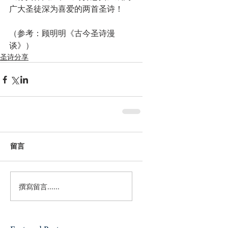
广大圣徒深为喜爱的两首圣诗！
（参考：顾明明《古今圣诗漫
谈》）
圣诗分享
留言
撰寫留言......