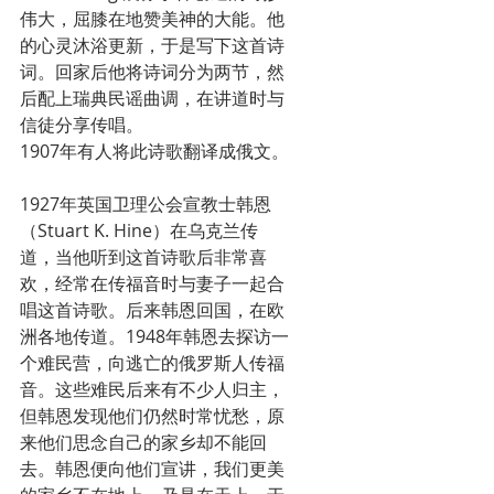
伟大，屈膝在地赞美神的大能。他
的心灵沐浴更新，于是写下这首诗
词。回家后他将诗词分为两节，然
后配上瑞典民谣曲调，在讲道时与
信徒分享传唱。
1907年有人将此诗歌翻译成俄文。
1927年英国卫理公会宣教士韩恩
（Stuart K. Hine）在乌克兰传
道，当他听到这首诗歌后非常喜
欢，经常在传福音时与妻子一起合
唱这首诗歌。后来韩恩回国，在欧
洲各地传道。1948年韩恩去探访一
个难民营，向逃亡的俄罗斯人传福
音。这些难民后来有不少人归主，
但韩恩发现他们仍然时常忧愁，原
来他们思念自己的家乡却不能回
去。韩恩便向他们宣讲，我们更美