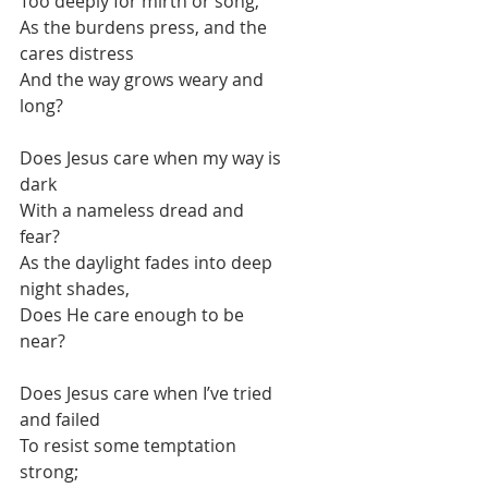
Too deeply for mirth or song,
As the burdens press, and the 
cares distress
And the way grows weary and 
long?
Does Jesus care when my way is 
dark
With a nameless dread and 
fear?
As the daylight fades into deep 
night shades,
Does He care enough to be 
near?
Does Jesus care when I’ve tried 
and failed
To resist some temptation 
strong;