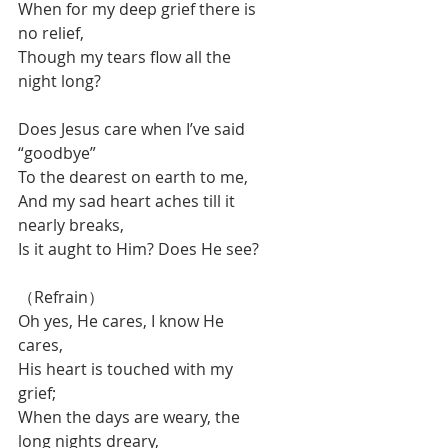
When for my deep grief there is 
no relief,
Though my tears flow all the 
night long?
Does Jesus care when I’ve said 
“goodbye”
To the dearest on earth to me,
And my sad heart aches till it 
nearly breaks,
Is it aught to Him? Does He see?
（Refrain）
Oh yes, He cares, I know He 
cares,
His heart is touched with my 
grief;
When the days are weary, the 
long nights dreary,