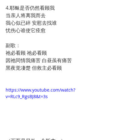
4.耶稣是否仍然看顾我
当亲人将离我而去
我心似已碎 安慰去找谁
忧伤心谁使它痊愈
副歌：
祂必看顾 祂必看顾　
因祂同情我痛苦 白昼虽有痛苦
黑夜觉凄楚 但救主必看顾
https://www.youtube.com/watch?
v=RLc9_RgsBJ8&t=3s