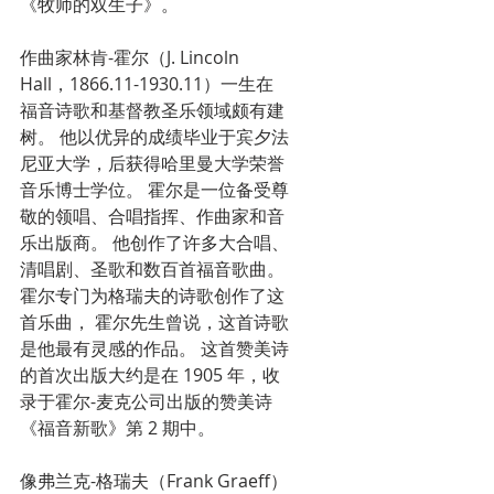
《牧师的双生子》。
作曲家林肯-霍尔（J. Lincoln 
Hall，1866.11-1930.11）一生在
福音诗歌和基督教圣乐领域颇有建
树。 他以优异的成绩毕业于宾夕法
尼亚大学，后获得哈里曼大学荣誉
音乐博士学位。 霍尔是一位备受尊
敬的领唱、合唱指挥、作曲家和音
乐出版商。 他创作了许多大合唱、
清唱剧、圣歌和数百首福音歌曲。 
霍尔专门为格瑞夫的诗歌创作了这
首乐曲， 霍尔先生曾说，这首诗歌
是他最有灵感的作品。 这首赞美诗
的首次出版大约是在 1905 年，收
录于霍尔-麦克公司出版的赞美诗
《福音新歌》第 2 期中。
像弗兰克-格瑞夫（Frank Graeff）