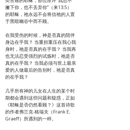
类苦难的耶稣，那位应许“我总不
撇下你，也不丢弃你”（来13:5）
的耶稣，祂永远不会将信祂的人置
于黑暗幽谷中而不顾。
在我受伤的时候，神是否真的陪伴
身边在乎我？ 当重担重压在我心我
身时，祂是否真的在乎我？ 当我再
也无法忍受强烈的试炼时，祂是否
真的在乎我？ 当我必须与世上最亲
爱的人做最后的告别时，祂是否真
的在乎我？
几乎所有神的儿女在人生的某个时
期都会遇到这些问题和疑惑，正如
《耶稣是否仍然看顾？》这首诗歌
的作者弗兰克-格瑞夫（Frank E. 
Graeff）所遇到的一样。