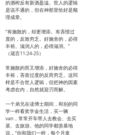
的酒榨反有新酒盈溢。世人的逻辑
是说不通的，但在神那里恰好是顺
理成章。
“有施散的，却更增添。有吝惜过
度的，反致穷乏。好施舍的，必得
丰裕。滋润人的，必得滋润。”
（箴言11:24-25）
常施散的而又增添，好施舍的必得
丰裕，吝啬过度的反而穷乏。这同
样是不合世人逻辑，但把神的因素
考虑在内，自然就迎刃而解。
一个弟兄在读博士期间，和别的同
学一样看奖学金生活，买一辆
van，常常开车带人去教会、去买
菜、去旅游。他的同学都羡慕地
说，“你和我们一样，每个月拿