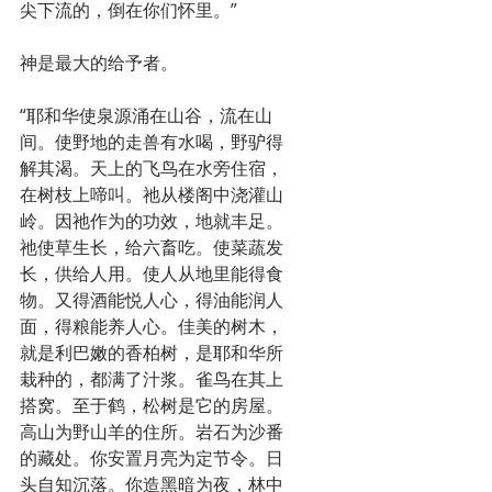
尖下流的，倒在你们怀里。”
神是最大的给予者。
“耶和华使泉源涌在山谷，流在山
间。使野地的走兽有水喝，野驴得
解其渴。天上的飞鸟在水旁住宿，
在树枝上啼叫。祂从楼阁中浇灌山
岭。因祂作为的功效，地就丰足。
祂使草生长，给六畜吃。使菜蔬发
长，供给人用。使人从地里能得食
物。又得酒能悦人心，得油能润人
面，得粮能养人心。佳美的树木，
就是利巴嫩的香柏树，是耶和华所
栽种的，都满了汁浆。雀鸟在其上
搭窝。至于鹤，松树是它的房屋。
高山为野山羊的住所。岩石为沙番
的藏处。你安置月亮为定节令。日
头自知沉落。你造黑暗为夜，林中