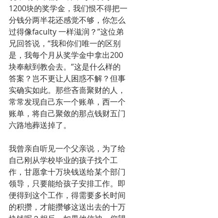
1200块的奖学金，我们恨不得把一
分钱分两半花还感觉不够，你怎么
过得像faculty 一样滋润？”这位弟
兄回答说，“我和你们唯一的区别
是，我每个月从奖学金中拿出200
块奉献到教会去。”这是什么样的
答案？岂不更让人困惑不解？但事
实确实如此。那些吝啬聚财的人，
常常发现自己东一个账单，西一个
账单，将自己聚敛的那点钱财五门
六路地葬送掉了。
我曾亲自听见一个父亲说，为了给
自己刚从学校毕业的孩子找个工
作，甘愿拿十万块钱送给某个部门
领导，只要能给孩子安排工作。即
便得到这个工作，得需要多长时间
的积攒，才能攒够这送出去的十万