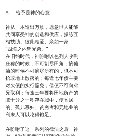
A.     给予是神的心意
神从一本造出万族，愿意世人能够
共同享受神的创造和供应，操练互
相扶助、彼此相爱、亲如一家，
“四海之内皆兄弟。”
在旧约时代，神吩咐以色列人收割
庄稼的时候，不可割尽田角；摘葡
萄的时候不可摘尽所有的，也不可
拾取地上散落的；每逢七年债主要
对欠债的实行豁免；借债不可向弟
兄取利；每逢三年要将田地所产的
取十分之一积存在城中，使寄居
的、孤儿寡妇、贫穷者和无地业的
利未人可以吃得饱足。
在吩咐了这一系列的律法之后，神