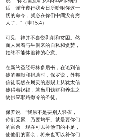
说，“你若留意听从耶和华你神的
话，谨守遵行我今日所吩咐你这一
切的命令，就必在你们中间没有穷
人了。”（申15:4）
可见，神并不喜悦剥削和贫困。然
而人因着与生俱来的自私和贪婪，
始终不能体贴神的心意。
在新约圣经哥林多后书，在论到信
徒的奉献和捐助时，保罗说，外邦
信徒既然在属灵的恩赐上从犹太信
徒得着祝福，就当用钱财和养生之
物供应耶路撒冷的圣徒。
保罗说，“我原不是要别人轻省，
你们受累，乃要均平。就是要你们
的富余，现在可以补他们的不足，
使他们的富余，将来也可以补你们