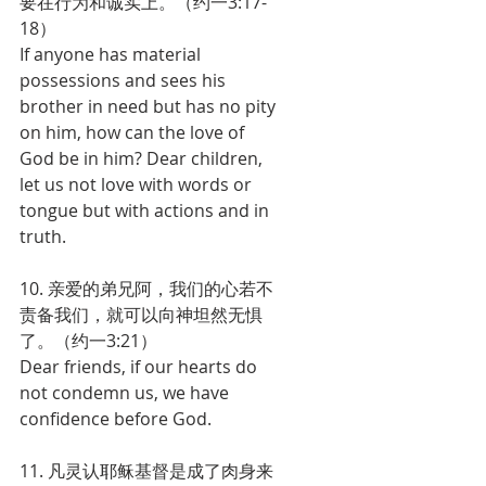
要在行为和诚实上。（约一3:17-
18）
If anyone has material 
possessions and sees his 
brother in need but has no pity 
on him, how can the love of 
God be in him? Dear children, 
let us not love with words or 
tongue but with actions and in 
truth.
10. 亲爱的弟兄阿，我们的心若不
责备我们，就可以向神坦然无惧
了。（约一3:21）
Dear friends, if our hearts do 
not condemn us, we have 
confidence before God.
11. 凡灵认耶稣基督是成了肉身来