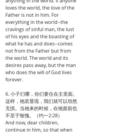
anything in the world. If anyone 
loves the world, the love of the 
Father is not in him. For 
everything in the world--the 
cravings of sinful man, the lust 
of his eyes and the boasting of 
what he has and does--comes 
not from the Father but from 
the world. The world and its 
desires pass away, but the man 
who does the will of God lives 
forever.
6. 小子们哪，你们要住在主里面。
这样，祂若显现，我们就可以坦然
无惧。当祂来的时候，在祂面前也
不至于惭愧。（约一2:28）
And now, dear children, 
continue in him, so that when 