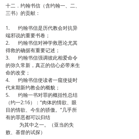
十二．约翰书信（含约翰一、二、
三书）的贡献：
1.	约翰书信是历代教会对抗异
端邪说的重要书卷；
2.	约翰书信对神学救恩论尤其
得救的确据有重要记述；
3.	约翰书信强调彼此相爱命令
的弥久常新，真正的信心必带来生
命的改变；
4.	约翰书信使读者一窥使徒时
代末期新约教会的概貌；
5.	约翰一书对罪的概括性总结
（约一2:16）：“肉体的情欲、眼
目的情欲、今生的骄傲。”几乎所
有的罪恶都可以归结 		
           为其中之一。（亚当的失
败、基督的试探）                             