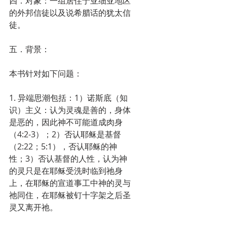
四．对象：一组居住于亚细亚地区
的外邦信徒以及说希腊话的犹太信
徒。
五．背景：
本书针对如下问题：
1. 异端思潮包括：1）诺斯底（知
识）主义：认为灵魂是善的，身体
是恶的，因此神不可能道成肉身
（4:2-3）；2）否认耶稣是基督
（2:22；5:1），否认耶稣的神
性；3）否认基督的人性，认为神
的灵只是在耶稣受洗时临到祂身
上，在耶稣的宣道事工中神的灵与
祂同住，在耶稣被钉十字架之后圣
灵又离开祂。