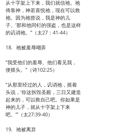
从十字架上下来，我们就信祂。祂
倚靠神，神若喜悦祂，现在可以救
祂。因为祂曾说，我是神的儿
子。’那和他同钉的强盗，也是这样
的讥诮祂。”（太27：41-44）
18.   祂被羞辱嘲弄
“我受他们的羞辱。他们看见我，
便摇头。”（诗102:25）
“从那里经过的人，讥诮祂，摇着
头说，‘你这拆毁圣殿，三日又建造
起来的，可以救自己吧。你如果是
神的儿子，就从十字架上下来
吧。’”（太27:39-40）
19.   祂被离弃