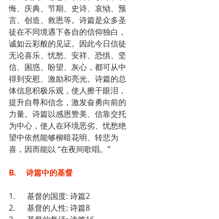
悔、庆典、节期、史诗、哀恸、预
言、创造、救恩等。诗篇是众多圣
徒在不同境遇下各自的信仰独白，
诚如云彩般的见证。因此今日信徒
无论喜乐、忧愁、安祥、恐惧、坚
信、困惑、盼望、灰心，都可从中
得到安慰、激励和亮光。诗篇的总
体信息积极乐观，使人擦干眼泪，
提升自尊和信念，激发奋勇向前的
力量。诗篇以感恩赞美、信靠交托
为中心，使人在环境恶劣、忧愁绝
望中依然能够柳暗花明、转悲为
喜，因而能以 “在夜间歌唱。”
B.     诗篇中的基督
1.      基督的国度: 诗篇2
2.      基督的人性: 诗篇8