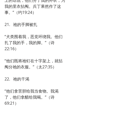
上的话说，他们分了我的外衣，为
我的里衣拈阄。兵丁果然作了这
事。”（约19:24）
21.   祂的手脚被扎
“犬类围着我，恶党环绕我。他们
扎了我的手，我的脚。”（诗
22:16）
“他们既将祂钉在十字架上，就拈
阄分祂的衣服。”（太27:35）
22.   祂的干渴
“他们拿苦胆给我当食物。我渴
了，他们拿醋给我喝。”（诗
69:21）