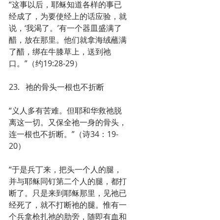
“这事以后，耶稣知道各样的事已
经成了，为要使经上的话应验，就
说，‘我渴了。’有一个器皿盛满了
醋，放在那里。他们就拿海绒蘸满
了醋，绑在牛膝草上，送到祂
口。”（约19:28-29）
23.   祂的骨头一根也不折断
“义人多有苦难。但耶和华救祂脱
离这一切。又保全祂一身的骨头，
连一根也不折断。”（诗34：19-
20）
“于是兵丁来，把头一个人的腿，
并与耶稣同钉第二个人的腿，都打
断了。只是来到耶稣那里，见祂已
经死了，就不打断祂的腿。惟有一
个兵拿枪扎祂的肋旁，随即有血和