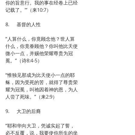
你的旨意行。我的事在经卷上已经
记载了。’”（来10:7）
8.      基督的人性
“人算什么，你竟顾念他？世人算
什么，你竟眷顾他？你叫他比天使
微小一点，并赐他荣耀尊贵为冠
冕。”（诗8:4-5）
“惟独见那成为比天使小一点的耶
稣，因为受死的苦，就得了尊贵荣
耀为冠冕，叫祂因着神的恩，为人
人尝了死味。”（来2:9）
9.      大卫的后裔
“耶和华向大卫，凭诚实起了誓，
必不反覆，说，我要使你所生的坐