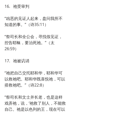
16.   祂受审判
“凶恶的见证人起来，盘问我所不
知道的事。”（诗35:11）
“祭司长和全公会，寻找假见证，
控告耶稣，要治死祂。”（太
26:59）
17.   祂被讥诮
“祂把自己交托耶和华，耶和华可
以救祂吧。耶和华既喜悦祂，可以
搭救祂吧。”（诗22:8）
“祭司长和文士并长老，也是这样
戏弄祂，说，‘祂救了别人，不能救
自己。祂是以色列的王，现在可以