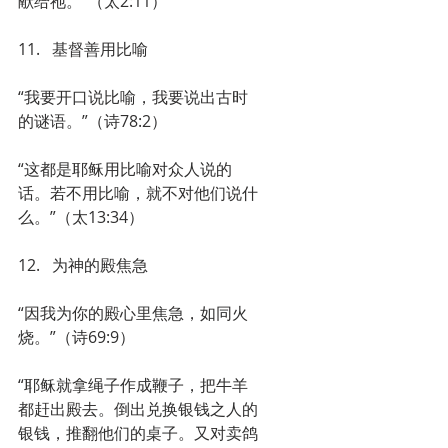
献给祂。”（太2:11）
11.   基督善用比喻
“我要开口说比喻，我要说出古时
的谜语。”（诗78:2）
“这都是耶稣用比喻对众人说的
话。若不用比喻，就不对他们说什
么。”（太13:34）
12.   为神的殿焦急
“因我为你的殿心里焦急，如同火
烧。”（诗69:9）
“耶稣就拿绳子作成鞭子，把牛羊
都赶出殿去。倒出兑换银钱之人的
银钱，推翻他们的桌子。又对卖鸽