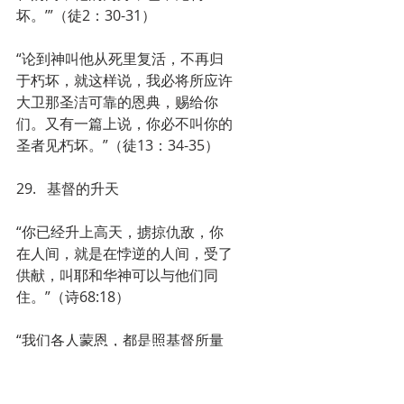
坏。’”（徒2：30-31）
“论到神叫他从死里复活，不再归
于朽坏，就这样说，我必将所应许
大卫那圣洁可靠的恩典，赐给你
们。又有一篇上说，你必不叫你的
圣者见朽坏。”（徒13：34-35）
29.   基督的升天
“你已经升上高天，掳掠仇敌，你
在人间，就是在悖逆的人间，受了
供献，叫耶和华神可以与他们同
住。”（诗68:18）
“我们各人蒙恩，都是照基督所量
给各人的恩赐。所以经上说，祂升
上高天的时候，掳掠了仇敌，将各