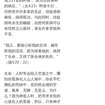
地上行走的时候，“医治百姓各样
的病症。”（太4:23）即使今日，
仍然有许许多多的见证，信徒借助
祷告，病得医治。与此同时，信徒
因有永生的确据，自然对疾病可以
有坦然之心面对，省去许多苦恼和
不安。
“我儿，要留心听我的言词，侧耳
听我的话语。因为得着他的，就得
了生命，又得了医全体的良药。”
（箴4:20；22） 
生命：人时常会陷入空虚之中，哪
怕你置身在人山人海中，你在手忙
脚乱的劳碌中，也仍然会感到空
虚，孤单，无聊，无意义。为什
么？因为神造人时，把寻求永恒的
心放在人的里面，所以，只有神才