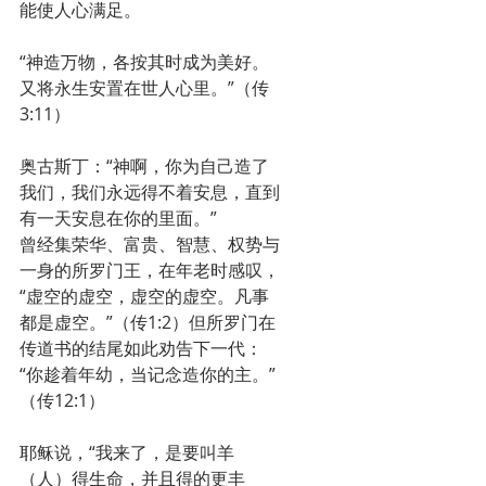
能使人心满足。 
“神造万物，各按其时成为美好。
又将永生安置在世人心里。”（传
3:11）
奥古斯丁：“神啊，你为自己造了
我们，我们永远得不着安息，直到
有一天安息在你的里面。” 
曾经集荣华、富贵、智慧、权势与
一身的所罗门王，在年老时感叹，
“虚空的虚空，虚空的虚空。凡事
都是虚空。”（传1:2）但所罗门在
传道书的结尾如此劝告下一代：
“你趁着年幼，当记念造你的主。”
（传12:1） 
耶稣说，“我来了，是要叫羊
（人）得生命，并且得的更丰