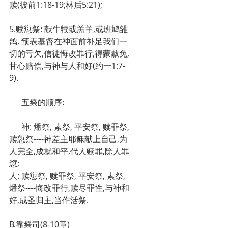
赎(彼前1:18-19;林后5:21);
5.赎愆祭: 献牛犊或羔羊,或班鸠雏
鸽, 预表基督在神面前补足我们一
切的亏欠,信徒悔改罪行,得蒙赦免,
甘心赔偿,与神与人和好(约一1:7-
9).
      五祭的顺序:
      神: 燔祭, 素祭, 平安祭, 赎罪祭, 
赎愆祭----神差主耶稣献上自己,为
人完全,成就和平,代人赎罪,除人罪
愆;
人: 赎愆祭, 赎罪祭, 平安祭, 素祭, 
燔祭----悔改罪行,赎尽罪性,与神和
好,成圣归主,当作活祭.
B.靠祭司(8-10章)