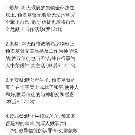
1.燔祭: 将无瑕疵的祭物全然烧在
坛上, 预表基督无瑕疵无玷污地完
全献上自己, 教导信徒也应将自己
全然献上当作活祭(罗12:1);
2.素祭: 将无酵饼或初熟之物献上,
预表基督完美品格及工作为神所悦
纳,教导信徒也当圣洁,并在行事为
人中荣耀神,为主活 (林后5:14-15);
3.平安祭:献公母牛羊, 预表基督的
宝血在十字架上成就了和平,使神人
和好,教导信徒的与神相交和感恩
(林后5:17-18)’
4.赎罪祭:献上牛犊或羔羊, 预表基
督是神的羔羊,为罪人赎罪(约
1:29); 教导信徒的认罪悔改,得蒙救