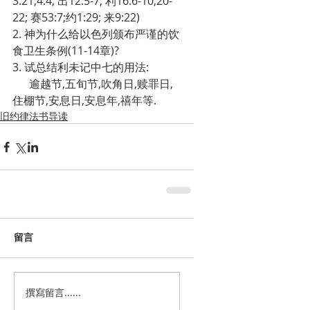
3:21;4:4; 出12:5-7; 利16:6-10;20-
22; 赛53:7;约1:29; 来9:22)
2. 神为什么给以色列颁布严谨的饮
食卫生条例(11-14章)?
3. 试总结利未记中七的用法:
      逾越节,五旬节,吹角日,赎罪日,
住棚节,安息日,安息年,禧年等.
旧约律法书导读
留言
撰寫留言......