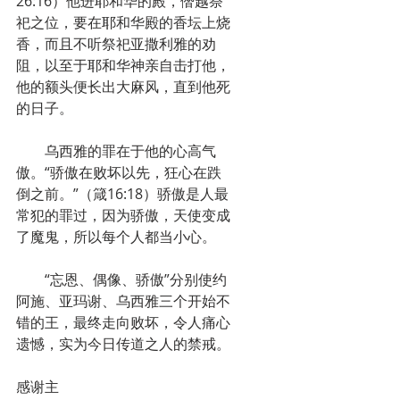
26:16）他进耶和华的殿，僭越祭
祀之位，要在耶和华殿的香坛上烧
香，而且不听祭祀亚撒利雅的劝
阻，以至于耶和华神亲自击打他，
他的额头便长出大麻风，直到他死
的日子。
　　乌西雅的罪在于他的心高气
傲。“骄傲在败坏以先，狂心在跌
倒之前。”（箴16:18）骄傲是人最
常犯的罪过，因为骄傲，天使变成
了魔鬼，所以每个人都当小心。
　　“忘恩、偶像、骄傲”分别使约
阿施、亚玛谢、乌西雅三个开始不
错的王，最终走向败坏，令人痛心
遗憾，实为今日传道之人的禁戒。
感谢主