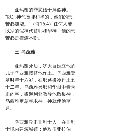
　　亚玛谢的罪恶始于拜假神。
“以别神代替耶和华的，他们的愁
苦必加增。”（诗16:4）任何人若
以别的假神代替耶和华神，他的愁
苦必是接连不断。
三.乌西雅
　　亚玛谢死后，犹大百姓立他的
儿子乌西雅接替他作王。乌西雅登
基时年十六岁，在耶路撒冷作王五
十二年。乌西雅兴耶和华眼中看为
正的事，撒迦利亚教导他敬畏神，
乌西雅定意寻求神，神就使他亨
通。
　　乌西雅攻击非利士人，在非利
士境内建筑城镇；他攻击亚拉伯