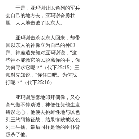
　　于是，亚玛谢让以色列的军兵
会自己的地方去，亚玛谢奋勇壮
胆，大大地击败了以东人。
　　亚玛谢击杀以东人回来，却带
回以东人的神像立为自己的神叩
拜。神差遣先知对亚玛谢说，“这
些神不能救它的民脱离你的手，你
为何寻求它呢？”（代下25:15）王
却对先知说，“你住口吧。为何找
打呢？”（代下25:16）
　　亚玛谢愚蠢地叩拜偶像，又心
高气傲不停劝诫，神便任凭他生发
错误之心，他便去挑衅性地与以色
列王约阿施征战，结果惨败被以色
列王生擒。最后同样是他的臣仆背
叛杀了他。