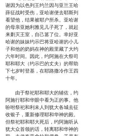
谢因为以色列王约兰因与亚兰王哈
薛征战时受伤，亚哈谢便去耶斯列
看望他，结果被耶户所杀。亚哈谢
的母亲亚她利雅见儿子死了，就起
来剿灭王室，自己篡了位。幸好亚
哈谢的妹妹约示巴将亚哈谢的小儿
子和他的奶妈在神的殿里藏了大约
六年时间。因此，约阿施在大祭司
耶和耶大（约示巴的丈夫）的帮助
下七岁时登基，在耶路撒冷作王四
十年。
　　由于祭祀耶和耶大的辅佐，约
阿施行耶和华眼中看为正的事。他
吩咐祭祀和利未人到犹大各城去征
收银子，重新修理耶和华神的殿。
但祭祀耶和耶大死后，约阿施听从
犹大众首领的话，转离耶和华神的