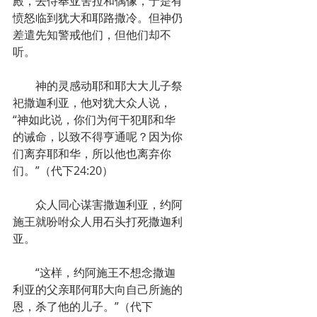
殿，去侍奉亚舍拉和偶像，于是有
愤怒临到犹大和耶路撒冷。但神仍
差遣先知警戒他们，但他们却不
听。
　　神的灵感动耶和耶大大儿子祭
祀撒迦利亚，他对犹大众人说，
“神如此说，你们为何干犯耶和华
的诫命，以致不得亨通呢？因为你
们离弃耶和华，所以他也离弃你
们。”（代下24:20）
　　众人同心谋害撒迦利亚，约阿
施王就吩咐众人用石头打死撒迦利
亚。
　　“这样，约阿施王不想念撒迦
利亚的父亲耶何耶大向自己所施的
恩，杀了他的儿子。”（代下