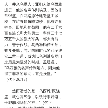
人，并米乌尼人；亚扪人给乌西雅
进贡；他的名声传到埃及，因他非
常强盛。在耶路撒冷建造坚固城
楼，在旷野建筑瞭望楼，他有许多
牲畜、田地和葡萄园；他有二千六
百名族长和大能勇士，率领三十七
万五千人的强大军兵，都大有能
力，善于作战。乌西雅励精图治，
收复失地，与北国同时代的耶罗波
安二世一道，成为以色列继所罗门
之后最为强盛的时期。圣经说，
“乌西雅的名声传到远方。因为他
得了非常的帮助，甚是强盛。”
（代下26:15）
　　然而遗憾的是，乌西雅“既强
盛，就心高气傲，以致行事邪僻，
干犯耶和华他的神。”（代下