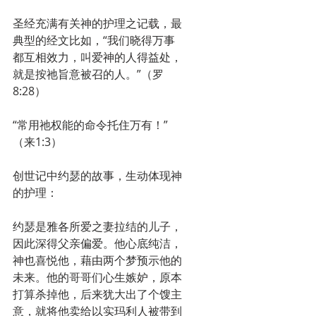
圣经充满有关神的护理之记载，最
典型的经文比如，“我们晓得万事
都互相效力，叫爱神的人得益处，
就是按祂旨意被召的人。”（罗
8:28）
“常用祂权能的命令托住万有！”
（来1:3）
创世记中约瑟的故事，生动体现神
的护理：
约瑟是雅各所爱之妻拉结的儿子，
因此深得父亲偏爱。他心底纯洁，
神也喜悦他，藉由两个梦预示他的
未来。他的哥哥们心生嫉妒，原本
打算杀掉他，后来犹大出了个馊主
意，就将他卖给以实玛利人被带到