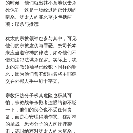
的时候，他们就出其不意地伏击杀
死保罗，这是一场经过周密计划的
暗杀。犹太人的罪恶至少包括两
项：谋杀与撒谎！
犹太的宗教领袖也参与其中，可见
他们的宗教虚伪与罪恶。祭司长本
来应当遵守神的律法，如今他们不
惜知法犯法谋杀保罗。实际上，犹
太的宗教领袖早已经犯下同样的罪
恶，因为他们曾罗织罪名将主耶稣
交在外邦人手中钉十字架。
宗教狂热分子极其危险也极其可
怕，宗教战争杀戮者连眼睛都不眨
一下，他们的良心也不受任何责
备，而是心安理得地作恶。穆斯林
的圣战，恐怖分子的人肉炸弹袭
击，德国纳粹对犹太人的大屠杀，