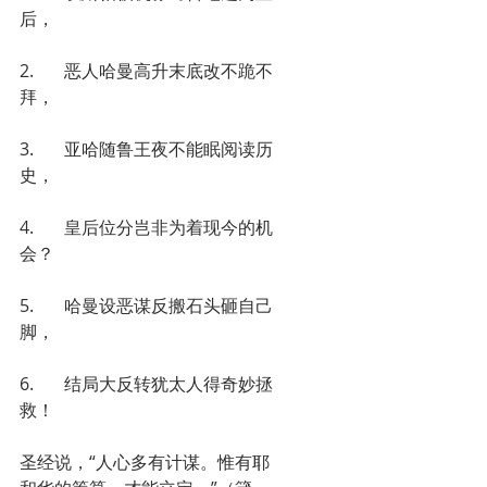
后，
2.       恶人哈曼高升末底改不跪不
拜，
3.       亚哈随鲁王夜不能眠阅读历
史，
4.       皇后位分岂非为着现今的机
会？
5.       哈曼设恶谋反搬石头砸自己
脚，
6.       结局大反转犹太人得奇妙拯
救！
圣经说，“人心多有计谋。惟有耶