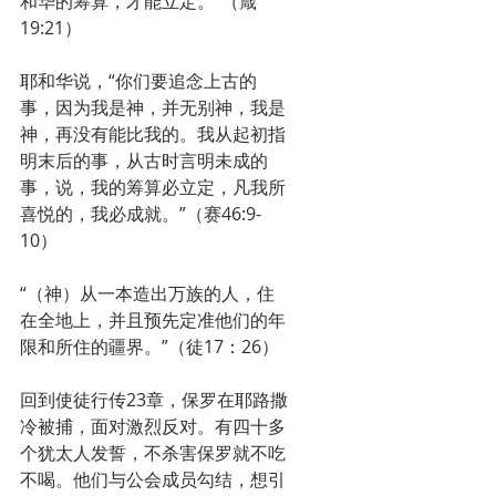
和华的筹算，才能立定。”（箴
19:21）
耶和华说，“你们要追念上古的
事，因为我是神，并无别神，我是
神，再没有能比我的。我从起初指
明末后的事，从古时言明未成的
事，说，我的筹算必立定，凡我所
喜悦的，我必成就。”（赛46:9-
10）
“（神）从一本造出万族的人，住
在全地上，并且预先定准他们的年
限和所住的疆界。”（徒17：26）
回到使徒行传23章，保罗在耶路撒
冷被捕，面对激烈反对。有四十多
个犹太人发誓，不杀害保罗就不吃
不喝。他们与公会成员勾结，想引