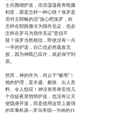
士兵围绕护送，浩浩荡荡夜奔凯撒
利亚，那是怎样一种心情？保罗是
否对主耶稣的话“放心吧保罗，你
怎样在耶路撒冷为我作见证，也必
怎样在罗马为我作见证”坚信不
疑？保罗当然相信，即使没有一兵
一卒的护送，自己也必然毫发无
损，因为神既已应许，就必保守到
底。
然而，神的作为，何止于“够用”！
祂的护理，是丰盛、极致、出人意
料、令人惊叹！神没有简单安排几
个信徒夜里悄悄护送，也没有让天
使隐身开道，而是借用这世上最强
的军事机器---罗马帝国---为祂的仆
人开路。神实在做得太丰富、太周
全、太令人拍案叫绝！