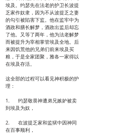
埃及。约瑟先在法老的护卫长波提
乏家作奴隶，因为不从波提乏之妻
的勾引被陷害下监。他在监牢中为
酒政和膳长解梦，酒政出监后却忘
了他。又等了两年，他为法老解梦
而被提升为宰相掌管埃及全地。后
来因饥荒他的兄弟们前来埃及买
粮，于是全家团聚，雅各一家得以
在埃及存活。
这全部的过程可以看见神积极的护
理：
1.       约瑟敬畏神遭弟兄嫉妒被卖
到埃及为奴，
2.       在波提乏家和监狱中因神同
在百事顺利，