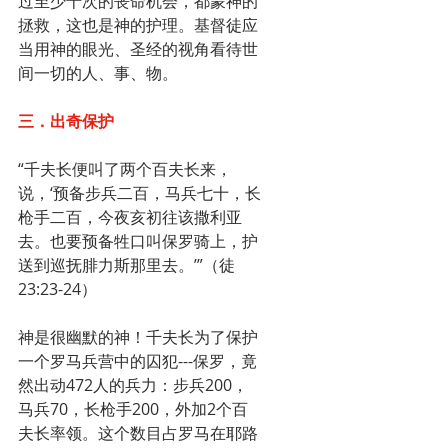
过至少十次的丧命机会，都蒙神的
拯救，这也是神的护理。基督徒应
当用神的眼光、圣经的视角看待世
间一切的人、事、物。
三．出奇保护
“千夫长便叫了两个百夫长来，
说，‘预备步兵二百，马兵七十，长
枪手二百，今夜亥初往该撒利亚
去。也要预备牲口叫保罗骑上，护
送到巡抚腓力斯那里去。’”（徒
23:23-24）
神是很幽默的神！千夫长为了保护
一个罗马兵营中的囚犯---保罗，竟
然出动472人的兵力：步兵200，
马兵70，长枪手200，外加2个百
夫长率领。这个数目占罗马在耶路