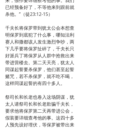
来，假作要详细察考他的事。我们
已经预备好了，不等他来到跟前就
杀他。”（徒23:12-15）
千夫长将保罗带到犹太公会本想查
明保罗到底犯了什么事，哪知法利
赛人和撒都该人发生激烈争吵，两
下几乎要将保罗扯碎了，千夫长只
好派兵丁将保罗从人群中抢救出来
带进营楼去。第二天天亮，犹太人
同谋起誓要杀保罗，他们甚至起誓
赌咒，若不杀保罗，就不吃不喝，
这样同谋起誓的有四十多人。
祭司长和长老也卷入这场阴谋，犹
太人请祭司长和长老欺骗千夫长，
要求他将保罗第二天再带进公会，
假装要详细查考他的事。这四十多
人预先设好埋伏，等保罗被带出来