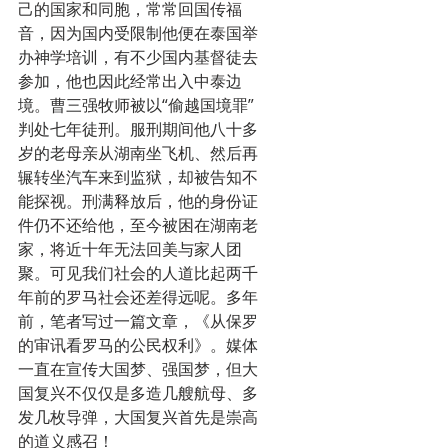
己的国家和同胞，常常回国传福
音，因为国内受限制他便在泰国举
办神学培训，有不少国内基督徒去
参加，他也因此经常出入中泰边
境。曹三强牧师被以“偷越国境罪”
判处七年徒刑。服刑期间他八十多
岁的老母亲从湖南坐飞机、然后再
辗转坐汽车来到监狱，却被告知不
能探视。刑满释放后，他的身份证
件仍不还给他，至今被困在湖南老
家，将近十年无法回美与家人团
聚。可见我们社会的人道比起两千
年前的罗马社会还差得远呢。多年
前，笔者写过一篇文章，《从保罗
的审讯看罗马的公民权利》。媒体
一直在宣传大国梦、强国梦，但大
国复兴不仅仅是多造几艘航母、多
发几枚导弹，大国复兴首先是崇高
的道义感召！