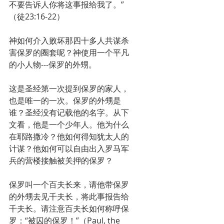
不要告诉人你将这事报给我了。”
（徒23:16-22）
神如何介入败坏那四十多人共谋杀
害保罗的圈套呢？神使用一个平凡
的小人物---保罗的外甥。
这是圣经第一次提到保罗的家人，
也是唯一的一次。保罗的外甥是
谁？圣经没有记载他的名字。从下
文看，他是一个少年人。他为什么
在耶路撒冷？他如何得知犹太人的
计谋？他如何可以自由出入罗马军
兵的营楼接触被关押的保罗？
保罗叫一个百夫长来，请他带保罗
的外甥去见千夫长，将此事报告给
千夫长。请注意百夫长如何称呼保
罗：“被囚的保罗！”（Paul, the 