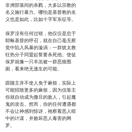
非洲部落间的杀戮，大多以宗教的
名义施行暴力。哪怕是基督教的名
义也是如此，比如十字军东征等。
保罗没有任何过错，他仅仅是忠于
耶稣基督的呼召，就在自己毫无察
觉中陷入风暴的漩涡：一群犹太教
狂热分子同盟起誓要杀死他。使徒
保罗就像一只羊羔被一群恶狼围
困，看来绝无逃生的可能。
跟随主并不使人免于麻烦，实际上
可能招致更多的麻烦，因为信靠主
你就自动成为撒旦的敌人，引起魔
鬼的攻击。然而，你的任何遭遇都
不会让神感到惊讶，祂察看恶人暗
中的计谋，并败坏恶人毒害的网
罗。