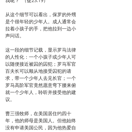
我呢？’”（徒23:19）
从这个细节可以看出，保罗的外甥
是个很年轻的少年人。成人通常会
拉着小孩子的手，把他拉到一边小
声问话。
这一段的细节记载，显示罗马法律
的人性化：一个小孩子或少年人可
以随便接近被囚的囚犯；罗马军官
百夫长可以顺从地接受囚犯的请
求，带一个少年人去见长官；一个
罗马高阶军官竟然愿意弯下腰来俯
就一个少年人，聆听并接受他的建
议。
曹三强牧师，在美国居住约四十
年，他的师母是美国人。但他始终
没有申请美国公民，因为他热爱自