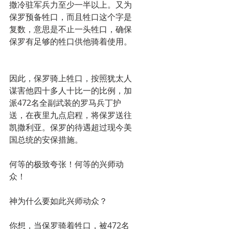
撒冷驻军兵力至少一半以上。又为
保罗预备牲口，而且牲口这个字是
复数，意思是不止一头牲口，确保
保罗有足够的牲口供他骑着使用。
因此，保罗骑上牲口，按照犹太人
谋害他四十多人十比一的比例，加
派472名全副武装的罗马兵丁护
送，在夜里九点启程，将保罗送往
凯撒利亚。保罗的待遇超过现今美
国总统的安保措施。
何等的极致夸张！何等的兴师动
众！
神为什么要如此兴师动众？
你想，当保罗骑着牲口，被472名