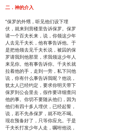
二．神的介入
“保罗的外甥，听见他们设下埋
伏，就来到营楼里告诉保罗。保罗
请一个百夫长来，说，你领这少年
人去见千夫长，他有事告诉他。于
是把他领去见千夫长说，被囚的保
罗请我到他那里，求我领这少年人
来见你。他有事告诉你。千夫长就
拉着他的手，走到一旁，私下问他
说，你有什么事告诉我呢？他说，
犹太人已经约定，要求你明天带下
保罗到公会里去，假作要详细查问
他的事。你切不要随从他们，因为
他们有四十多人埋伏，已经起誓，
说，若不先杀保罗，就不吃不喝。
现在预备好了，只等你应允。于是
千夫长打发少年人走，嘱咐他说，