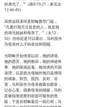
的弟兄了。’”（路8:19-21；参见太
12:46-49）
虽然这段圣经是耶稣教导门徒，
“凡遵行我天父旨意的人，就是我
的弟兄姐妹和母亲了。”（太12：
50）但你还是可以看出，马利亚作
为母亲对儿子的牵挂和照顾。
当耶稣开始传道以后，祂的讲道、
祂的恩言、祂的教训，祂的神迹奇
事、祂的医病赶鬼、祂传讲的天国
道理，以及犹太领袖对祂日益增强
的戒备、防范、抵挡、反对、迫
害，马利亚作为母亲都看在眼里，
记在心里。因着母亲的细腻，马利
亚敏锐地觉察到前面可能有的危
险，于是在耶稣最后一段行程，马