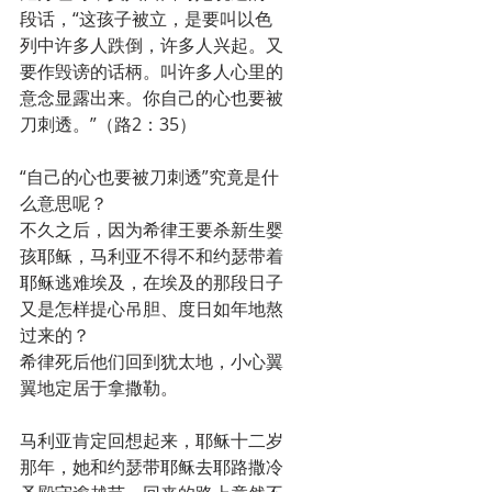
段话，“这孩子被立，是要叫以色
列中许多人跌倒，许多人兴起。又
要作毁谤的话柄。叫许多人心里的
意念显露出来。你自己的心也要被
刀刺透。”（路2：35）
“自己的心也要被刀刺透”究竟是什
么意思呢？
不久之后，因为希律王要杀新生婴
孩耶稣，马利亚不得不和约瑟带着
耶稣逃难埃及，在埃及的那段日子
又是怎样提心吊胆、度日如年地熬
过来的？
希律死后他们回到犹太地，小心翼
翼地定居于拿撒勒。
马利亚肯定回想起来，耶稣十二岁
那年，她和约瑟带耶稣去耶路撒冷