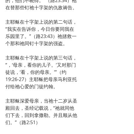
的，他们不晓得。”（路23:34）祂
在替那些钉祂十字架的仇敌祷告。
主耶稣在十字架上说的第二句话，
“我实在告诉你，今日你要同我在
乐园里了。”（路23:43）祂拯救一
个那和祂同钉十字架的强盗。
主耶稣在十字架上说的第三句话，
“，‘母亲，看你的儿子。’又对那门
徒说，‘看，你的母亲。’”（约
19:26-27）主耶稣把母亲马利亚托
付给祂心爱的门徒约翰。
主耶稣深爱母亲，当祂十二岁从圣
殿回去，圣经记载说，“祂就同他
们下去，回到拿撒勒。并且顺从他
们。”（路2:51）