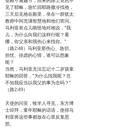
圣殿守逾越节，回来的路上竟然不
见了耶稣，急忙回耶路撒冷找祂，
三天后见祂在殿里，坐在一群犹太
教师中间充满智慧地和他们答问。
马利亚有点儿嗔怪地对祂说，“我
儿，为什么向我们这样行呢？看
哪，你父亲和我伤心来找你。”
（路2:48）马利亚那伤心、急切、
担忧、挂虑的心情，谁可以想象
呢？
当然，马利亚无法忘记十二岁孩童
耶稣的回答，“为什么找我呢？岂
不知我应当以我父的事为念吗？”
（路2:49）
天使的问安，牧羊人寻见，东方博
士叩拜，童年耶稣的话语，使得马
利亚将这些事都放在心里反复思
想。