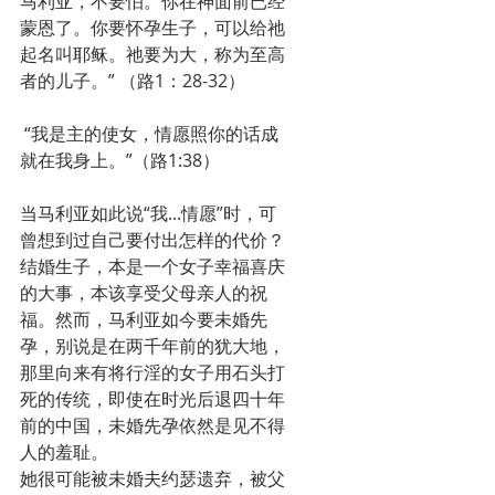
马利亚，不要怕。你在神面前已经
蒙恩了。你要怀孕生子，可以给祂
起名叫耶稣。祂要为大，称为至高
者的儿子。” （路1：28-32）
 “我是主的使女，情愿照你的话成
就在我身上。”（路1:38）
当马利亚如此说“我...情愿”时，可
曾想到过自己要付出怎样的代价？
结婚生子，本是一个女子幸福喜庆
的大事，本该享受父母亲人的祝
福。然而，马利亚如今要未婚先
孕，别说是在两千年前的犹大地，
那里向来有将行淫的女子用石头打
死的传统，即使在时光后退四十年
前的中国，未婚先孕依然是见不得
人的羞耻。
她很可能被未婚夫约瑟遗弃，被父