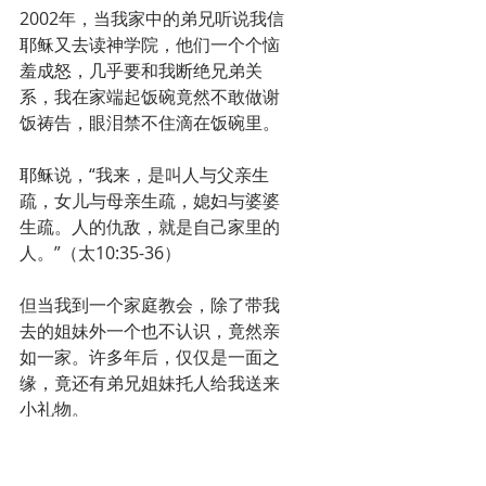
2002年，当我家中的弟兄听说我信
耶稣又去读神学院，他们一个个恼
羞成怒，几乎要和我断绝兄弟关
系，我在家端起饭碗竟然不敢做谢
饭祷告，眼泪禁不住滴在饭碗里。
耶稣说，“我来，是叫人与父亲生
疏，女儿与母亲生疏，媳妇与婆婆
生疏。人的仇敌，就是自己家里的
人。”（太10:35-36）
但当我到一个家庭教会，除了带我
去的姐妹外一个也不认识，竟然亲
如一家。许多年后，仅仅是一面之
缘，竟还有弟兄姐妹托人给我送来
小礼物。
“耶稣还对众人说话的时候，…有人