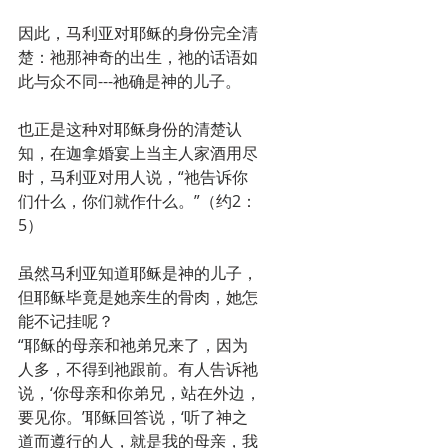
因此，马利亚对耶稣的身份完全清
楚：祂那神奇的出生，祂的话语如
此与众不同---祂确是神的儿子。
也正是这种对耶稣身份的清楚认
知，在迦拿婚宴上当主人家酒用尽
时，马利亚对用人说，“祂告诉你
们什么，你们就作什么。”（约2：
5）
虽然马利亚知道耶稣是神的儿子，
但耶稣毕竟是她亲生的骨肉，她怎
能不记挂呢？
“耶稣的母亲和祂弟兄来了，因为
人多，不得到祂跟前。有人告诉祂
说，‘你母亲和你弟兄，站在外边，
要见你。’耶稣回答说，‘听了神之
道而遵行的人，就是我的母亲，我