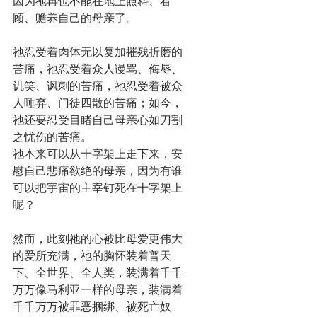
因为祂再也不能在地上照料、看
顾、赡养自己的母亲了。
祂忍受着肉体无以复加摧残折磨的
苦痛，祂忍受着众人谩骂、侮辱、
讥笑、讽刺的苦痛，祂忍受着被众
人唾弃、门徒四散的苦痛；如今，
祂还要忍受目睹自己母亲心如刀割
之忧伤的苦痛。
祂本来可以从十字架上走下来，安
慰自己悲痛欲绝的母亲，因为有谁
可以把宇宙的主宰钉死在十字架上
呢？
然而，此刻祂的心被比母爱更伟大
的爱所充满，祂的胸怀装着普天
下、全世界、全人类，装满着千千
万万像马利亚一样的母亲，装满着
千千万万被罪恶捆绑、被死亡奴