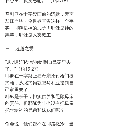
在心里、反复思想。”（路2:19）
马利亚在十字架面前的沉默，无声
却庄严地向全世界宣告这样一个事
实：耶稣是神的儿子！耶稣是神的
羔羊，耶稣是人类救主！
三． 超越之爱
“从此那门徒就接她到自己家里去
了。”（约19:27）
耶稣在十字架上把母亲托付给门徒
约翰，从此约翰就把马利亚接到自
己家里去了。
耶稣是长子，担负供养和照顾母亲
的责任。但耶稣为什么没有把母亲
托付给祂的兄弟和妹妹们呢？
你会说，他们都不在耶路撒冷，当