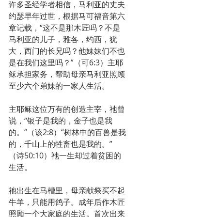
许多圣经学者相信，马利亚的丈夫
约瑟早年过世，根据马可福音第六
章记载，“这不是那木匠吗？不是
马利亚的儿子，雅各，约西，犹
大，西门的长兄吗？他妹妹们不也
是在我们这里吗？”（可6:3）主耶
稣承担家务，帮助母亲马利亚照顾
至少六个弟妹的一家人生活。
主耶稣这位万有的创造主宰，祂曾
说，“银子是我的，金子也是我
的。”（该2:8）“树林中的百兽是我
的，千山上的牲畜也是我的。”
（诗50:10）祂一生却过着贫困的
生活。
祂出生在马槽里，母亲献祭买不起
牛羊，只能用鸽子。成年后作木匠
照顾一个大家庭的生活。首次出来