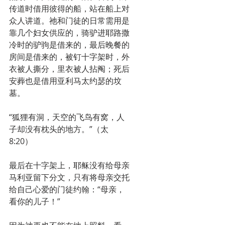
传道时借用彼得的船，站在船上对
众人讲道。祂和门徒的日常需用是
靠几个妇女供应的，骑驴进耶路撒
冷时的驴驹是借来的，最后晚餐的
房间是借来的，被钉十字架时，外
衣被人撕分，里衣被人拈阄；死后
安葬也是借用亚利马太约瑟的坟
墓。
“狐狸有洞，天空的飞鸟有窝，人
子却没有枕头的地方。”（太
8:20）
最后在十字架上，耶稣没有给母亲
马利亚留下分文，只有将母亲交托
给自己心爱的门徒约翰：“母亲，
看你的儿子！”