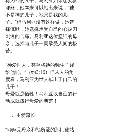
称为神的儿子。马利亚如果想要救
耶稣，她本来可以站出来说，“祂
不是神的儿子，祂只是我的儿
子。”但马利亚没有这样做，她选
择沉默，她选择承受自己的心被刀
刺透的苦痛。马利亚这位坚强的母
亲，选择与儿子一同承受人间的极
苦。
“神爱世人，甚至将祂的独生子赐
给他们。”（约3:16）但从人的角
度看，马利亚为世人献出了自己的
儿子！
母爱就是牺牲！马利亚以自己的行
动成就践行母爱的典范！
二． 主爱深长
“耶稣见母亲和祂所爱的那门徒站