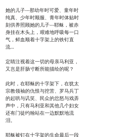
她的儿子---那幼年时可爱、童年时
纯真、少年时顺服、青年时体贴时
刻供养照顾她的儿子---耶稣，被赤
身挂在木头上，艰难地呼吸每一口
气，鲜血顺着十字架上的铁钉直
流...
定睛注视着这一切的母亲马利亚，
又岂是肝肠寸断所能描绘的呢？
此时，在耶稣的十字架下，在犹太
宗教领袖的仇恨与挖苦、罗马兵丁
的起哄与讥笑、民众的忿怒与戏弄
声中，只有马利亚和其他几个妇女
还有门徒约翰站在一边默默地流
泪。
耶稣被钉在十字架的生命最后一段