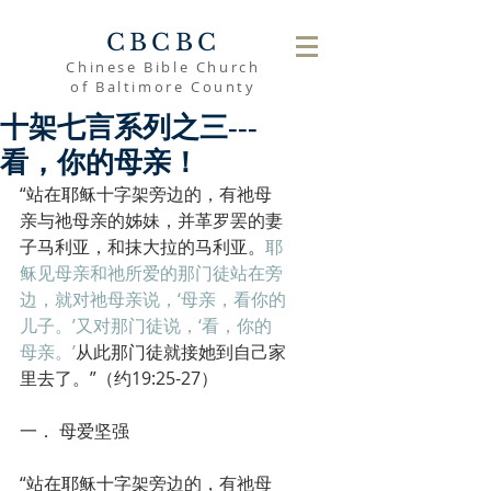
CBCBC
Chinese Bible Church
of Baltimore County
十架七言系列之三---
看，你的母亲！
“站在耶稣十字架旁边的，有祂母
亲与祂母亲的姊妹，并革罗罢的妻
子马利亚，和抹大拉的马利亚。
耶
稣见母亲和祂所爱的那门徒站在旁
边，就对祂母亲说，‘母亲，看你的
儿子。’又对那门徒说，‘看，你的
母亲。’
从此那门徒就接她到自己家
里去了。”（约19:25-27）
一． 母爱坚强
“站在耶稣十字架旁边的，有祂母