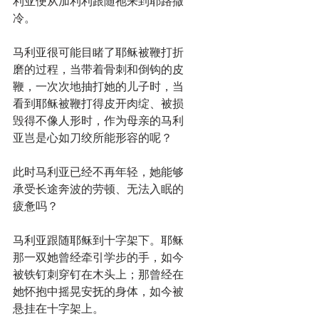
利亚便从加利利跟随祂来到耶路撒
冷。
马利亚很可能目睹了耶稣被鞭打折
磨的过程，当带着骨刺和倒钩的皮
鞭，一次次地抽打她的儿子时，当
看到耶稣被鞭打得皮开肉绽、被损
毁得不像人形时，作为母亲的马利
亚岂是心如刀绞所能形容的呢？
此时马利亚已经不再年轻，她能够
承受长途奔波的劳顿、无法入眠的
疲惫吗？
马利亚跟随耶稣到十字架下。耶稣
那一双她曾经牵引学步的手，如今
被铁钉刺穿钉在木头上；那曾经在
她怀抱中摇晃安抚的身体，如今被
悬挂在十字架上。