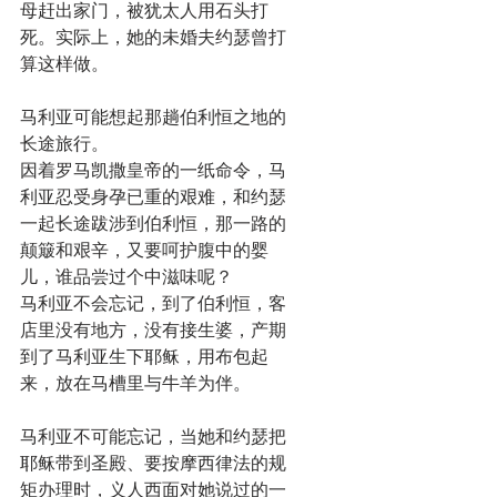
母赶出家门，被犹太人用石头打
死。实际上，她的未婚夫约瑟曾打
算这样做。
马利亚可能想起那趟伯利恒之地的
长途旅行。
因着罗马凯撒皇帝的一纸命令，马
利亚忍受身孕已重的艰难，和约瑟
一起长途跋涉到伯利恒，那一路的
颠簸和艰辛，又要呵护腹中的婴
儿，谁品尝过个中滋味呢？
马利亚不会忘记，到了伯利恒，客
店里没有地方，没有接生婆，产期
到了马利亚生下耶稣，用布包起
来，放在马槽里与牛羊为伴。
马利亚不可能忘记，当她和约瑟把
耶稣带到圣殿、要按摩西律法的规
矩办理时，义人西面对她说过的一