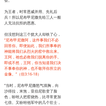
会。
为王者，时常恩威并用、先礼后
兵！所以尼布甲尼撒先给三人一般
人无法抗拒的恩惠。
但没想到这三个犹大人却铁了心，
“尼布甲尼撒阿，这件事我们不必
回答你。即便如此，我们所事奉的
神能将我们从烈火的窑中救出来。
王阿，祂也必救我们脱离你的手。
即或不然，王阿，你当知道我们决
不事奉你的神，也不敬拜你所立的
金像。”（但3:16-18）
“当时，尼布甲尼撒怒气填胸，向
沙得拉，米煞，亚伯尼歌变了脸
色，吩咐人把窑烧热，比寻常更加
七倍。又吩咐他军中的几个壮士，