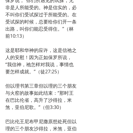
保罗说，“你们所遇见的试探，无
非是人所能受的。神是信实的，必
不叫你们受试探过于所能受的。在
受试探的时候，总要给你们开一条
出路，叫你们能忍受得住。”（林
前10:13）
这是耶和华神的应许，这是信祂之
人的安慰！因为正如保罗所说，
“我信神，祂怎样对我说，事情也
要怎样成就。”（徒27:25）
但以理书第三章但以理的三个朋友
与火窑的故事如此结束：“那时王
在巴比伦省，高升了沙得拉，米
煞，亚伯尼歌。”（但3:30）
巴比伦王尼布甲尼撒原想处死但以
理的三个朋友沙得拉，米煞，亚伯