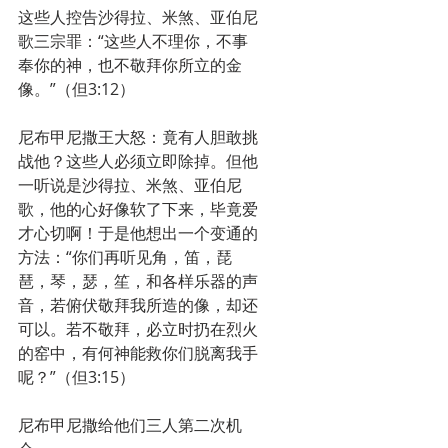
这些人控告沙得拉、米煞、亚伯尼
歌三宗罪：“这些人不理你，不事
奉你的神，也不敬拜你所立的金
像。”（但3:12）
尼布甲尼撒王大怒：竟有人胆敢挑
战他？这些人必须立即除掉。但他
一听说是沙得拉、米煞、亚伯尼
歌，他的心好像软了下来，毕竟爱
才心切啊！于是他想出一个变通的
方法：“你们再听见角，笛，琵
琶，琴，瑟，笙，和各样乐器的声
音，若俯伏敬拜我所造的像，却还
可以。若不敬拜，必立时扔在烈火
的窑中，有何神能救你们脱离我手
呢？”（但3:15）
尼布甲尼撒给他们三人第二次机