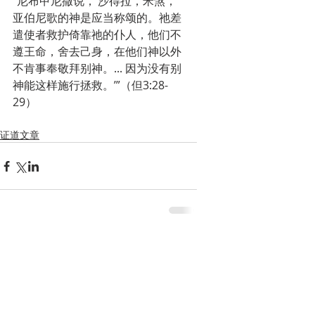
“尼布甲尼撒说，‘沙得拉，米煞，
亚伯尼歌的神是应当称颂的。祂差
遣使者救护倚靠祂的仆人，他们不
遵王命，舍去己身，在他们神以外
不肯事奉敬拜别神。... 因为没有别
神能这样施行拯救。’”（但3:28-
29）
证道文章
留言
撰寫留言......