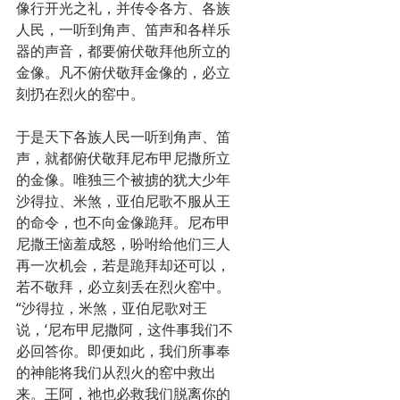
像行开光之礼，并传令各方、各族
人民，一听到角声、笛声和各样乐
器的声音，都要俯伏敬拜他所立的
金像。凡不俯伏敬拜金像的，必立
刻扔在烈火的窑中。
于是天下各族人民一听到角声、笛
声，就都俯伏敬拜尼布甲尼撒所立
的金像。唯独三个被掳的犹大少年
沙得拉、米煞，亚伯尼歌不服从王
的命令，也不向金像跪拜。尼布甲
尼撒王恼羞成怒，吩咐给他们三人
再一次机会，若是跪拜却还可以，
若不敬拜，必立刻丢在烈火窑中。
“沙得拉，米煞，亚伯尼歌对王
说，‘尼布甲尼撒阿，这件事我们不
必回答你。即便如此，我们所事奉
的神能将我们从烈火的窑中救出
来。王阿，祂也必救我们脱离你的