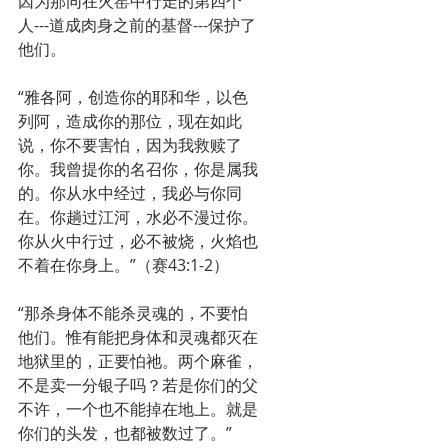
因为那同在火窑中行走的第四个
人---道成肉身之前的基督---保护了
他们。
“雅各阿，创造你的耶和华，以色
列阿，造成你的那位，现在如此
说，你不要害怕，因为我救赎了
你。我曾提你的名召你，你是属我
的。你从水中经过，我必与你同
在。你趟过江河，水必不漫过你。
你从火中行过，必不被烧，火焰也
不着在你身上。”（赛43:1-2）
“那杀身体不能杀灵魂的，不要怕
他们。惟有能把身体和灵魂都灭在
地狱里的，正要怕祂。两个麻雀，
不是卖一分银子吗？若是你们的父
不许，一个也不能掉在地上。就是
你们的头发，也都被数过了。”