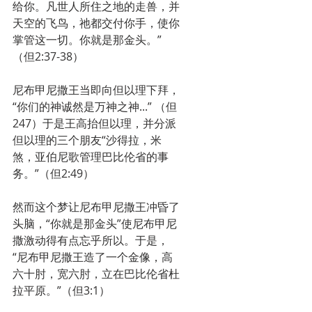
给你。凡世人所住之地的走兽，并
天空的飞鸟，祂都交付你手，使你
掌管这一切。你就是那金头。”
（但2:37-38）
尼布甲尼撒王当即向但以理下拜，
“你们的神诚然是万神之神...” （但
247）于是王高抬但以理，并分派
但以理的三个朋友“沙得拉，米
煞，亚伯尼歌管理巴比伦省的事
务。”（但2:49）
然而这个梦让尼布甲尼撒王冲昏了
头脑，“你就是那金头”使尼布甲尼
撒激动得有点忘乎所以。于是，
“尼布甲尼撒王造了一个金像，高
六十肘，宽六肘，立在巴比伦省杜
拉平原。”（但3:1）