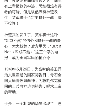
困于敦刻尔克面临灭顶之灾，除非
有上帝拯救的神迹，恐怕很难有得
救的可能。但是纵然没有神迹发
生，英军将士也定要拼死一战，决
不投降！
神迹真的发生了。英军将士这种
“即或不然”的信心和拼死一战的决
心，大大鼓舞了后方军民，“But If 
Not（即或不然）”这三个字的电
报，成为全国军民的征召令。
1940年5月26日，为当时的英王乔
治六世发起的国家祷告日，号召全
国人民悔改归向神，为敦刻尔克被
困的士兵向神迫切祷告，呼求上帝
的帮助。
于是，一个壮观的场景出现了，总