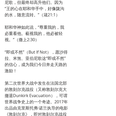
尼歌，但最终却高升他们。因为
“王的心在耶和华手中，好像陇沟
的水，随意流转。”（箴21:1）
耶和华神如此说，“尊重我的，我
必重看他。藐视我的，他必被轻
视。”（撒上2:30）
“即或不然”（But If Not），愿沙得
拉、米煞、亚伯尼歌这“即或不然”
的信心，成为我们今日奔走天路的
激励！
第二次世界大战中发生在法国北部
的敦刻尔克战役（又称敦刻尔克大
撤退Dunkirk Evacuation），可谓
世界战争史上的一个奇迹。2017年
出品由克里斯托弗·诺兰执导的电影
《敦刻尔克》，即对敦刻尔克战役