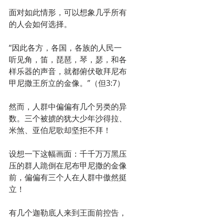
面对如此情形，可以想象几乎所有
的人会如何选择。
“因此各方，各国，各族的人民一
听见角，笛，琵琶，琴，瑟，和各
样乐器的声音，就都俯伏敬拜尼布
甲尼撒王所立的金像。”（但3:7）
然而，人群中偏偏有几个另类的异
数。三个被掳的犹大少年沙得拉、
米煞、亚伯尼歌却坚拒不拜！
设想一下这幅画面：千千万万黑压
压的群人跪倒在尼布甲尼撒的金像
前，偏偏有三个人在人群中傲然挺
立！
有几个迦勒底人来到王面前控告，