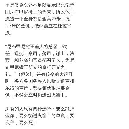
单是做金头还不足以显示巴比伦帝
国尼布甲尼撒王的为荣，所以他干
脆造一个全身都是金高27米、宽
2.7米的金像，傲然矗立在杜拉平
原。
“尼布甲尼撒王差人将总督，钦
差，巡抚，臬司，藩司，谋士，法
官，和各省的官员都召了来，为尼
布甲尼撒王所立的像行开光之
礼。”（但3:1）并有传令的大声呼
叫，各方各国各族人民听见角声和
乐器的声音，都要俯伏敬拜那金
像，不然必立时扔进烈火窑中。
所有的人只有两种选择：要么跪拜
金像，要么扔进火窑；简单说，要
么拜，要么死！