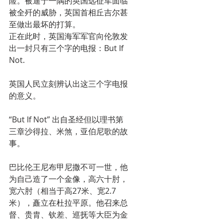
险。被逼于一隅的英国远征军面临
被全歼的威胁，英国首相丘吉尔甚
至做出最坏的打算。
正在此时，英国海军军官向伦敦发
出一封只有三个字的电报：But If 
Not.
英国人民立刻辨认出这三个字电报
的意义。
“But If Not” 出自圣经但以理书第
三章沙得拉、米煞，亚伯尼歌的故
事。
巴比伦王尼布甲尼撒不可一世，他
为自己造了一个金像，高六十肘，
宽六肘（相当于高27米、宽2.7
米），矗立在杜拉平原。他召来总
督、贵胄、钦差、巡抚等大臣为金