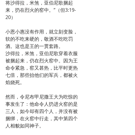
将沙得拉，米煞，亚伯尼歌捆起
来，扔在烈火的窑中。”（但3:19-
20）
小恩小惠没有作用，就立刻变脸，
软的不吃来硬的，敬酒不吃吃罚
酒。这也是王的一贯套路。
沙得拉，米煞，亚伯尼歌穿着衣服
被捆起来，仍在烈火窑中。因为王
命令紧急，窑又甚热，比平时更热
七倍，那些抬他们的军兵，都被火
焰烧死。
然而，令尼布甲尼撒王大为吃惊的
事发生了：他命令人扔进火窑的是
三人，如今却有四个人，并没有被
捆绑，在火窑中行走，其中第四个
人相貌如同神子。