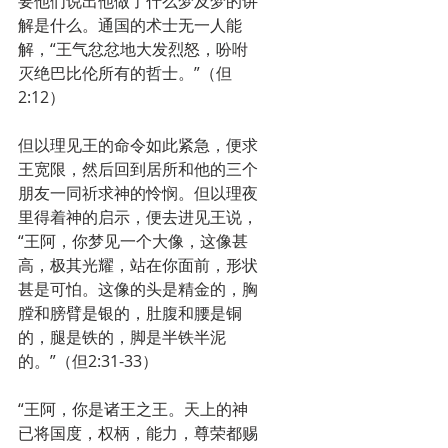
要他们说出他做了什么梦及梦的讲
解是什么。通国的术士无一人能
解，“王气忿忿地大发烈怒，吩咐
灭绝巴比伦所有的哲士。”（但
2:12）
但以理见王的命令如此紧急，便求
王宽限，然后回到居所和他的三个
朋友一同祈求神的怜悯。但以理夜
里得着神的启示，便去进见王说，
“王阿，你梦见一个大像，这像甚
高，极其光耀，站在你面前，形状
甚是可怕。这像的头是精金的，胸
膛和膀臂是银的，肚腹和腰是铜
的，腿是铁的，脚是半铁半泥
的。”（但2:31-33）
“王阿，你是诸王之王。天上的神
已将国度，权柄，能力，尊荣都赐