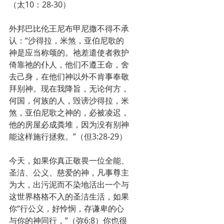
（太10：28-30）
外邦巴比伦王尼布甲尼撒不得不承
认：“沙得拉，米煞，亚伯尼歌的
神是应当称颂的。祂差遣使者救护
倚靠祂的仆人，他们不遵王命，舍
去己身，在他们神以外不肯事奉敬
拜别神。现在我降旨，无论何方，
何国，何族的人，毁谤沙得拉，米
煞，亚伯尼歌之神的，必被凌迟，
他的房屋必成粪堆，因为没有别神
能这样施行拯救。”（但3:28-29）
今天，如果你真正敬畏一位全能、
圣洁、公义、慈爱的神，凡事尊主
为大，出污泥而不染地活出一个与
这世界格格不入的圣洁生活，如果
你“行公义，好怜悯，存谦卑的心
与你的神同行，”（弥6:8）你也很