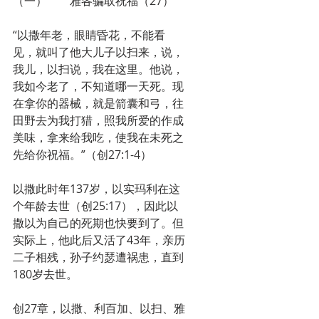
（一）	雅各骗取祝福（27）
“以撒年老，眼睛昏花，不能看
见，就叫了他大儿子以扫来，说，
我儿，以扫说，我在这里。他说，
我如今老了，不知道哪一天死。现
在拿你的器械，就是箭囊和弓，往
田野去为我打猎，照我所爱的作成
美味，拿来给我吃，使我在未死之
先给你祝福。”（创27:1-4）
以撒此时年137岁，以实玛利在这
个年龄去世（创25:17），因此以
撒以为自己的死期也快要到了。但
实际上，他此后又活了43年，亲历
二子相残，孙子约瑟遭祸患，直到
180岁去世。
创27章，以撒、利百加、以扫、雅