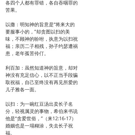
各四个人都有罪错，各自吞咽罪的
苦果。
以撒：明知神的旨意是“将来大的
要服事小的，”却贪图以扫的美
味，不顾神的吩咐，执意为以扫祝
福；亲历二子相残，孙子约瑟遭祸
患，老年孤苦伶仃。
利百加：虽然知道神的旨意，却对
神没有充足信心，以不正当手段骗
取祝福，自己至终没有再见所爱的
儿子雅各一面。
以扫：为一碗红豆汤出卖长子名
分，轻视属灵的事物，希伯来书说
他是“贪爱世俗，”（来12:16-17）
婚姻也是一塌糊涂，失去长子祝
福。