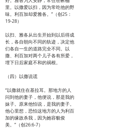
野。雅各为人安静，常住在帐棚
里。以撒爱以扫，因为常吃他的野
味。利百加却爱雅各。”（创25：
19-28）
以扫、雅各从出生开始到以后得成
长，各自朝向不同的轨迹，决定他
们各自一生的道路完全不同。以
撒、利百加对两个儿子各有所爱，
埋下日后家庭不和的祸根。
（四）以撒说谎
“以撒就住在基拉耳。那地方的人
问到他的妻子，他便说，那是我的
妹子。原来他怕说，是我的妻子。
他心里想，恐怕这地方的人为利百
加的缘故杀我，因为她容貌俊
美。”（创26:6-7）