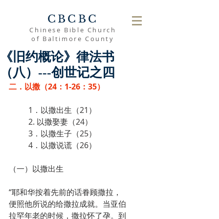
CBCBC
Chinese Bible Church
of Baltimore County
《旧约概论》律法书
（八）---创世记之四
二．以撒（24：1-26：35）
	1．以撒出生（21）
	2. 以撒娶妻（24）
	3．以撒生子（25）
	4．以撒说谎（26）
（一）以撒出生
“耶和华按着先前的话眷顾撒拉，
便照他所说的给撒拉成就。当亚伯
拉罕年老的时候，撒拉怀了孕。到