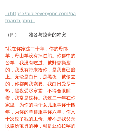
（https://bibleeveryone.com/pa
triarch.php）
（四）	雅各与拉班的冲突
“我在你家这二十年，你的母绵
羊，母山羊没有掉过胎。你群中的
公羊，我没有吃过。被野兽撕裂
的，我没有带来给你，是我自己赔
上。无论是白日，是黑夜，被偷去
的，你都向我索要。我白日受尽干
热，黑夜受尽寒霜，不得合眼睡
着，我常是这样。我这二十年在你
家里，为你的两个女儿服事你十四
年，为你的羊群服事你六年，你又
十次改了我的工价。若不是我父亲
以撒所敬畏的神，就是亚伯拉罕的