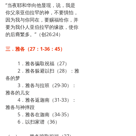
“当夜耶和华向他显现，说，我是
你父亲亚伯拉罕的神，不要惧怕，
因为我与你同在，要赐福给你，并
要为我仆人亚伯拉罕的缘故，使你
的后裔繁多。”（创26:24）
三．雅各（27：1-36：45）
	1．雅各骗取祝福（27）
	2．雅各躲避以扫（28）：雅
各的梦
	3．雅各与拉班（29-30）：
雅各的儿女
	4．雅各返迦南（31-33）：
雅各与神摔跤
	5．雅各在迦南（34-35）
	6．以扫家谱（36）