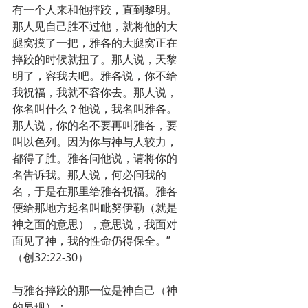
有一个人来和他摔跤，直到黎明。
那人见自己胜不过他，就将他的大
腿窝摸了一把，雅各的大腿窝正在
摔跤的时候就扭了。那人说，天黎
明了，容我去吧。雅各说，你不给
我祝福，我就不容你去。那人说，
你名叫什么？他说，我名叫雅各。
那人说，你的名不要再叫雅各，要
叫以色列。因为你与神与人较力，
都得了胜。雅各问他说，请将你的
名告诉我。那人说，何必问我的
名，于是在那里给雅各祝福。雅各
便给那地方起名叫毗努伊勒（就是
神之面的意思），意思说，我面对
面见了神，我的性命仍得保全。”
（创32:22-30）
与雅各摔跤的那一位是神自己（神
的显现）：