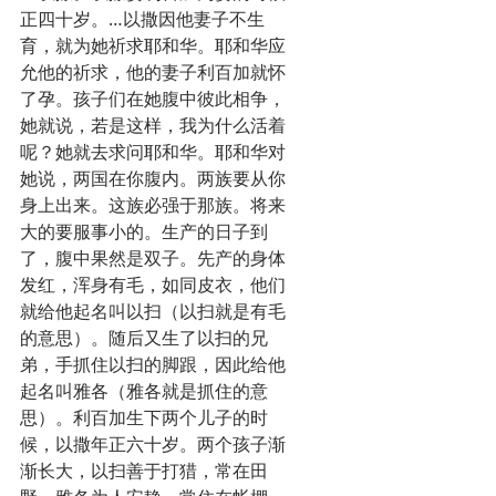
正四十岁。…以撒因他妻子不生
育，就为她祈求耶和华。耶和华应
允他的祈求，他的妻子利百加就怀
了孕。孩子们在她腹中彼此相争，
她就说，若是这样，我为什么活着
呢？她就去求问耶和华。耶和华对
她说，两国在你腹内。两族要从你
身上出来。这族必强于那族。将来
大的要服事小的。生产的日子到
了，腹中果然是双子。先产的身体
发红，浑身有毛，如同皮衣，他们
就给他起名叫以扫（以扫就是有毛
的意思）。随后又生了以扫的兄
弟，手抓住以扫的脚跟，因此给他
起名叫雅各（雅各就是抓住的意
思）。利百加生下两个儿子的时
候，以撒年正六十岁。两个孩子渐
渐长大，以扫善于打猎，常在田