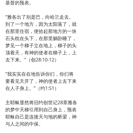
基督的预表。
“雅各出了别是巴，向哈兰走去。
到了一个地方，因为太阳落了，就
在那里住宿，便拾起那地方的一块
石头枕在头下，在那里躺卧睡了，
梦见一个梯子立在地上，梯子的头
顶着天，有神的使者在梯子上，上
去下来。”（创28:10-12）
“我实实在在地告诉你们，你们将
要看见天开了，神的使者上去下来
在人子身上。”（约1:51）
主耶稣显然将旧约创世记28章雅各
的梦中天梯引用到自己身上，预表
耶稣自己是连接天与地的桥梁，神
与人之间的中保。