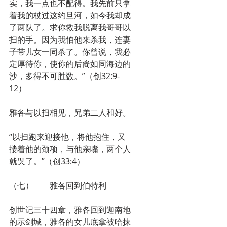
实，我一点也不配得。我先前只拿
着我的杖过这约旦河，如今我却成
了两队了。求你救我脱离我哥哥以
扫的手。因为我怕他来杀我，连妻
子带儿女一同杀了。你曾说，我必
定厚待你，使你的后裔如同海边的
沙，多得不可胜数。”（创32:9-
12）
雅各与以扫相见，兄弟二人和好。
“以扫跑来迎接他，将他抱住，又
搂着他的颈项，与他亲嘴，两个人
就哭了。”（创33:4）
（七）	雅各回到伯特利
创世记三十四章，雅各回到迦南地
的示剑城，雅各的女儿底拿被哈抹