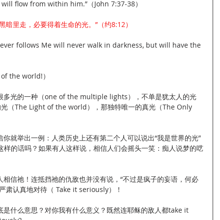
r will flow from within him.”（John 7:37-38）
黑暗里走，必要得着生命的光。”（约8:12）
ever follows Me will never walk in darkness, but will have the 
f the world!）
光的一种（one of the multiple lights），不单是犹太人的光
的光（The Light of the world），那独特唯一的真光（The Only 
信你就举出一例：人类历史上还有第二个人可以说出“我是世界的光”
he World）这样的话吗？如果有人这样说，相信人们会摇头一笑：痴人说梦的呓
人相信祂！连抵挡祂的仇敌也并没有说，“不过是疯子的妄语，何必
地对待（ Take it seriously）！
什么意思？对你我有什么意义？既然连耶稣的敌人都take it 