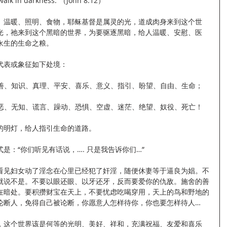
 walk in darkness.”（John 8:12）
、温暖、照明、食物，耶稣基督是属灵的光，道成肉身来到这个世
光，祂来到这个黑暗的世界，为要驱逐黑暗，给人温暖、安慰、医
永生的生命之粮。
代表或象征如下处境：
美善、知识、真理、平安、喜乐、意义、指引、盼望、自由、生命；
邪恶、无知、谎言、躁动、恐惧、空虚、迷茫、绝望、奴役、死亡！
的明灯，给人指引生命的道路。
是：“你们听见有话说，…. 只是我告诉你们…”
看见妇女动了淫念在心里已经犯了奸淫，随便休妻等于逼良为娼。不
就说不是。不要以眼还眼、以牙还牙，反而要爱你的仇敌。施舍的善
在暗处。要积攒财宝在天上，不要忧虑吃喝穿用，天上的鸟和野地的
论断人，免得自己被论断，你愿意人怎样待你，你也要怎样待人…
，这个世界该是何等的光明、美好、祥和，充满祝福、友爱和喜乐