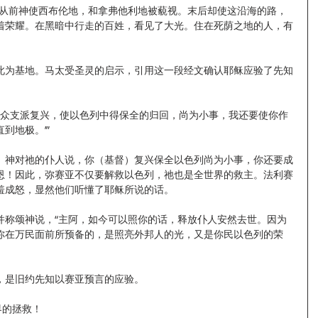
。从前神使西布伦地，和拿弗他利地被藐视。末后却使这沿海的路，
着荣耀。在黑暗中行走的百姓，看见了大光。住在死荫之地的人，有
此为基地。马太受圣灵的启示，引用这一段经文确认耶稣应验了先知
各众支派复兴，使以色列中得保全的归回，尚为小事，我还要使你作
到地极。’”
。神对祂的仆人说，你（基督）复兴保全以色列尚为小事，你还要成
恩！因此，弥赛亚不仅要解救以色列，祂也是全世界的救主。法利赛
羞成怒，显然他们听懂了耶稣所说的话。
并称颂神说，“主阿，如今可以照你的话，释放仆人安然去世。因为
你在万民面前所预备的，是照亮外邦人的光，又是你民以色列的荣
，是旧约先知以赛亚预言的应验。
界的拯救！