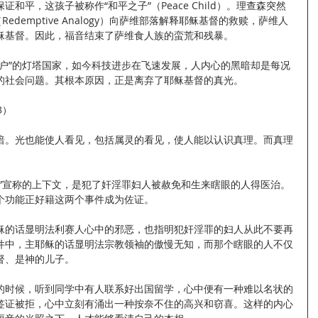
和平，这孩子被称作“和平之子”（Peace Child）。理查森突然
edemptive Analogy）向萨维部落解释耶稣基督的救赎，萨维人
稣基督。因此，福音结束了萨维食人族的蛮荒和残暴。
闭户”的灯塔国家，如今科技进步在飞速发展，人内心的黑暗却是每况
的社会问题。其根本原因，正是离弃了耶稣基督的真光。
3）
暗。光也能使人看见，包括属灵的看见，使人能以认识真理。而真理
光”宣称的上下文，是犯了奸淫罪妇人被赦免和生来瞎眼的人得医治。
个功能正好籍这两个事件成为佐证。
稣的话显明法利赛人心中的邪恶，也指明犯奸淫罪的妇人从此不要再
件中，主耶稣的话显明法宗教领袖的傲慢无知，而那个瞎眼的人不仅
督、是神的儿子。
的时候，听到同学中有人联系好出国留学，心中便有一种难以名状的
签证被拒，心中立刻有涌出一种按奈不住的高兴和窃喜。这样的内心