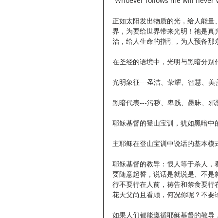
“Whoever follows me will never
正如太阳发出物质的光，给人能量
界，为要给世界带来光明！祂是真
治，给人生命的指引，为人预备那
在圣经的语境中，光明与黑暗分别
光明象征---圣洁、荣耀、智慧、
黑暗代表---污秽、卑贱、愚昧、
耶稣基督的登山宝训，犹如黑暗中
主耶稣在登山宝训中说话的基本模式
耶稣基督的教导：恨人等于杀人，
要随意起誓，说话是就说是、不是
行不要行在人前，祷告和禁食要行
花天父尚且看顾，何况你呢？不要
如果人们都能遵循耶稣基督的教导