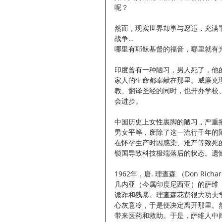
呢？
然而，现实世界却事与愿违，充满
战争…
哪里有耶稣基督的福音，哪里就有
印度曾有一种陋习，男人死了，他
家人的生命都奉献在那里。威廉克
教、翻译圣经的同时，也开办学校
会进步。
中国历史上女性裹脚的陋习，严重
男女平等，废除了这一流行千年的
在怀孕生产时因感染、难产等致死
锁国导致科技极端落后的状态。遗
1962年，唐. 理查森 （Don R
几内亚（今属印度尼西亚）的萨维（
诡诈和残暴。理查森花费很大功夫
心灰意冷，于是便决定离开那里。
带来医药和救助。于是，萨维人中