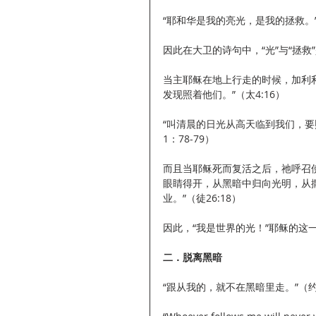
“耶和华是我的亮光，是我的拯救。”
因此在大卫的诗句中，“光”与“拯
当主耶稣在地上行走的时候，加利
发现照着他们。”（太4:16）
“叫清晨的日光从高天临到我们，
1：78-79）
而且当耶稣死而复活之后，祂呼召
眼睛得开，从黑暗中归向光明，从
业。”（徒26:18）
因此，“我是世界的光！”耶稣的
二．脱离黑暗
“跟从我的，就不在黑暗里走。”（约8