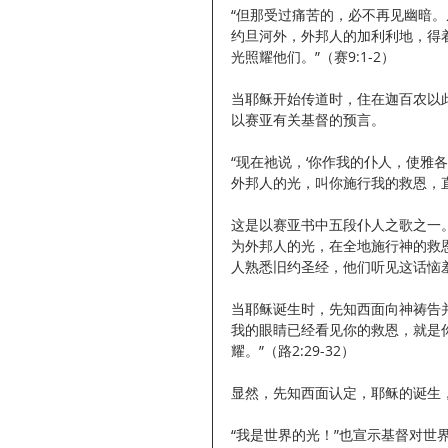
“但那受过痛苦的，必不再见幽暗
约旦河外，外邦人的加利利地，得
光照耀他们。”（赛9:1-2）
当耶稣开始传道时，住在迦百农以
以赛亚有关基督的预言。
“现在祂说，‘你作我的仆人，使雅
外邦人的光，叫你施行我的救恩，直
这是以赛亚书中五段仆人之歌之一
为外邦人的光，在全地施行神的救
人熟悉旧约圣经，他们听见这话恼
当耶稣诞生时，先知西面向神祷告
我的眼睛已经看见你的救恩，就是
耀。”（路2:29-32）
显然，先知西面认定，耶稣的诞生
“我是世界的光！”也宣示基督对世