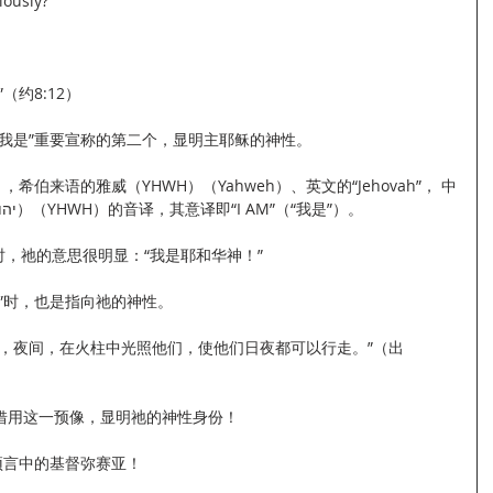
ously?
（约8:12）
我是”重要宣称的第二个，显明主耶稣的神性。
文的“耶和华，”都是对神的名字（יהוה）（YHWH）的音译，其意译即“I AM”（“我是”）。
）时，祂的意思很明显：“我是耶和华神！”
”时，也是指向祂的神性。
路，夜间，在火柱中光照他们，使他们日夜都可以行走。”（出
借用这一预像，显明祂的神性身份！
预言中的基督弥赛亚！