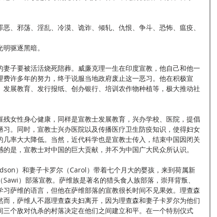
罪恶、邪荡、淫乱、冷漠、诡诈、倾轧、仇恨、争斗、恐怖、瘟疫、
光明驱逐黑暗。
的妻子要被活活烧死陪葬。威廉克理一生在印度宣教，他自己和他一
理费许多年的努力，终于说服当地政府废止这一恶习。他在积极宣
、发展教育、发行报纸、创办银行、培训农作物种植等，极大推动社
摧残女性身心健康，同样是宣教士发展教育，兴办学校、医院，提倡
陋习。同时，宣教士兴办医院以及传播医疗卫生防疫知识，使得妇女
的几率大大降低。当然，近代科学也是宣教士传入，结束中国因闭关
憾的是，宣教士对中国的巨大贡献，并不为中国广大民众所认识。
ichardson）和妻子卡罗尔（Carol）带着七个月大的婴孩，来到荷属新
Sawi）部落宣教。萨维族是著名的猎头食人族部落，崇拜背叛、
学习萨维的语言，但他在萨维部落的宣教很长时间不见果效。理查森
然而，萨维人不愿理查森夫妇离开，因为理查森和妻子卡罗尔为他们
间三个敌对仇杀的村落决定在他们之间建立和平。在一个特别仪式