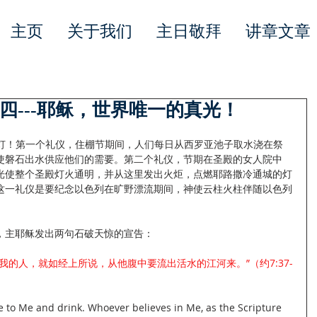
主页
关于我们
主日敬拜
讲章文章
四---耶稣，世界唯一的真光！
点灯！第一个礼仪，住棚节期间，人们每日从西罗亚池子取水浇在祭
使磐石出水供应他们的需要。第二个礼仪，节期在圣殿的女人院中
光使整个圣殿灯火通明，并从这里发出火炬，点燃耶路撒冷通城的灯
这一礼仪是要纪念以色列在旷野漂流期间，神使云柱火柱伴随以色列
，主耶稣发出两句石破天惊的宣告：
我的人，就如经上所说，从他腹中要流出活水的江河来。”（约7:37-
ome to Me and drink. Whoever believes in Me, as the Scripture 