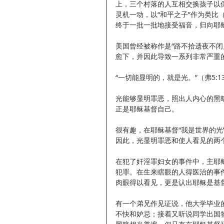
上，三个村落的人互相交换孩子以保证
灵机一动，以“和平之子”作为类比（R
终于一批一批地接受福音，归向耶
美国曾经被称作是“路不拾遗夜不
愈下，并因此导致一系列非常严重
“一切能显明的，就是光。”（弗5:1
光能够显明罪恶，照出人内心的黑
正是耶稣基督自己。
很有趣，在耶稣基督“我是世界的
因此，光显明罪恶和使人看见的两
在犯了奸淫罪妇女的事件中，主耶
犯罪。在生来瞎眼的人得医治的事
肉眼得以看见，更是认出耶稣是基
有一个弟兄作见证说，他大学毕业
不快和妒忌；接着又听说同学出国