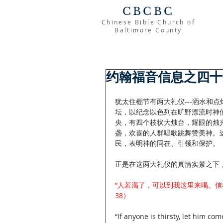
CBCBC
Chinese Bible Church of
Baltimore County
约翰福音信息之四十
犹太住棚节有两大礼仪---洒水和
坛，以纪念以色列在旷野漂流时神
央，有四个枝状大烛台，耀眼的烛
盏，欢喜的人群唱歌跳舞赞美神。
民，表明神的同在、引领和保护。
正是在这两大礼仪的真情实景之下
“人若渴了，可以到我这里来喝。信
38）
“If anyone is thirsty, let him c