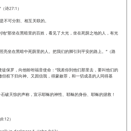
（诗27:1）
救”是不可分割、相互关联的。
利地“那坐在黑暗里的百姓，看见了大光，坐在死荫之地的人，有光
要照亮坐在黑暗中死荫里的人。把我们的脚引到平安的路上。”（路
使徒保罗，向他吩咐福音使命：“我差你到他们那里去，要叫他们的
撒但权下归向神。又因信我，得蒙赦罪，和一切成圣的人同得基
这一石破天惊的声称，宣示耶稣的神性、耶稣的身份、耶稣的拯救！
:12）