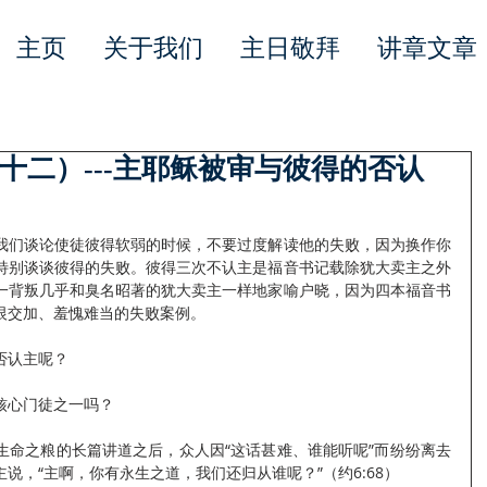
主页
关于我们
主日敬拜
讲章文章
十二）---主耶稣被审与彼得的否认
我们谈论使徒彼得软弱的时候，不要过度解读他的失败，因为换作你
特别谈谈彼得的失败。彼得三次不认主是福音书记载除犹大卖主之外
一背叛几乎和臭名昭著的犹大卖主一样地家喻户晓，因为四本福音书
恨交加、羞愧难当的失败案例。
否认主呢？
核心门徒之一吗？
生命之粮的长篇讲道之后，众人因“这话甚难、谁能听呢”而纷纷离去
说，“主啊，你有永生之道，我们还归从谁呢？”（约6:68）