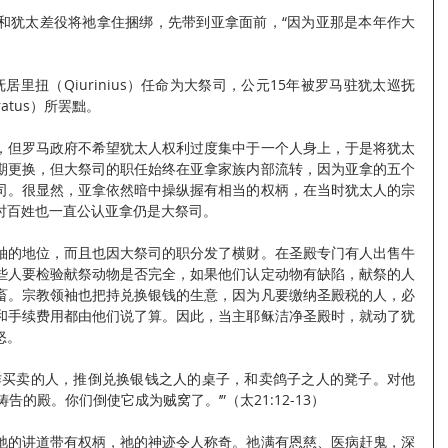
和犹太差役将祂拿住捆绑，先带到亚拿面前，“因为亚那是本年作大
里扭（Qiurinius）任命为大祭司，公元15年被罗马驻犹太巡抚
ratus）所罢黜。
，但罗马政府不希望犹太人权利过度集中于一个人身上，于是将犹太
期更换，但大祭司的职任始终在亚拿家族内部流转，因为亚拿的五个
司。很显然，亚拿依然暗中操纵握有相当的权柄，在当时犹太人的宗
时百姓也一直公认亚拿仍是大祭司。
袖的地位，而且也因大祭司的职分发了横财。在圣殿专门有人出售牛
些人要检验献祭动物是否完全，如果他们认定动物有缺陷，献祭的人
畜。宗教领袖也把持兑换银钱的生意，因为凡要缴纳圣殿税的人，必
和手续费用都由他们说了算。因此，当主耶稣洁净圣殿时，就动了犹
怒。
作买卖的人，推倒兑换银钱之人的桌子，和卖鸽子之人的凳子。对他
的殿。你们倒使它成为贼窝了。’”（太21:12-13）
祂的讲道带有权柄，祂的神迹令人称奇。祂满有恩慈、医病赶鬼，深