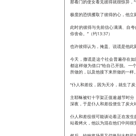
那看门的使女看见彼得就很惊异，“
极度的恐惧攫取了彼得的心，他立刻
此时的彼得与先前信心满满、自夸
你舍命。”（约13:37）
也许彼得认为，掩盖、说谎是他此
今天，撒谎是这个社会普遍存在如
都这样做为借口”给自己开脱。一
所做的，以及他接下来所做的一样
“仆人和差役，因为天冷，就生了炭
主耶稣被钉十字架正值逾越节时分
深夜，于是仆人和差役便生了炭火
仆人和差役很可能谈论着正在发生
站着烤火，他以为混在他们中间很
然后，约翰将场景又切换到大祭司