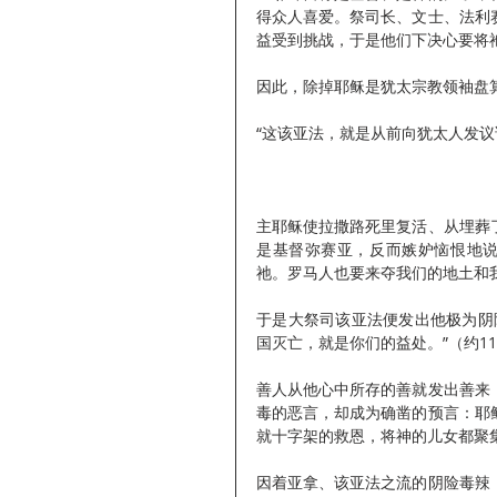
得众人喜爱。祭司长、文士、法利
益受到挑战，于是他们下决心要将
因此，除掉耶稣是犹太宗教领袖盘
“这该亚法，就是从前向犹太人发议论
主耶稣使拉撒路死里复活、从埋葬
是基督弥赛亚，反而嫉妒恼恨地说
祂。罗马人也要来夺我们的地土和我们
于是大祭司该亚法便发出他极为阴
国灭亡，就是你们的益处。”（约11:4
善人从他心中所存的善就发出善来
毒的恶言，却成为确凿的预言：耶
就十字架的救恩，将神的儿女都聚
因着亚拿、该亚法之流的阴险毒辣