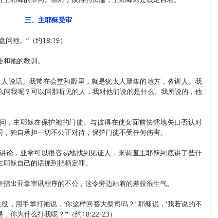
三、主耶稣受审
问祂。”（约18:19）
徒和祂的教训。
对世人说话。我常在会堂和殿里，就是犹太人聚集的地方，教训人。我
么问我呢？可以问那听见的人，我对他们说的是什么。我所说的，他
问，主耶稣在保护祂的门徒。与彼得在使女面前怯懦地矢口否认对
司，独自承担一切不公正对待，保护门徒不受任何伤害。
讲论，亚拿可以很容易地找到见证人，来调查主耶稣到底讲了些什
主耶稣自己的话抓到把柄定罪。
并指出亚拿审讯程序的不公，这令旁边站着的差役很生气。
役，用手掌打祂说，‘你这样回答大祭司吗？’ 耶稣说，‘我若说的不
为什么打我呢？’”（约18:22-23）