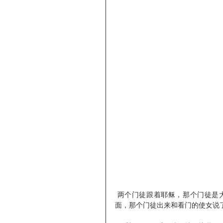
 两个门徒跟着耶稣，那个门徒是大祭司所认识的，就跟着耶稣进了大祭司的院子，彼得却被挡在外
面，那个门徒出来和看门的使女说