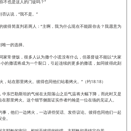
你不也是这人的门徒吗？”
否认说，“我不是。”
的彼得简直判若两人：“主啊，我为什么现在不能跟你去？我愿意为
刻唯一的选择。
同家常便饭，很多人认为撒个小谎没有什么，但基督徒不能以“大家
个小的撒谎将成为一个裂口，引起连续的更多的撒谎，如同彼得此刻
。
火，站在那里烤火。彼得也同他们站着烤火。”（约18:18）
，中东巴勒斯坦的气候在太阳落山之后气温将大幅下降，而此时又是
站在那里烤火。这个细节侧面证实作者约翰是一位在场的见证人。
的事，他们一边烤火，一边讲些笑话、发些议论。彼得也同他们一起
安全。
对主耶稣的审问。相对于彼得的怯懦，主耶稣却是镇定自若。