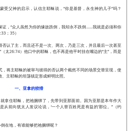
蒙受父神的启示，认信主耶稣说，“你是基督，永生神的儿子”吗？
保证，“众人虽然为你的缘故跌倒，我却永不跌倒……我就是必须和你
33；35）
得否认了主，而且还不是一次、两次，乃是三次，并且最后一次甚至
（太26:74）他口中的耶稣，也不再是他平时挂在嘴边的“主”，而是
式，将主耶稣的被审与彼得的否认两个截然不同的场景交替呈现，使
败、主耶稣的坦荡镇定形成鲜明比照。
一、亚拿的狡猾
，就拿住耶稣，把祂捆绑了，先带到亚那面前。因为亚那是本年作大
是从前向犹太人发议论说，‘一个人替百姓死是有益的’那位。”（约
扑倒在地，有谁能够把祂捆绑呢？