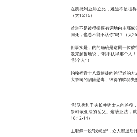
在凯撒利亚腓立比，难道不是彼得
（太16:16）
难道不是彼得振振有词地向主耶稣
同死，也总不能不认你”吗？（太26:
但事实是，的的确确是这同一位彼
发咒起誓地说，“我不认得那个人！”
“那个人”！
约翰福音十八章使徒约翰记述的方
大祭司的阴险恶毒、彼得的软弱失
“那队兵和千夫长并犹太人的差役
祭司该亚法的岳父。这该亚法，就
18:12-14）
主耶稣一说“我就是”，众人都退后