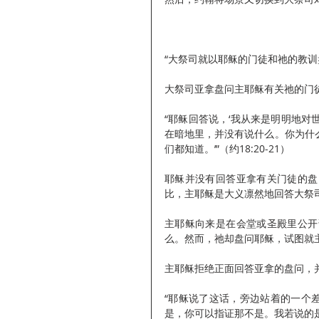
“大祭司就以耶稣的门徒和祂的教训盘
大祭司亚拿盘问主耶稣有关祂的门
“耶稣回答说，‘我从来是明明地
在暗地里，并没有说什么。你为什
们都知道。’”（约18:20-21）
耶稣并没有回答亚拿有关门徒的盘
比，主耶稣是大义凛然地回答大祭
主耶稣向来是在会堂或圣殿里公开
么。然而，祂却盘问耶稣，试图就
主耶稣拒绝正面回答亚拿的盘问，
“耶稣说了这话，旁边站着的一个差
是，你可以指证那不是。我若说的是，你