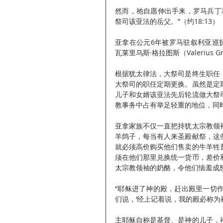
然而，祂自愿伸出手来，罗马兵丁
祭司该亚法的岳父。”（约18:13）
亚拿在公元6年被罗马驻叙利亚巡抚居
瓦莱里乌斯·格拉图斯（Valerius G
根据犹太律法，大祭司是终生职任
大祭司的职任定期更换。虽然是定
儿子和女婿该亚法先后轮流做大祭
教事务中占有举足轻重的地位，同
亚拿家族不仅一直把持犹太宗教领
羊鸽子，每当有人来圣殿献祭，这
就必须高价购买他们售卖的牛羊牲
须在他们那里兑换统一货币，差价
太宗教领袖的奶酪，令他们恼羞成
“耶稣进了神的殿，赶出殿里一切
们说，‘经上记着说，我的殿必称为祷告
主耶稣自称是基督、是神的儿子，