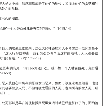
赛人妒火中烧，深感耶稣威胁了他们的地位，又加上他们的贪婪和利
祂处之而后快。
算已久的图谋。
说‘一个人替百姓死是有益的’那位。”（约18:14）
了四天的坟墓里走出来，这么大的神迹犹太人不考虑这一位究竟是不
，“这人行好些神迹，我们怎么办呢？若这样由着祂，人人都要信
的百姓。”（约11:47-48）
险恶毒的高见，“你们不知道什么。独不想一个人替百姓死，免得通
9-50）
，恶人从他心中所存的恶就发出恶来。然而，该亚法哪里知道，他阴
稣的确要替众人死，不但替犹太通国的人死，也为所有的世人死，成
集归一。
，处死耶稣是早在祂使拉撒路死里复活时就已经盘算好了的，而约翰