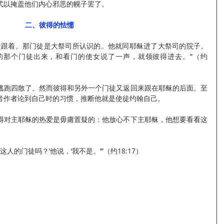
式以掩盖他们内心邪恶的幌子罢了。
二、彼得的怯懦
徒跟着。那门徒是大祭司所认识的。他就同耶稣进了大祭司的院子。
的那个门徒出来，和看门的使女说了一声，就领彼得进去。”（约
逃跑四散了。然而彼得和另外一个门徒又返回来跟在耶稣的后面。至
音作者论到自己时的习惯，推断他就是使徒约翰自己。
得对主耶稣的热爱是毋庸置疑的：他放心不下主耶稣，他想要看看这
人的门徒吗？’他说，‘我不是。’”（约18:17） 