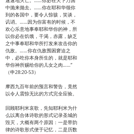
速速地灭亡。……你必在天下万国
中抛来抛去。……你在耶和华领你
到的各国中，要令人惊骇，笑谈，
讥诮。……因为你富有的时候，不
欢心乐意地事奉耶和华你的神，所
以你必在饥饿，干渴，赤露，缺乏
之中事奉耶和华所打发来攻击你的
仇敌。……你在仇敌围困窘迫之
中，必吃你本身所生的，就是耶和
华你神所赐给你的儿女之肉……”
（申28:20-53）
摩西九百年前的预言和警告，竟然
以令人震惊无比的方式完全应验。
回顾耶利米哀歌，先知耶利米为什
么以离合体诗歌的形式记录圣城的
毁灭，大概有两个原因：一是带韵
律的诗歌形式便于记忆，二是历数