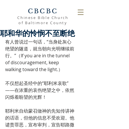
CBCBC
Chinese Bible Church
of Baltimore County
耶和华的怜悯不至断绝
有人曾说过一句话，“当身处灰心
绝望的隧道，就当朝向光明继续前
行。”（If you are in the tunnel 
of discouragement, keep 
walking toward the light.）
不仅想起圣经中的“耶利米哀歌”
——在浓重的哀伤绝望之中，依然
闪烁着盼望的光辉！
耶利米自幼蒙召做神的先知传讲神
的话语，但他的信息不受欢迎。他
谴责罪恶，宣布审判，宣告耶路撒