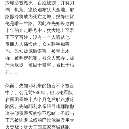
冷城必被毁灭，百姓被掳，并有刀
剑、饥荒、瘟疫遍布犹大全地。耶
路撒冷将成为死亡之城，投降巴比
伦是唯一生路。因此在先知长达四
十年的奔走呼号中，犹大地上至君
王下至百姓，没有一个人听从他，
反而人人痛恨他，众人联手加害
他。先知被威胁谋害，被带上木
枷，被判定死罪，被众人戏弄，被
污为叛徒，被囚于监牢，被投于枯
井……
然而，先知耶利米的预言不幸被言
中了。公元前586年，巴比伦军队
在围困圣城十八个月之后耶路撒冷
陷落。先知耶利米亲眼目睹耶路撒
冷被倾覆毁灭的惨不忍睹：圣殿与
王宫被恼羞成怒的巴比伦军兵用大
火焚烧；犹大王西底家弃城逃跑，