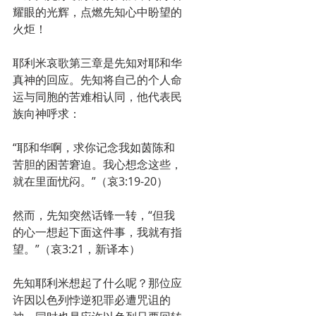
耀眼的光辉，点燃先知心中盼望的
火炬！
耶利米哀歌第三章是先知对耶和华
真神的回应。先知将自己的个人命
运与同胞的苦难相认同，他代表民
族向神呼求：
“耶和华啊，求你记念我如茵陈和
苦胆的困苦窘迫。我心想念这些，
就在里面忧闷。”（哀3:19-20）
然而，先知突然话锋一转，“但我
的心一想起下面这件事，我就有指
望。”（哀3:21，新译本）
先知耶利米想起了什么呢？那位应
许因以色列悖逆犯罪必遭咒诅的