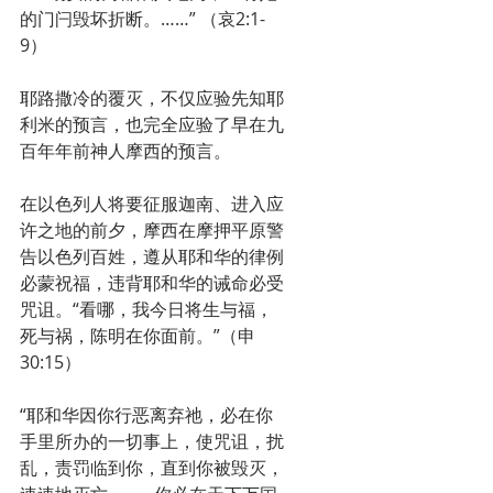
的门闩毁坏折断。……” （哀2:1-
9）
耶路撒冷的覆灭，不仅应验先知耶
利米的预言，也完全应验了早在九
百年年前神人摩西的预言。
在以色列人将要征服迦南、进入应
许之地的前夕，摩西在摩押平原警
告以色列百姓，遵从耶和华的律例
必蒙祝福，违背耶和华的诫命必受
咒诅。“看哪，我今日将生与福，
死与祸，陈明在你面前。”（申
30:15）
“耶和华因你行恶离弃祂，必在你
手里所办的一切事上，使咒诅，扰
乱，责罚临到你，直到你被毁灭，