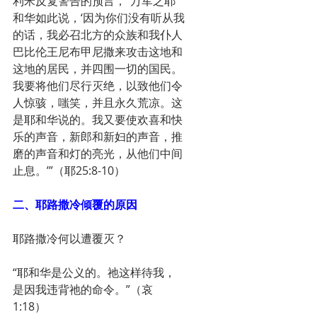
利米反复警告的预言，“万军之耶
和华如此说，‘因为你们没有听从我
的话，我必召北方的众族和我仆人
巴比伦王尼布甲尼撒来攻击这地和
这地的居民，并四围一切的国民。
我要将他们尽行灭绝，以致他们令
人惊骇，嗤笑，并且永久荒凉。这
是耶和华说的。我又要使欢喜和快
乐的声音，新郎和新妇的声音，推
磨的声音和灯的亮光，从他们中间
止息。’”（耶25:8-10）
二、耶路撒冷倾覆的原因
耶路撒冷何以遭覆灭？
“耶和华是公义的。祂这样待我，
是因我违背祂的命令。”（哀
1:18）