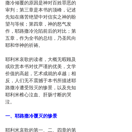
撒冷倾覆的原因是神对百姓罪恶的
审判；第三章是本书的顶峰，记述
先知在痛苦绝望中对信实之神的盼
望与等候；第四章，神的怒气发
作，耶路撒冷沦陷前后的对比；第
五章，作为全书的总结，乃圣民向
耶和华神的祈祷。
耶利米哀歌的读者，大概无暇顾及
或欣赏本书对仗严谨的优美，文学
价值的高超，艺术成就的卓越；相
反，人们无不震撼于本书所描述耶
路撒冷遭受毁灭的惨景，以及先知
耶利米椎心泣血、肝肠寸断的哭
泣。
一、耶路撒冷覆灭的惨景
耶利米哀歌的第一、二、四章的第