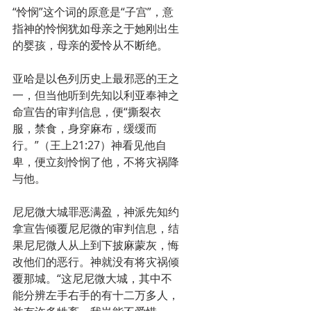
“怜悯”这个词的原意是“子宫”，意
指神的怜悯犹如母亲之于她刚出生
的婴孩，母亲的爱怜从不断绝。
亚哈是以色列历史上最邪恶的王之
一，但当他听到先知以利亚奉神之
命宣告的审判信息，便“撕裂衣
服，禁食，身穿麻布，缓缓而
行。”（王上21:27）神看见他自
卑，便立刻怜悯了他，不将灾祸降
与他。
尼尼微大城罪恶满盈，神派先知约
拿宣告倾覆尼尼微的审判信息，结
果尼尼微人从上到下披麻蒙灰，悔
改他们的恶行。神就没有将灾祸倾
覆那城。“这尼尼微大城，其中不
能分辨左手右手的有十二万多人，