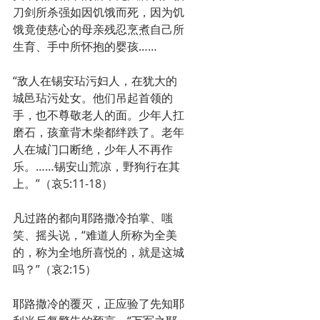
刀剑所杀强如因饥饿而死，因为饥
饿竟使慈心的母亲残忍烹煮自己所
生育、手中所怀抱的婴孩……
“敌人在锡安玷污妇人，在犹大的
城邑玷污处女。他们吊起首领的
手，也不尊敬老人的面。少年人扛
磨石，孩童背木柴都绊跌了。老年
人在城门口断绝，少年人不再作
乐。……锡安山荒凉，野狗行在其
上。”（哀5:11-18）
凡过路的都向耶路撒冷拍掌、嗤
笑、摇头说，“难道人所称为全美
的，称为全地所喜悦的，就是这城
吗？”（哀2:15）
耶路撒冷的覆灭，正应验了先知耶