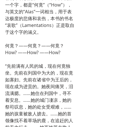
一个字，都是“何竟”（“How”），
与英文的“Alas”一词相当，用于表
达极度的悲痛和哀伤，本书的书名
“哀歌”（Lamentations）正是取自
于这个字的涵义。
何竟？——何竟？——何竟？
How? ——How? ——How?
“先前满有人民的城，现在何竟独
坐。先前在列国中为大的，现在竟
如寡妇。先前在诸省中为王后的，
现在成为进贡的。她夜间痛哭，泪
流满腮。……她住在列国中，寻不
着安息。……她的城门凄凉，她的
祭司叹息，她的处女受艰难，……
她的孩童被敌人掳去。……她的首
领像找不着草场的鹿，在追赶的人