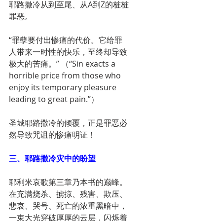
耶路撒冷从到至尾、从A到Z的桩桩
罪恶。
“罪孽要付出惨痛的代价。它给罪
人带来一时性的快乐，至终却导致
极大的苦痛。” （“Sin exacts a 
horrible price from those who 
enjoy its temporary pleasure 
leading to great pain.”）
圣城耶路撒冷的倾覆，正是罪恶必
然导致咒诅的惨痛明证！
三、耶路撒冷灾中的盼望
耶利米哀歌第三章乃本书的巅峰。
在充满烧杀、掳掠、残害、欺压、
悲哀、哭号、死亡的浓重黑暗中，
一束大光穿破厚厚的云层，闪烁着