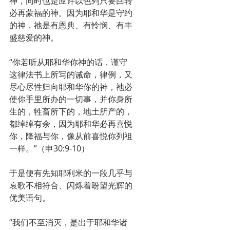
神，同时也是应许以色列只要回转
必再蒙福的神。因为耶和华是守约
的神，祂是有恩典、有怜悯、有丰
盛慈爱的神。
“你若听从耶和华你神的话，谨守
这律法书上所写的诫命，律例，又
尽心尽性归向耶和华你的神，祂必
使你手里所办的一切事，并你身所
生的，牲畜所下的，地土所产的，
都绰绰有余，因为耶和华必再喜悦
你，降福与你，像从前喜悦你列祖
一样。”（申30:9-10）
于是便有先知耶利米的一段几乎与
哀歌不相符合、闪烁着盼望光辉的
优美语句。
“我们不至消灭，是出于耶和华诸