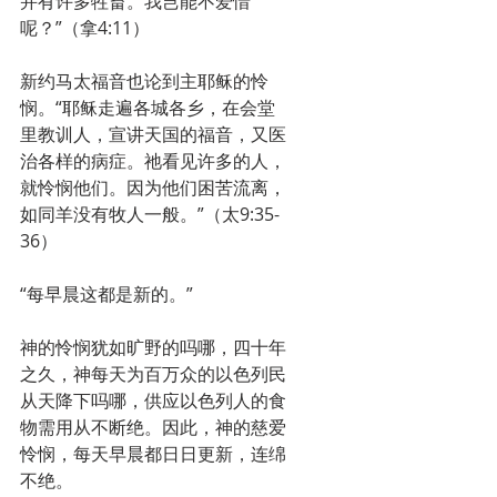
并有许多牲畜。我岂能不爱惜
呢？”（拿4:11）
新约马太福音也论到主耶稣的怜
悯。“耶稣走遍各城各乡，在会堂
里教训人，宣讲天国的福音，又医
治各样的病症。祂看见许多的人，
就怜悯他们。因为他们困苦流离，
如同羊没有牧人一般。”（太9:35-
36）
“每早晨这都是新的。”
神的怜悯犹如旷野的吗哪，四十年
之久，神每天为百万众的以色列民
从天降下吗哪，供应以色列人的食
物需用从不断绝。因此，神的慈爱
怜悯，每天早晨都日日更新，连绵
不绝。