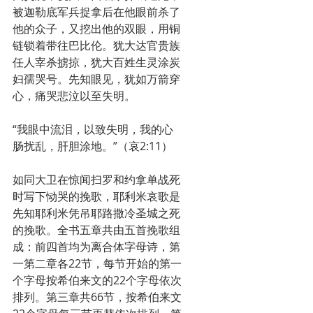
被迦勒底军兵捉拿后在他眼前杀了
他的众子，又挖出他的双眼，用铜
链锁着带往巴比伦。犹大达官贵族
任人宰杀掳掠，犹大百姓生灵涂炭
妇孺哭号。先知眼见，犹如万箭穿
心，痛哭悲泣以至失明。
“我眼中流泪，以致失明，我的心
肠扰乱，肝胆涂地。”（哀2:11）
如同大卫在惊闻扫罗和约拿单战死
时写下恸哭的挽歌，耶利米哀歌是
先知耶利米凭吊耶路撒冷圣城之死
的挽歌。全书五章共由五首挽歌组
成：前四首均为离合体字母诗，第
一第二章各22节，每节开始的第一
个字母按希伯来文的22个字母依次
排列。第三章共66节，按希伯来文