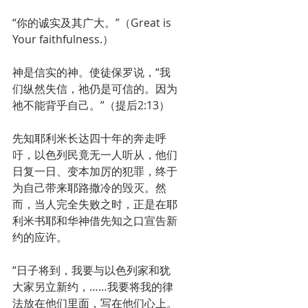
“你的诚实及其广大。”（Great is 
Your faithfulness.）
神是信实的神。使徒保罗说，“我
们纵然失信，祂仍是可信的。因为
祂不能背乎自己。”（提后2:13）
先知耶利米长达四十年的奔走呼
吁，以色列民竟无一人听从，他们
日复一日、变本加厉的犯罪，终于
为自己带来耶路撒冷的毁灭。然
而，当人完全失败之时，正是在耶
利米书耶和华神借先知之口宣告新
约的应许。
“日子将到，我要与以色列家和犹
大家另立新约，……我要将我的律
法放在他们里面，写在他们心上。