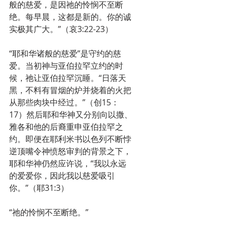
般的慈爱，是因祂的怜悯不至断
绝。每早晨，这都是新的。你的诚
实极其广大。”（哀3:22-23）
“耶和华诸般的慈爱”是守约的慈
爱。当初神与亚伯拉罕立约的时
候，祂让亚伯拉罕沉睡。“日落天
黑，不料有冒烟的炉并烧着的火把
从那些肉块中经过。”（创15：
17）然后耶和华神又分别向以撒、
雅各和他的后裔重申亚伯拉罕之
约。即便在耶利米书以色列不断悖
逆顶嘴令神愤怒审判的背景之下，
耶和华神仍然应许说，“我以永远
的爱爱你，因此我以慈爱吸引
你。”（耶31:3）
“祂的怜悯不至断绝。”