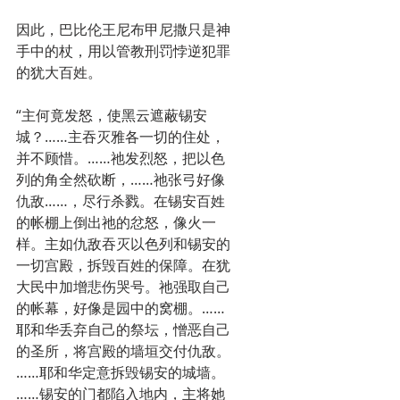
因此，巴比伦王尼布甲尼撒只是神
手中的杖，用以管教刑罚悖逆犯罪
的犹大百姓。
“主何竟发怒，使黑云遮蔽锡安
城？……主吞灭雅各一切的住处，
并不顾惜。……祂发烈怒，把以色
列的角全然砍断，……祂张弓好像
仇敌……，尽行杀戮。在锡安百姓
的帐棚上倒出祂的忿怒，像火一
样。主如仇敌吞灭以色列和锡安的
一切宫殿，拆毁百姓的保障。在犹
大民中加增悲伤哭号。祂强取自己
的帐幕，好像是园中的窝棚。……
耶和华丢弃自己的祭坛，憎恶自己
的圣所，将宫殿的墙垣交付仇敌。
……耶和华定意拆毁锡安的城墙。
……锡安的门都陷入地内，主将她