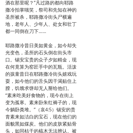
酒在那里呢？”凡过路的都向耶路
撒冷拍掌嗤笑，祭司和先知在神的
圣所被杀，耶路撒冷街头尸横遍
地，老年人、少年人、处女和壮丁
都一同倒在刀下……
耶路撒冷昔日美如黄金，如今却失
光变色，圣所的石头倒在街头市
口。锡安宝贵的众子夕如精金，现
在何竟算为窑匠手中的瓦瓶。活泼
的孩童昔日在耶路撒冷街头嬉戏玩
耍，如今他们的舌头因干渴贴住上
膛，饥饿求饼却无人掰给他们。
“素来吃美好食物的，现今在街上
变为孤寒。素来卧朱红褥子的，现
今躺卧粪堆。”（哀4:5）锡安的贵
胄素来如洁白的宝石，现在他们的
面貌黑如煤炭。他们的皮肤紧贴骨
头，如同枯干的槁木无法辨认。被