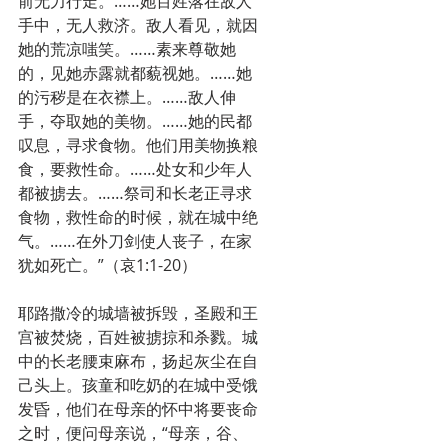
前无力行走。……她百姓落在敌人
手中，无人救济。敌人看见，就因
她的荒凉嗤笑。……素来尊敬她
的，见她赤露就都藐视她。……她
的污秽是在衣襟上。……敌人伸
手，夺取她的美物。……她的民都
叹息，寻求食物。他们用美物换粮
食，要救性命。……处女和少年人
都被掳去。……祭司和长老正寻求
食物，救性命的时候，就在城中绝
气。……在外刀剑使人丧子，在家
犹如死亡。”（哀1:1-20）
耶路撒冷的城墙被拆毁，圣殿和王
宫被焚烧，百姓被掳掠和杀戮。城
中的长老腰束麻布，扬起灰尘在自
己头上。孩童和吃奶的在城中受饿
发昏，他们在母亲的怀中将要丧命
之时，便问母亲说，“母亲，谷、