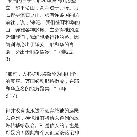
“末后的日子，耶和华殿的山必坚
立，超乎诸山，高举过于万岭。万
民都要流归这山。必有许多国的民
前往，说，‘来吧，我们登耶和华的
山。奔雅各神的殿。主必将祂的道
教训我们，我们也要行祂的路。因
为训诲必出于锡安，耶和华的言
语，必出于耶路撒冷。”（赛2:2-
3）
“那时，人必称耶路撒冷为耶和华
的宝座。万国必到耶路撒冷，在耶
和华立名的地方聚集。”（耶
3:17）
神并没有也永远不会弃绝祂的选民
以色列，神也没有将给以色列的应
许转移给教会。神是信实的，也是
可畏的！因此每个人都应该铭记神