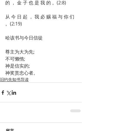
的 ， 金 子 也 是 我 的 。(2:8)
从 今 日 起 ， 我 必 赐 福 与 你 们 
。(2:19)
哈该书与今日信徒
尊主为大为先;
不可懒惰;
神是信实的;
神奖赏忠心者。
旧约先知书导读
留言