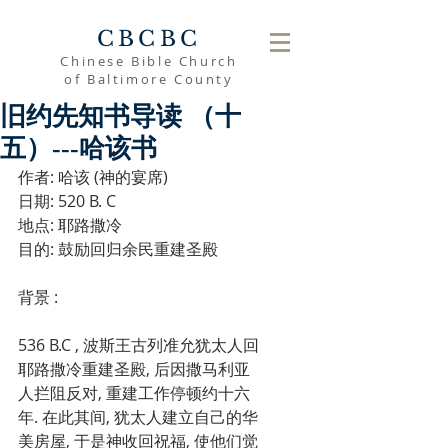
CBCBC
Chinese Bible Church
of Baltimore County
旧约先知书导读 （十
五）---哈该书
作者: 哈该 (神的宴席)
日期: 520 B. C
地点: 耶路撒冷
目的: 鼓励回归余民重建圣殿
背景 :
536 B.C , 波斯王古列准允犹太人回
耶路撒冷重建圣殿, 后因撒马利亚
人拦阻反对, 重建工作停顿约十六
年. 在此其间, 犹太人建立自己的华
美房屋, 于是神收回祝福, 使他们觉