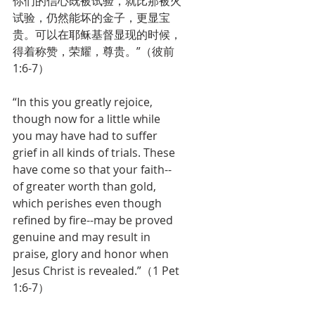
你们的信心既被试验，就比那被火
试验，仍然能坏的金子，更显宝
贵。可以在耶稣基督显现的时候，
得着称赞，荣耀，尊贵。”（彼前
1:6-7）
“In this you greatly rejoice, 
though now for a little while 
you may have had to suffer 
grief in all kinds of trials. These 
have come so that your faith--
of greater worth than gold, 
which perishes even though 
refined by fire--may be proved 
genuine and may result in 
praise, glory and honor when 
Jesus Christ is revealed.”（1 Pet 
1:6-7）