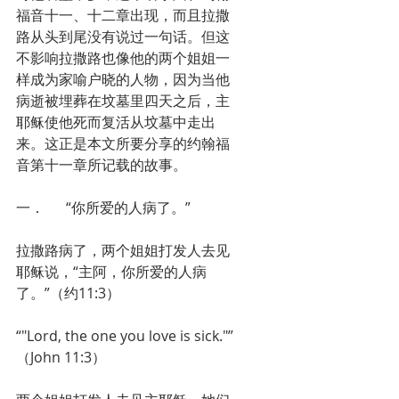
福音十一、十二章出现，而且拉撒
路从头到尾没有说过一句话。但这
不影响拉撒路也像他的两个姐姐一
样成为家喻户晓的人物，因为当他
病逝被埋葬在坟墓里四天之后，主
耶稣使他死而复活从坟墓中走出
来。这正是本文所要分享的约翰福
音第十一章所记载的故事。
一．      “你所爱的人病了。”
拉撒路病了，两个姐姐打发人去见
耶稣说，“主阿，你所爱的人病
了。”（约11:3）
“"Lord, the one you love is sick."”
（John 11:3）