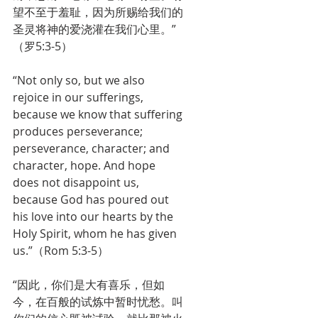
望不至于羞耻，因为所赐给我们的
圣灵将神的爱浇灌在我们心里。”
（罗5:3-5）
“Not only so, but we also 
rejoice in our sufferings, 
because we know that suffering 
produces perseverance; 
perseverance, character; and 
character, hope. And hope 
does not disappoint us, 
because God has poured out 
his love into our hearts by the 
Holy Spirit, whom he has given 
us.”（Rom 5:3-5）
“因此，你们是大有喜乐，但如
今，在百般的试炼中暂时忧愁。叫