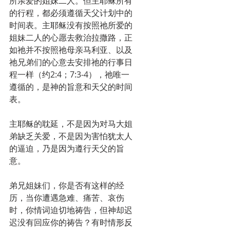
所亲爱的姐妹二人。但主耶稣所有
的行程，都必须遵循天父计划中的
时间表。主耶稣没有按照祂所爱的
姐妹二人的心愿去救治拉撒路，正
如祂并不按照祂母亲马利亚、以及
祂兄弟们的心意去安排祂的行事日
程一样（约2:4；7:3-4），祂唯一
遵循的，是神的旨意和天父的时间
表。
主耶稣的耽延，不是因为对马大姐
弟缺乏关爱，不是因为害怕犹太人
的逼迫，乃是因为遵行天父的旨
意。
弟兄姐妹们，你是否有这样的经
历，当你遭遇急难、痛苦、哀伤
时，你情词迫切地祷告，但神却迟
迟没有回应你的祷告？有时情形反