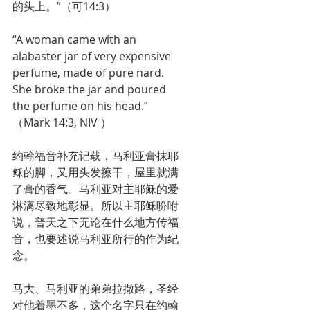
的头上。”（可14:3）
“A woman came with an 
alabaster jar of very expensive 
perfume, made of pure nard. 
She broke the jar and poured 
the perfume on his head.”
（Mark 14:3, NIV ）
约翰福音补充记载，马利亚膏抹耶
稣的脚，又用头发擦干，屋里就满
了膏的香气。马利亚对主耶稣的爱
淋漓尽致地彰显。所以主耶稣吩咐
说，普天之下无论在什么地方传福
音，也要述说马利亚所行的作为纪
念。
马大、马利亚的弟弟拉撒路，圣经
对他着墨不多，这个名字只在约翰