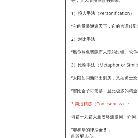
等，大大增强诗歌的效果。
1）拟人手法（Personification）
“它的量带通遍天下，它的言语传到地
2）对比手法
“愿你赦免我隐而未现的过错。求你拦
3）比喻手法（Metaphor or Simil
“太阳如同新郎出洞房，又如勇士欢然
“都比金子可羡慕，且比极多的精金
3.简洁精炼（Conciseness）：
诗篇十九篇大量省略连接词、介词
“耶和华的律法全备，
能苏醒人心。