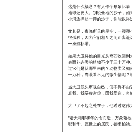
这是什么概念？有人作个形象比喻
地球还要大。别说全地的沙子，如
小河边捧起一捧的沙子，你能数得
尤其是，夜晚所见的星空，一颗颗
很孤独，因为它们相互之间距离遥
一座航标塔。
如果大卫将他的目光从穹苍收回到大地，
表面花卉类的植物不少于三十万种
过它们是从哪里来的？动物类又如何
一万种，肉眼看不见的微生物呢？
当大卫低头审视自己，便不得不由
庇我。我要称谢你，因我受造，奇妙可
大卫了不起之处在于，他透过这伟
“诸天藉耶和华的命而造，万象藉
耶和华。愿世上的居民，都惧怕祂。因