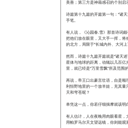
美善；第三方是神藉感召的个别启
诗篇第十九篇的开篇第一句：“诸天
手笔。
有人说，《沁园春.雪》那首诗词颇
把他们放在眼里，又大手一挥，将
的北方，局限于“长城内外、大河上
然而，诗篇十九篇开篇就是“诸天
星体与地球的距离，动辄以几百亿
里，就已经是“万里雪飘”所及范围
再说，帝王口出豪言壮语，自是顺
利恒野地里的一个放羊娃，充其量
天和穹苍呢？
单凭这一点，你若仔细揣摩就该明白
有人估计，人在夜晚用肉眼看星，
用帕罗马尔天文望远镜，你则能观