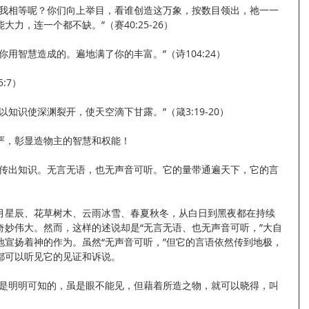
与我相等呢？你们向上举目，看谁创造这万象，按数目领出，祂一一
力，连一个都不缺。”（赛40:25-26）
用智慧造成的。遍地满了你的丰富。”（诗104:24）
:7）
知识使深渊裂开，使天空滴下甘露。”（箴3:19-20）
严，彰显造物主的智慧和权能！
夜传出知识。无言无语，也无声音可听。它的量带通遍天下，它的言
月星辰、花草树木、云雨冰雪、春夏秋冬，从白日到黑夜都在持续
奇妙伟大。然而，这样的述说却是“无言无语、也无声音可听，”大自
地宣扬着神的作为。虽然“无声音可听，”但它的言语依然传到地极，
都可以听见它的见证和诉说。
性是明明可知的，虽是眼不能见，但藉着所造之物，就可以晓得，叫