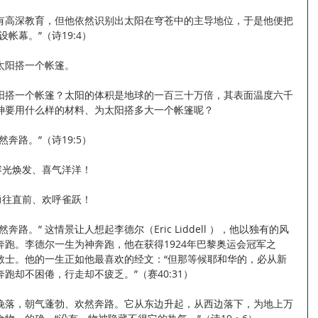
有高深教育，但他依然识别出太阳在穹苍中的主导地位，于是他便把
帐幕。”（诗19:4）
为太阳搭一个帐篷。
阳搭一个帐篷？太阳的体积是地球的一百三十万倍，其表面温度六千
神要用什么样的材料、为太阳搭多大一个帐篷呢？
奔路。”（诗19:5）
容光焕发、喜气洋洋！
勇往直前、欢呼雀跃！
路。” 这情景让人想起李德尔（Eric Liddell ），他以独有的风
跑。李德尔一生为神奔跑，他在获得1924年巴黎奥运会冠军之
教士。他的一生正如他最喜欢的经文：“但那等候耶和华的，必从新
跑却不困倦，行走却不疲乏。”（赛40:31）
晚落，朝气蓬勃、欢然奔路。它从东边升起，从西边落下，为地上万