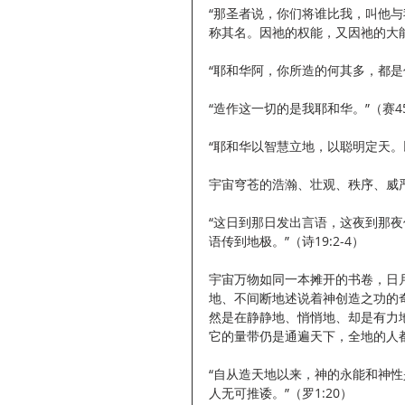
“那圣者说，你们将谁比我，叫他
称其名。因祂的权能，又因祂的大能大
“耶和华阿，你所造的何其多，都是你
“造作这一切的是我耶和华。”（赛45
“耶和华以智慧立地，以聪明定天。以
宇宙穹苍的浩瀚、壮观、秩序、威
“这日到那日发出言语，这夜到那
语传到地极。”（诗19:2-4）
宇宙万物如同一本摊开的书卷，日
地、不间断地述说着神创造之功的
然是在静静地、悄悄地、却是有力
它的量带仍是通遍天下，全地的人
“自从造天地以来，神的永能和神
人无可推诿。”（罗1:20）