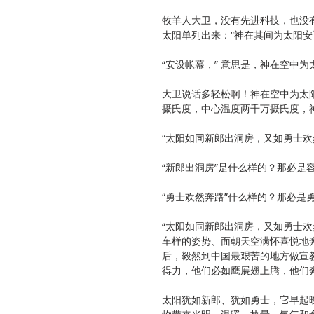
牧羊人大卫，没有先进科技，也没
太阳单列出来：“神在其间为太阳安设
“安设帐幕，” 意思是，神在空中
大卫说话多轻松啊！神在空中为太
摄氏度，中心温度两千万摄氏度，
“太阳如同新郎出洞房，又如勇士欢然
“新郎出洞房”是什么样的？那必是
“勇士欢然奔路”什么样的？那必是
“太阳如同新郎出洞房，又如勇士欢然奔
车样的姿势、面朝天空满怀喜悦地奔
后，毅然到中国最艰苦的地方做宣
得力，他们必如鹰展翅上腾，他们奔
太阳犹如新郎、犹如勇士，它早起