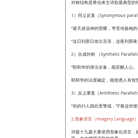
对称结构是希伯来文诗歌最典型的
1）同义反复（Synonymous pa
“诸天述说神的荣耀，穹苍传扬祂的手
“这日到那日发出言语，这夜到那夜传
2）合成对称 （Synthetic Par
“耶和华的律法全备，能苏醒人心。
耶和华的法度确定，能使愚人有智慧...
3）反义重复（Antithetic Par
“你的仆人因此受警戒，守着这些便有
2.形象语言（Imagery Language
诗篇十九篇大量使用形象化语言，如“帐幕