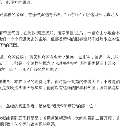
示，彰显神的恩典。
述说神的荣耀，穹苍传扬祂的手段。”（诗19:1）瞧这口气，真乃大
有帝王气度，在历数“秦皇汉武、唐宗宋祖”之后，一览众山小地全不
他们一个个扫进历史的尘埃。但那首诗词的眼界也只不过局限在华夏
下”的范围。
述说、穹苍传扬！”诸天和穹苍有多大？通俗一点儿讲，较远一点儿的
光年计，那是一个怎样的概念？光速每秒钟行进的距离是三十万公
的六十倍了，何况几百亿光年呢？
理成章、本在臣民的期待之中。但诗篇十九篇的作者大卫，不过是伯
只是夜晚抬头望天数星星，他何以有这样的眼界和气度，张口就是诸
，圣经的真正作者，是创造“诸天”和“穹苍”的那一位！
大概能看到五千颗星星；若用普通望远镜，大约能看到二百万颗，若
测到数十亿个类似银河系的星系。