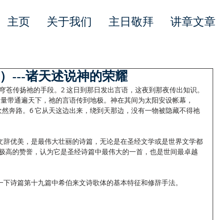
主页
关于我们
主日敬拜
讲章文章
）---诸天述说神的荣耀
的荣耀，穹苍传扬祂的手段。2 这日到那日发出言语，这夜到那夜传出知识。
祂的量带通遍天下，祂的言语传到地极。神在其间为太阳安设帐幕，
欢然奔路。6 它从天这边出来，绕到天那边，没有一物被隐藏不得祂
文辞优美，是最伟大壮丽的诗篇，无论是在圣经文学或是世界文学都
给这首诗篇极高的赞誉，认为它是圣经诗篇中最伟大的一首，也是世间最卓越
一下诗篇第十九篇中希伯来文诗歌体的基本特征和修辞手法。