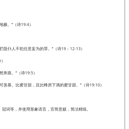
极。”（诗19:4）
阻仆人不犯任意妄为的罪。”（诗19：12-13）
e）
奔路。”（诗19:5）
可羡慕。比蜜甘甜，且比蜂房下滴的蜜甘甜。”（诗19:10）
、冠词等，并使用形象语言，言简意赅，简洁精练。