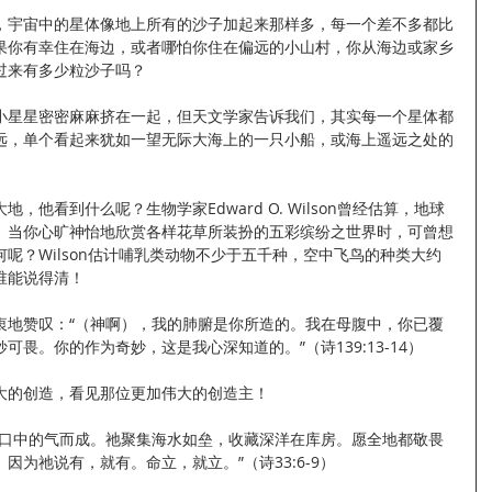
，宇宙中的星体像地上所有的沙子加起来那样多，每一个差不多都比
果你有幸住在海边，或者哪怕你住在偏远的小山村，你从海边或家乡
过来有多少粒沙子吗？
小星星密密麻麻挤在一起，但天文学家告诉我们，其实每一个星体都
远，单个看起来犹如一望无际大海上的一只小船，或海上遥远之处的
他看到什么呢？生物学家Edward O. Wilson曾经估算，地球
。当你心旷神怡地欣赏各样花草所装扮的五彩缤纷之世界时，可曾想
呢？Wilson估计哺乳类动物不少于五千种，空中飞鸟的种类大约
谁能说得清！
衷地赞叹：“（神啊），我的肺腑是你所造的。我在母腹中，你已覆
畏。你的作为奇妙，这是我心深知道的。”（诗139:13-14）
大的创造，看见那位更加伟大的创造主！
祂口中的气而成。祂聚集海水如垒，收藏深洋在库房。愿全地都敬畏
为祂说有，就有。命立，就立。”（诗33:6-9）