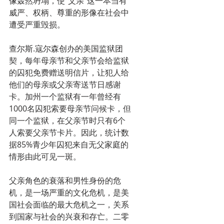
像轰然坍塌，使“父亲”这一本当有
威严、权柄、尊重的形像在社会中
遭受严重毁损。
查尔斯.寇尔森创办的美国监狱团
契，每年母亲节和父亲节会给监狱
的囚犯免费赠送明信片，让犯人给
他们的母亲或父亲寄送节日感谢
卡。加州一个监狱有一年曾经有
1000名囚犯索要母亲节问候卡，但
同一个监狱，在父亲节时只有6个
人索要父亲节卡片。因此，统计数
据85%青少年囚犯来自无父家庭的
情形由此可见一斑。
父亲角色的衰落和男性身份的危
机，是一场严重的文化危机，是美
国社会面临的最大危机之一，关系
到国家与社会的兴衰和存亡。二零