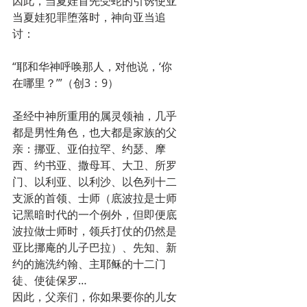
因此，当夏娃首先受蛇的引诱使亚
当夏娃犯罪堕落时，神向亚当追
讨：
“耶和华神呼唤那人，对他说，‘你
在哪里？’”（创3：9）
圣经中神所重用的属灵领袖，几乎
都是男性角色，也大都是家族的父
亲：挪亚、亚伯拉罕、约瑟、摩
西、约书亚、撒母耳、大卫、所罗
门、以利亚、以利沙、以色列十二
支派的首领、士师（底波拉是士师
记黑暗时代的一个例外，但即便底
波拉做士师时，领兵打仗的仍然是
亚比挪庵的儿子巴拉）、先知、新
约的施洗约翰、主耶稣的十二门
徒、使徒保罗…
因此，父亲们，你如果要你的儿女