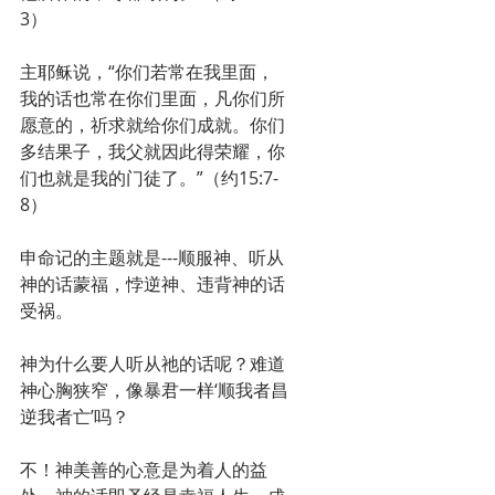
3）
主耶稣说，“你们若常在我里面，
我的话也常在你们里面，凡你们所
愿意的，祈求就给你们成就。你们
多结果子，我父就因此得荣耀，你
们也就是我的门徒了。”（约15:7-
8）
申命记的主题就是---顺服神、听从
神的话蒙福，悖逆神、违背神的话
受祸。
神为什么要人听从祂的话呢？难道
神心胸狭窄，像暴君一样‘顺我者昌
逆我者亡’吗？
不！神美善的心意是为着人的益