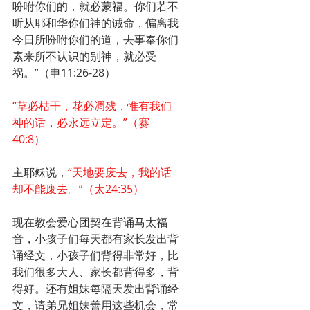
吩咐你们的，就必蒙福。你们若不
听从耶和华你们神的诫命，偏离我
今日所吩咐你们的道，去事奉你们
素来所不认识的别神，就必受
祸。”（申11:26-28）
“草必枯干，花必凋残，惟有我们
神的话，必永远立定。”（赛
40:8）
主耶稣说，
“天地要废去，我的话
却不能废去。”（太24:35）
现在教会爱心团契在背诵马太福
音，小孩子们每天都有家长发出背
诵经文，小孩子们背得非常好，比
我们很多大人、家长都背得多，背
得好。还有姐妹每隔天发出背诵经
文，请弟兄姐妹善用这些机会，常