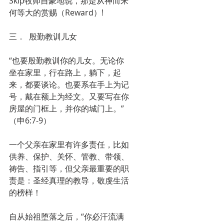
Skip牧师自豪地说，那是从神而来
何等大的赏赐（Reward）!
三．	殷勤教训儿女
“也要殷勤教训你的儿女。无论你
坐在家里，行在路上，躺下，起
来，都要谈论。也要系在手上为记
号，戴在额上为经文。又要写在你
房屋的门框上，并你的城门上。”
（申6:7-9）
一个父亲在家里有许多责任，比如
供养、保护、关怀、管教、带领、
祷告、指引等，但父亲最重要的职
责是：圣经真理的教导，敬虔生活
的榜样！
自从始祖堕落之后，“你必汗流满