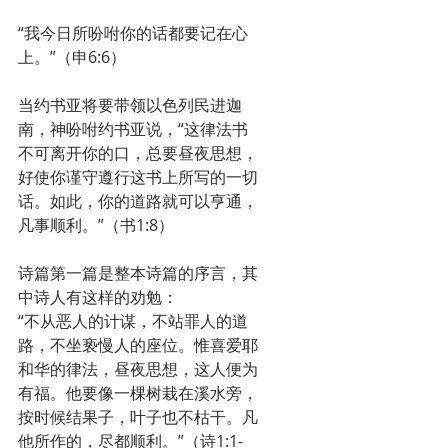
“我今日所吩咐你的话都要记在心
上。”（申6:6）
当约书亚将要带领以色列民进迦
南，神吩咐约书亚说，“这律法书
不可离开你的口，总要昼夜思想，
好使你谨守遵行这书上所写的一切
话。如此，你的道路就可以亨通，
凡事顺利。”（书1:8）
诗篇第一篇是整本诗篇的序言，其
中诗人有这样的劝勉：
“不从恶人的计谋，不站罪人的道
路，不坐亵慢人的座位。惟喜爱耶
和华的律法，昼夜思想，这人便为
有福。他要像一棵树栽在溪水旁，
按时候结果子，叶子也不枯干。凡
他所作的，尽都顺利。”（诗1:1-