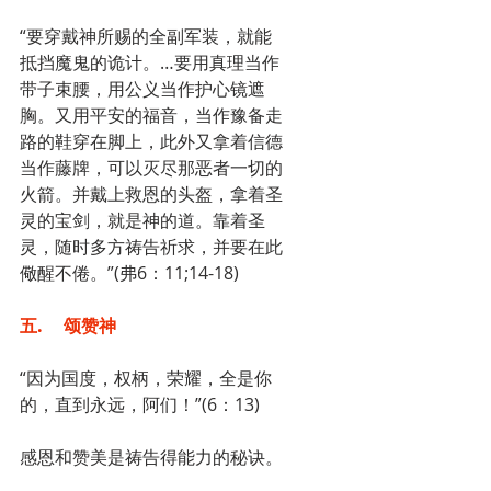
“要穿戴神所赐的全副军装，就能
抵挡魔鬼的诡计。…要用真理当作
带子束腰，用公义当作护心镜遮
胸。又用平安的福音，当作豫备走
路的鞋穿在脚上，此外又拿着信德
当作藤牌，可以灭尽那恶者一切的
火箭。并戴上救恩的头盔，拿着圣
灵的宝剑，就是神的道。靠着圣
灵，随时多方祷告祈求，并要在此
儆醒不倦。”(弗6：11;14-18)
五.	颂赞神
“因为国度，权柄，荣耀，全是你
的，直到永远，阿们！”(6：13)
感恩和赞美是祷告得能力的秘诀。