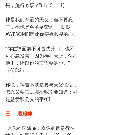
畏，施行奇事？”(出15：11)
神是我们亲爱的天父，但不要忘
了，祂也是至圣至荣的，HE IS 
AWESOME!因此你要有敬畏的心。
“你在神面前不可冒失开口，也不
可心急发言。因为神在天上，你在
地下，所以你的言语要寡少。”
（传5:2）
你说，祷告不就是要与天父说话，
怎么又要言语寡少呢？要知道：神
是慈爱和公义的平衡!
三.	顺服神
“愿你的国降临，愿你的旨意行在