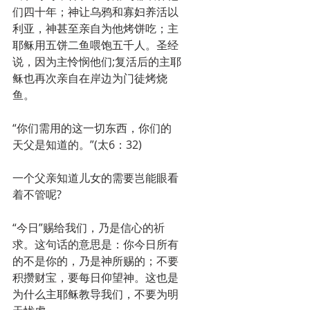
们四十年；神让乌鸦和寡妇养活以
利亚，神甚至亲自为他烤饼吃；主
耶稣用五饼二鱼喂饱五千人。圣经
说，因为主怜悯他们;复活后的主耶
稣也再次亲自在岸边为门徒烤烧
鱼。
“你们需用的这一切东西，你们的
天父是知道的。”(太6：32)
一个父亲知道儿女的需要岂能眼看
着不管呢?
“今日”赐给我们，乃是信心的祈
求。这句话的意思是：你今日所有
的不是你的，乃是神所赐的；不要
积攒财宝，要每日仰望神。这也是
为什么主耶稣教导我们，不要为明