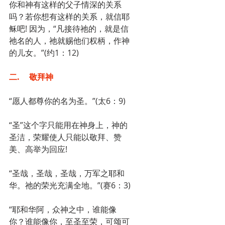
你和神有这样的父子情深的关系
吗？若你想有这样的关系，就信耶
稣吧! 因为，“凡接待祂的，就是信
祂名的人，祂就赐他们权柄，作神
的儿女。”(约1：12)
二.	敬拜神
“愿人都尊你的名为圣。”(太6：9)
“圣”这个字只能用在神身上，神的
圣洁，荣耀使人只能以敬拜、赞
美、高举为回应!
“圣哉，圣哉，圣哉，万军之耶和
华。祂的荣光充满全地。”(赛6：3)
“耶和华阿，众神之中，谁能像
你？谁能像你，至圣至荣，可颂可