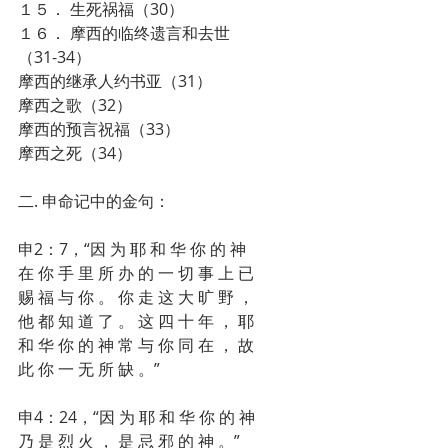
１５． 生死祸福（30）
１６． 摩西的临终遗言和去世
（31-34）
摩西的继承人约书亚（31）
摩西之歌（32）
摩西的预言祝福（33）
摩西之死（34）
二. 申命记中的金句：
申2：7，“因 为 耶 和 华 你 的 神 
在 你 手 里 所 办 的 一 切 事 上 已 
赐 福 与 你 。 你 走 这 大 旷 野 ， 
他 都 知 道 了 。 这 四 十 年 ， 耶 
和 华 你 的 神 常 与 你 同 在 ， 故 
此 你 一 无 所 缺 。”
申4：24，“因 为 耶 和 华 你 的 神 
乃 是 烈 火 ， 是 忌 邪 的 神 。”