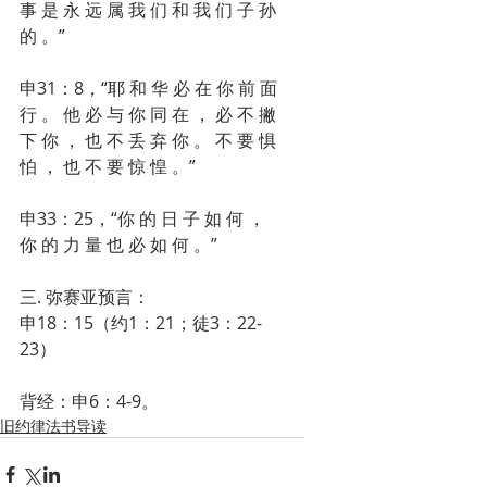
事 是 永 远 属 我 们 和 我 们 子 孙 
的 。”
申31：8，“耶 和 华 必 在 你 前 面 
行 。 他 必 与 你 同 在 ， 必 不 撇 
下 你 ， 也 不 丢 弃 你 。 不 要 惧 
怕 ， 也 不 要 惊 惶 。”
申33：25，“你 的 日 子 如 何 ， 
你 的 力 量 也 必 如 何 。”
三. 弥赛亚预言：
申18：15（约1：21；徒3：22-
23）
背经：申6：4-9。
旧约律法书导读