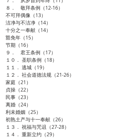
７．    从岁首到年终（11）
８．    敬拜条例（12-16）
不可拜偶像（13）
洁净与不洁净（14）
十分之一奉献（14）
豁免年（15）
节期（16）
９．    君王条例（17）
１０． 圣职条例（18）
１１． 逃城（19）
１２． 社会道德法规（21-26）
家庭（21）
贞操（22）
民事（23）
离婚（24）
利未婚姻（25）
初熟土产与十一奉献（26）
１３． 祝福与咒诅（27-28）
１４． 重新立约（29）