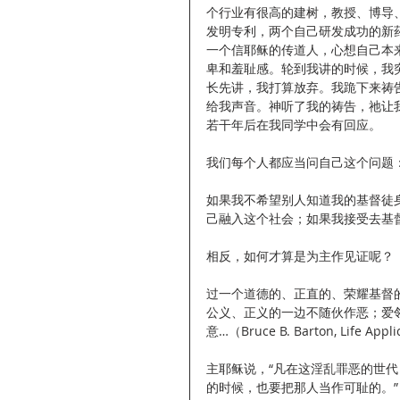
个行业有很高的建树，教授、博导
发明专利，两个自己研发成功的新
一个信耶稣的传道人，心想自己本
卑和羞耻感。轮到我讲的时候，我
长先讲，我打算放弃。我跪下来祷
给我声音。神听了我的祷告，祂让
若干年后在我同学中会有回应。
我们每个人都应当问自己这个问题
如果我不希望别人知道我的基督徒
己融入这个社会；如果我接受去基
相反，如何才算是为主作见证呢？
过一个道德的、正直的、荣耀基督
公义、正义的一边不随伙作恶；爱
意…（Bruce B. Barton, Life Appli
主耶稣说，“凡在这淫乱罪恶的世
的时候，也要把那人当作可耻的。”（