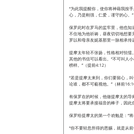
“为此我提醒你，使你将神藉我按
心，乃是刚强，仁爱，谨守的心。”（
保罗此时在罗马的监牢里，他也知
不住地为他祈祷，昼夜切切地想要
罗以和母亲友妮基那里一脉相承传
提摩太年轻不张扬，性格相对怯懦
其他的书信可以看出。“不可叫人
榜样。”（提前4:12）
“若是提摩太来到，你们要留心，
论谁，都不可藐视他。”（林前16:10
有保罗在的时候，他做提摩太的导
提摩太将要承接福音的棒子，因此
保罗给提摩太的第一个劝勉是：“将
“你不要轻忽所得的恩赐，就是从前