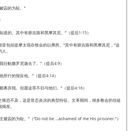
被囚的为耻。”
！
知道的。其中有腓吉路和黑摩其尼。”（提后1:15）
细亚包括提摩太现在牧会的以弗所。“其中有腓吉路和黑摩其尼，”这
的人。
我往帖撒罗尼迦去了。”（提后4:9）
所行的报应他。”（提后4:14）
都离弃我。但愿这罪不归与他们。”（提后4:16）
之唯恐不及，这是世态炎凉的典型特征。文革期间，很多教会的信徒
相揭发。
。”（“Do not be …ashamed of me His prisoner.”）