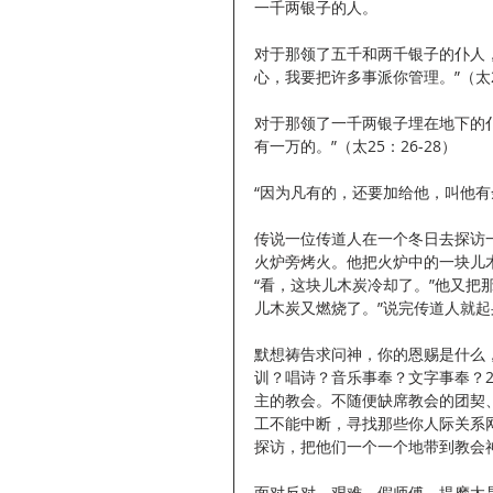
一千两银子的人。
对于那领了五千和两千银子的仆人
心，我要把许多事派你管理。”（太25
对于那领了一千两银子埋在地下的
有一万的。”（太25：26-28）
“因为凡有的，还要加给他，叫他有
传说一位传道人在一个冬日去探访
火炉旁烤火。他把火炉中的一块儿
“看，这块儿木炭冷却了。”他又把
儿木炭又燃烧了。”说完传道人就
默想祷告求问神，你的恩赐是什么
训？唱诗？音乐事奉？文字事奉？2
主的教会。不随便缺席教会的团契
工不能中断，寻找那些你人际关系
探访，把他们一个一个地带到教会
面对反对、艰难、假师傅，提摩太