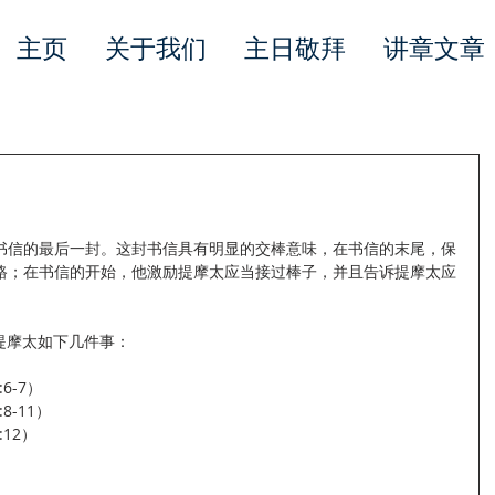
主页
关于我们
主日敬拜
讲章文章
书信的最后一封。这封书信具有明显的交棒意味，在书信的末尾，保
路；在书信的开始，他激励提摩太应当接过棒子，并且告诉提摩太应
醒提摩太如下几件事：
:6-7）
8-11）
:12）