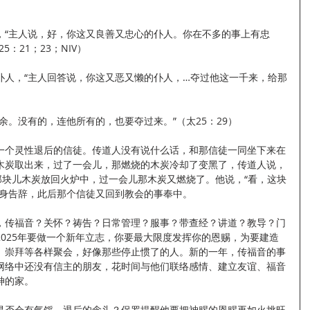
，“主人说，好，你这又良善又忠心的仆人。你在不多的事上有忠
：21；23；NIV）
仆人，“主人回答说，你这又恶又懒的仆人，…夺过他这一千来，给那
余。没有的，连他所有的，也要夺过来。”（太25：29）
一个灵性退后的信徒。传道人没有说什么话，和那信徒一同坐下来在
木炭取出来，过了一会儿，那燃烧的木炭冷却了变黑了，传道人说，
那块儿木炭放回火炉中，过一会儿那木炭又燃烧了。他说，“看，这块
起身告辞，此后那个信徒又回到教会的事奉中。
，传福音？关怀？祷告？日常管理？服事？带查经？讲道？教导？门
025年要做一个新年立志，你要最大限度发挥你的恩赐，为要建造
、崇拜等各样聚会，好像那些停止惯了的人。新的一年，传福音的事
网络中还没有信主的朋友，花时间与他们联络感情、建立友谊、福音
神的家。
是否会有气馁、退后的念头？保罗提醒他要把神赐的恩赐再如火挑旺