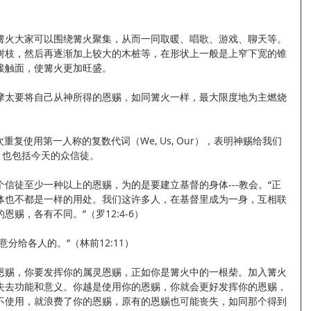
篝火大家可以围绕篝火聚集，从而一同取暖、唱歌、游戏、聊天等。
树枝，然后再逐渐加上较大的木桩等，在形状上一般是上窄下宽的锥
接触面，使篝火更加旺盛。
摩太要将自己从神所得的恩赐，如同篝火一样，最大限度地为主燃烧
次重复使用第一人称的复数代词（We, Us, Our），表明神赐给我们
，也包括今天的众信徒。
信徒至少一种以上的恩赐，为的是要建立基督的身体---教会。“正
体也不都是一样的用处。我们这许多人，在基督里成为一身，互相联
赐，各有不同。”（罗12:4-6）
分给各人的。”（林前12:11）
恩赐，你要发挥你的属灵恩赐，正如你是篝火中的一根柴。加入篝火
失去功能和意义。你越是使用你的恩赐，你就会更好发挥你的恩赐，
不使用，就浪费了你的恩赐，原有的恩赐也可能丧失，如同那个得到