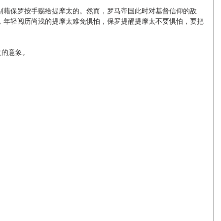
别藉保罗按手赐给提摩太的。然而，罗马帝国此时对基督信仰的敌
，年轻阅历尚浅的提摩太难免惧怕，保罗提醒提摩太不要惧怕，要把
火的意象。