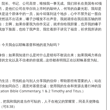
、院长、书记、公司高管，唯独我一事无成。我们班长在美国有40项
药，是他们公司在华尔街上市时的敲钟人，何等的自豪光彩。我却是
来是这个群体中的一员，如今却落到这个地步，心中不禁升起一股自
突然说不出话来，嗓子沙哑发不出声音。我就请排在我后面压轴的班
告：主啊，如果你要我为你作见证，就求你给我胆量，也开我的嗓子
我放下脸面，也给了我声音。我壮着胆子讲完了福音，祈求我所讲的
：今天我会以耶稣基督和祂的道为耻吗？
身份；如果我知道什么是对什么是错却不敢说出来；如果我竭力将自
督的文化以及不信者的价值观…这些都表明我正在以耶稣基督为耻。
的生活；寻找机会与别人分享我的信仰；帮助那些有需要的人；站在
邻舍如同自己；愿意对基督忠诚；使用我的生命和资源去遵行神的旨
cation Bible Commentary, 1 & 2 Timothy and Titus.）
代，把我和我的道当作可耻的，人子在祂父的荣耀里，同圣天使降临
可8:38）