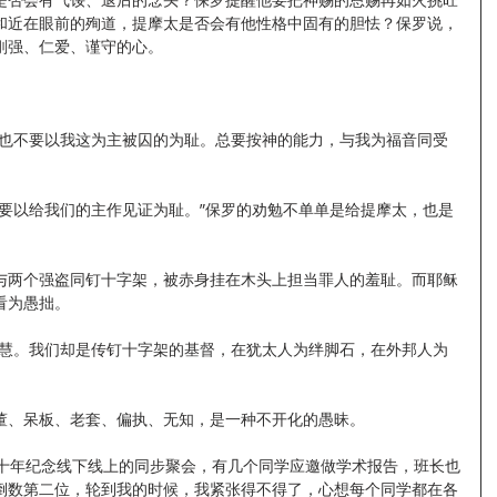
和近在眼前的殉道，提摩太是否会有他性格中固有的胆怯？保罗说，
刚强、仁爱、谨守的心。
，也不要以我这为主被囚的为耻。总要按神的能力，与我为福音同受
不要以给我们的主作见证为耻。”保罗的劝勉不单单是给提摩太，也是
与两个强盗同钉十字架，被赤身挂在木头上担当罪人的羞耻。而耶稣
看为愚拙。
智慧。我们却是传钉十字架的基督，在犹太人为绊脚石，在外邦人为
董、呆板、老套、偏执、无知，是一种不开化的愚昧。
三十年纪念线下线上的同步聚会，有几个同学应邀做学术报告，班长也
倒数第二位，轮到我的时候，我紧张得不得了，心想每个同学都在各