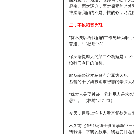
起来。面对逼迫，面对保罗的监禁
神赐给我们的不是胆怯的心，乃是
二．不以福音为耻
“你不要以给我们的主作见证为耻
苦难。”（提后1:8）
保罗给提摩太的第二个劝勉是：“
给我们今日的信徒。
耶稣基督被罗马政府定罪为囚犯，
基督的十字架被追求智慧的希腊人
“犹太人是要神迹，希利尼人是求
愚拙。”（林前1:22-23）
今天，世界上许多人看基督徒为古
不久前北医91级博士班同学毕业
请我讲一下我的故事。我被安排在