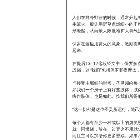
人们在野外野营的时候，通常升起
生篝火一般先用野草点燃细小的干
形隆起，从而最大限度地扩大氧气
保罗在这里用篝火的意象，激励提
起来。
在提后1:6-12这段经文中，保罗多
恩赐，这“我们”包括保罗和提摩太
当接受主耶稣的时候，圣灵赐给每个
如我们一个身子上有好些肢体，肢
络作肢体，也是如此。按我们所得的恩
“这一切都是这位圣灵所运行，随己意
每个人都有至少一种或以上的属灵
就一同燃烧，放在一边弃之不用就
而且主可以加给你更多恩赐。如果