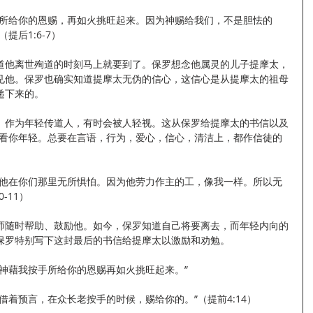
手所给你的恩赐，再如火挑旺起来。因为神赐给我们，不是胆怯的
提后1:6-7）
道他离世殉道的时刻马上就要到了。保罗想念他属灵的儿子提摩太，
见他。保罗也确实知道提摩太无伪的信心，这信心是从提摩太的祖母
递下来的。
。作为年轻传道人，有时会被人轻视。这从保罗给提摩太的书信以及
小看你年轻。总要在言语，行为，爱心，信心，清洁上，都作信徒的
叫他在你们那里无所惧怕。因为他劳力作主的工，像我一样。所以无
-11）
师随时帮助、鼓励他。如今，保罗知道自己将要离去，而年轻内向的
保罗特别写下这封最后的书信给提摩太以激励和劝勉。
神藉我按手所给你的恩赐再如火挑旺起来。”
借着预言，在众长老按手的时候，赐给你的。”（提前4:14）