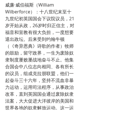
威廉·威伯福斯（William 
Wilberforce）：十八世纪末至十
九世纪初英国国会下议院议员，21
岁开始从政，26岁时归正信主，对
福音和宣教有很大负担，一度想要
退出政坛。后来受到约翰牛顿
（《奇异恩典》诗歌的作者）牧师
的鼓励，留守政界，一生为废除奴
隶制度屡败屡战地奋斗不止。他集
合国会中八位志向相同、各有所长
的议员，组成克拉朋联盟，他们一
起奋斗三十六年，坚持不流血非暴
力运动，运用司法程序，从事政治
改革，直到英国国会通过废除奴隶
法案，大大促进大洋彼岸的美国和
世界各地的奴隶解放运动。这一运
动也直接带动了英国福音的大复
兴。