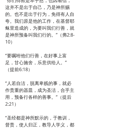
“你们得救是本乎恩，也因着信，
这并不是出于自己，乃是神所赐
的。也不是出于行为，免得有人自
夸。我们原是他的工作，在基督耶
稣里造成的，为要叫我们行善，就
是神所预备叫我们行的。”（弗2:8-
10）
“要嘱咐他们行善，在好事上富
足，甘心施舍，乐意供给人。”
（提前6:18）
“人若自洁，脱离卑贱的事，就必
作贵重的器皿，成为圣洁，合乎主
用，预备行各样的善事。”（提后
2:21）
“圣经都是神所默示的，于教训，
督责，使人归正，教导人学义，都