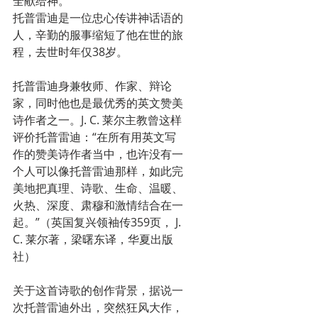
全献给神。
托普雷迪是一位忠心传讲神话语的
人，辛勤的服事缩短了他在世的旅
程，去世时年仅38岁。
托普雷迪身兼牧师、作家、辩论
家，同时他也是最优秀的英文赞美
诗作者之一。J. C. 莱尔主教曾这样
评价托普雷迪：“在所有用英文写
作的赞美诗作者当中，也许没有一
个人可以像托普雷迪那样，如此完
美地把真理、诗歌、生命、温暖、
火热、深度、肃穆和激情结合在一
起。”（英国复兴领袖传359页， J. 
C. 莱尔著，梁曙东译，华夏出版
社）
关于这首诗歌的创作背景，据说一
次托普雷迪外出，突然狂风大作，