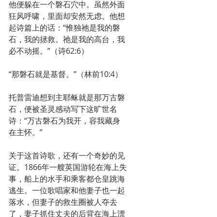
他便躲在一个磐石穴中。虽然外面
狂风呼啸，里面却安然无虑。他想
起诗篇上的话：“惟独祂是我的磐
石，我的拯救。祂是我的高台，我
必不动摇。”（诗62:6）
“那磐石就是基督。”（林前10:4）
托普雷迪想到主耶稣就是那万古磐
石，便被圣灵感动写下这旷世名
诗：“万古磐石为我开，容我藏身
在主怀。”
关于这首诗歌，还有一个奇妙的见
证。1866年一艘英国游轮在海上失
事，船上的水手和乘客都仓皇跳海
逃生。一位歌唱家和他妻子也一起
落水，但妻子的救生圈被人夺去
了，妻子抓住丈夫的后背在海上漂