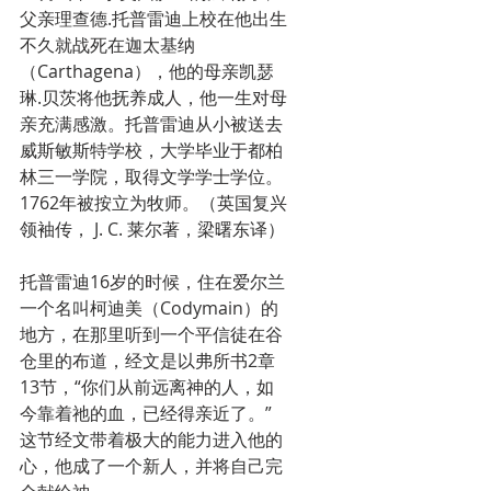
父亲理查德.托普雷迪上校在他出生
不久就战死在迦太基纳
（Carthagena），他的母亲凯瑟
琳.贝茨将他抚养成人，他一生对母
亲充满感激。托普雷迪从小被送去
威斯敏斯特学校，大学毕业于都柏
林三一学院，取得文学学士学位。
1762年被按立为牧师。（英国复兴
领袖传， J. C. 莱尔著，梁曙东译）
托普雷迪16岁的时候，住在爱尔兰
一个名叫柯迪美（Codymain）的
地方，在那里听到一个平信徒在谷
仓里的布道，经文是以弗所书2章
13节，“你们从前远离神的人，如
今靠着祂的血，已经得亲近了。”
这节经文带着极大的能力进入他的
心，他成了一个新人，并将自己完