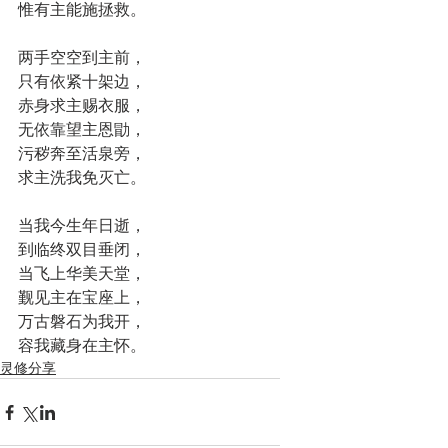
惟有主能施拯救。
两手空空到主前，
只有依紧十架边，
赤身求主赐衣服，
无依靠望主恩勖，
污秽奔至活泉旁，
求主洗我免灭亡。
当我今生年日逝，
到临终双目垂闭，
当飞上华美天堂，
觐见主在宝座上，
万古磐石为我开，
容我藏身在主怀。
灵修分享