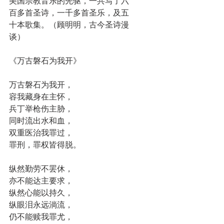
美国宗教音乐的先驱，一共写了六
百多首圣诗，一千多首圣乐，及五
十本歌集。（顾明明，古今圣诗漫
谈）
《万古磐石为我开》
万古磐石为我开，
容我藏身在主怀，
兵丁举枪伤主胁，
同时流出水和血，
双重医治我罪过，
罪刑，罪权皆得脱。
纵然勤劳不罢休，
亦不能达主要求，
纵然心能以持久，
纵眼泪永远淌流，
仍不能赎我罪尤，