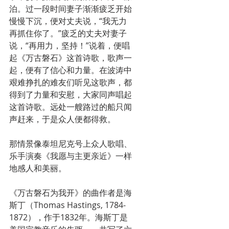
泊。过一段时间妻子渐渐疲乏开始
慢慢下沉，便对丈夫说，“我无力
再抓住你了。”疲乏的丈夫对妻子
说，“再用力，坚持！”说着，便唱
起《万古磐石》这首诗歌，歌声一
起，便有了信心和力量。在波涛中
艰难挣扎的难友们听见这歌声，都
得到了力量和安慰，大家同声唱起
这首诗歌。远处一艘路过的船只闻
声赶来，于是众人便都得救。
那情景像泰坦尼克号上众人歌唱、
乐手演奏《我愿与主更亲近》一样
地感人和美丽。
《万古磐石为我开》的曲作者是海
斯丁（Thomas Hastings, 1784-
1872），作于1832年。海斯丁是